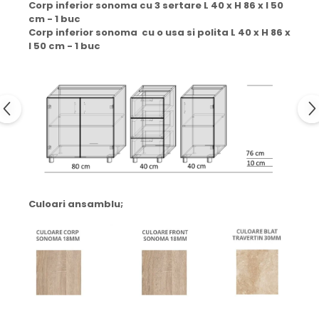
Corp inferior sonoma cu 3 sertare L 40 x H 86 x l 50
cm - 1 buc
Corp inferior sonoma cu o usa si polita L 40 x H 86 x
l 50 cm - 1 buc
Culoari ansamblu;