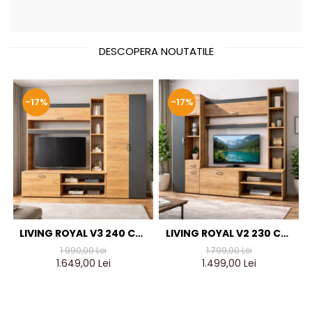
DESCOPERA NOUTATILE
-17%
-17%
LIVING ROYAL V3 240 CM,
LIVING ROYAL V2 230 CM,
STEJAR AURIU & GRI
STEJAR AURIU & GRI
1.990,00 Lei
1.799,00 Lei
ANTRACIT – MOBILIER
ANTRACIT – MOBILIER
1.649,00 Lei
1.499,00 Lei
LIVING MODERN PAL 18 MM
LIVING MODERN PAL 18 MM