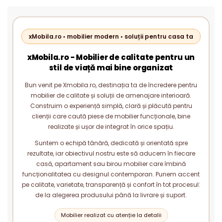
xMobila.ro • mobilier modern • soluții pentru casa ta
xMobila.ro - Mobilier de calitate pentru un
stil de viață mai bine organizat
Bun venit pe Xmobila.ro, destinația ta de încredere pentru
mobilier de calitate și soluții de amenajare interioară.
Construim o experiență simplă, clară și plăcută pentru
clienții care caută piese de mobilier funcționale, bine
realizate și ușor de integrat în orice spațiu.
Suntem o echipă tânără, dedicată și orientată spre
rezultate, iar obiectivul nostru este să aducem în fiecare
casă, apartament sau birou mobilier care îmbină
funcționalitatea cu designul contemporan. Punem accent
pe calitate, varietate, transparență și confort în tot procesul:
de la alegerea produsului până la livrare și suport.
Mobilier realizat cu atenție la detalii