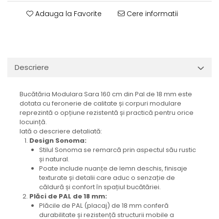
Adauga la Favorite
Cere informatii
Descriere
Bucătăria Modulara Sara 160 cm din Pal de 18 mm este
dotata cu feronerie de calitate și corpuri modulare
reprezintă o opțiune rezistentă și practică pentru orice
locuință.
Iată o descriere detaliată:
Design Sonoma:
Stilul Sonoma se remarcă prin aspectul său rustic
și natural.
Poate include nuanțe de lemn deschis, finisaje
texturate și detalii care aduc o senzație de
căldură și confort în spațiul bucătăriei.
Plăci de PAL de 18 mm:
Plăcile de PAL (placaj) de 18 mm conferă
durabilitate și rezistență structurii mobile a