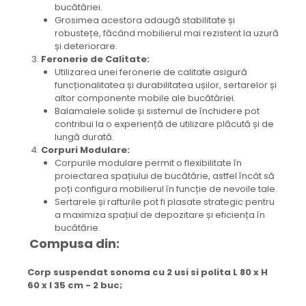
bucătăriei.
Grosimea acestora adaugă stabilitate și
robustețe, făcând mobilierul mai rezistent la uzură
și deteriorare.
Feronerie de Calitate:
Utilizarea unei feronerie de calitate asigură
funcționalitatea și durabilitatea ușilor, sertarelor și
altor componente mobile ale bucătăriei.
Balamalele solide și sistemul de închidere pot
contribui la o experiență de utilizare plăcută și de
lungă durată.
Corpuri Modulare:
Corpurile modulare permit o flexibilitate în
proiectarea spațiului de bucătărie, astfel încât să
poți configura mobilierul în funcție de nevoile tale.
Sertarele și rafturile pot fi plasate strategic pentru
a maximiza spațiul de depozitare și eficiența în
bucătărie.
Compusa din:
Corp suspendat sonoma cu 2 usi si polita L 80 x H
60 x l 35 cm - 2 buc;