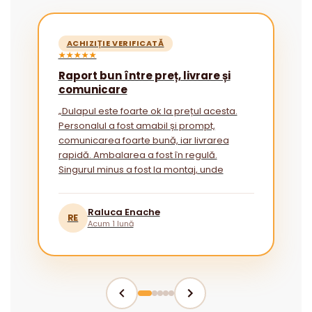
ACHIZIȚIE VERIFICATĂ
★★★★★
Raport bun între preț, livrare și
comunicare
„Dulapul este foarte ok la prețul acesta.
Personalul a fost amabil și prompt,
comunicarea foarte bună, iar livrarea
rapidă. Ambalarea a fost în regulă.
Singurul minus a fost la montaj, unde
instrucțiunile ar putea fi mai explicite
pentru cei fără experiență.”
Raluca Enache
RE
Acum 1 lună