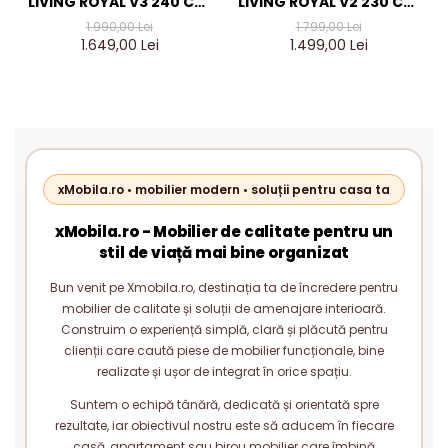
LIVING ROYAL V3 240 CM,
LIVING ROYAL V2 230 CM,
STEJAR AURIU & GRI
STEJAR AURIU & GRI
1.990,00 Lei
1.799,00 Lei
ANTRACIT – MOBILIER
ANTRACIT – MOBILIER
1.649,00 Lei
1.499,00 Lei
LIVING MODERN PAL 18 MM
LIVING MODERN PAL 18 MM
xMobila.ro • mobilier modern • soluții pentru casa ta
xMobila.ro - Mobilier de calitate pentru un
stil de viață mai bine organizat
Bun venit pe Xmobila.ro, destinația ta de încredere pentru
mobilier de calitate și soluții de amenajare interioară.
Construim o experiență simplă, clară și plăcută pentru
clienții care caută piese de mobilier funcționale, bine
realizate și ușor de integrat în orice spațiu.
Suntem o echipă tânără, dedicată și orientată spre
rezultate, iar obiectivul nostru este să aducem în fiecare
casă, apartament sau birou mobilier care îmbină