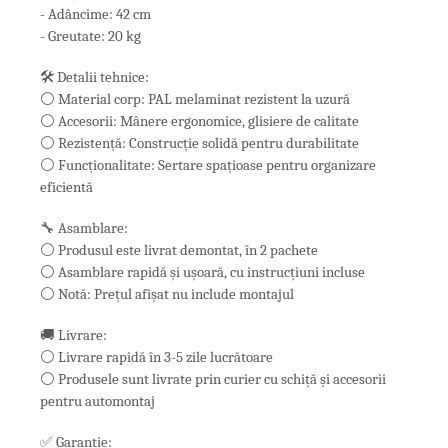
- Adâncime: 42 cm
- Greutate: 20 kg
🛠️ Detalii tehnice:
⚪ Material corp: PAL melaminat rezistent la uzură
⚪ Accesorii: Mânere ergonomice, glisiere de calitate
⚪ Rezistență: Construcție solidă pentru durabilitate
⚪ Funcționalitate: Sertare spațioase pentru organizare
eficientă
🔧 Asamblare:
⚪ Produsul este livrat demontat, în 2 pachete
⚪ Asamblare rapidă și ușoară, cu instrucțiuni incluse
⚪ Notă: Prețul afișat nu include montajul
🚚 Livrare:
⚪ Livrare rapidă în 3-5 zile lucrătoare
⚪ Produsele sunt livrate prin curier cu schiță și accesorii
pentru automontaj
✅ Garanție: