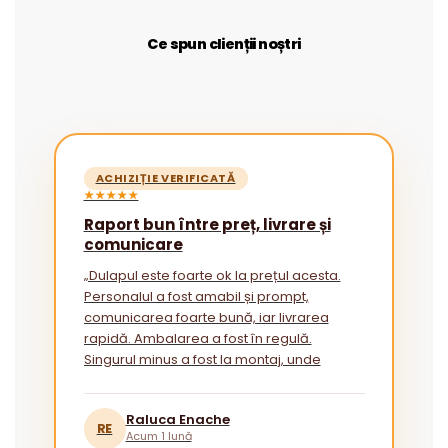
Ce spun clienții noștri
ACHIZIȚIE VERIFICATĂ
★★★★★
Raport bun între preț, livrare și
comunicare
„Dulapul este foarte ok la prețul acesta.
Personalul a fost amabil și prompt,
comunicarea foarte bună, iar livrarea
rapidă. Ambalarea a fost în regulă.
Singurul minus a fost la montaj, unde
instrucțiunile ar putea fi mai explicite
pentru cei fără experiență.”
Raluca Enache
RE
Acum 1 lună