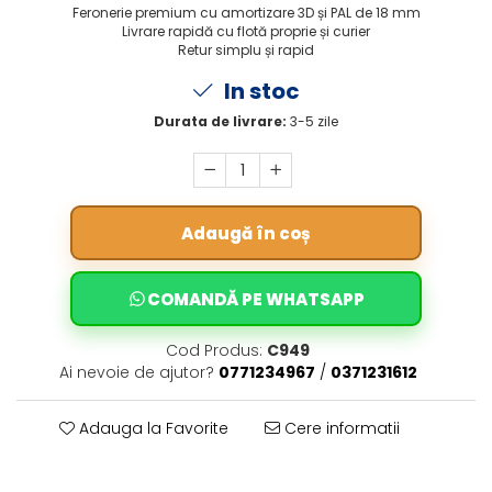
Feronerie premium cu amortizare 3D și PAL de 18 mm
Livrare rapidă cu flotă proprie și curier
Retur simplu și rapid
In stoc
Durata de livrare:
3-5 zile
Adaugă în coș
COMANDĂ PE WHATSAPP
Cod Produs:
C949
Ai nevoie de ajutor?
0771234967
/
0371231612
Adauga la Favorite
Cere informatii