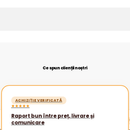
Ce spun clienții noștri
ACHIZIȚIE VERIFICATĂ
★★★★★
Raport bun între preț, livrare și
ACHIZ
comunicare
★★★★
ătăi
Promp