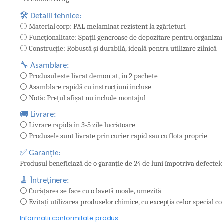
🛠️ Detalii tehnice:
⚪ Material corp: PAL melaminat rezistent la zgârieturi
⚪ Funcționalitate: Spații generoase de depozitare pentru organizar
⚪ Construcție: Robustă și durabilă, ideală pentru utilizare zilnică
🔧 Asamblare:
⚪ Produsul este livrat demontat, în 2 pachete
⚪ Asamblare rapidă cu instrucțiuni incluse
⚪ Notă: Prețul afișat nu include montajul
🚚 Livrare:
⚪ Livrare rapidă în 3-5 zile lucrătoare
⚪ Produsele sunt livrate prin curier rapid sau cu flota proprie
✅ Garanție:
Produsul beneficiază de o garanție de 24 de luni împotriva defectel
🧹 Întreținere:
⚪ Curățarea se face cu o lavetă moale, umezită
⚪ Evitați utilizarea produselor chimice, cu excepția celor special 
Informatii conformitate produs