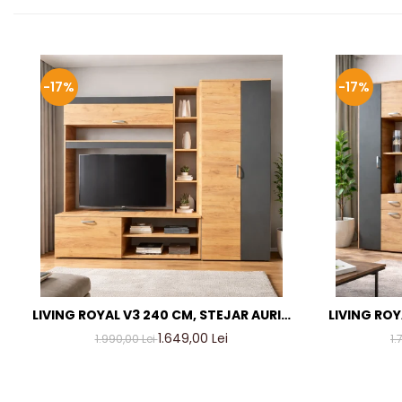
-17%
-17%
LIVING ROYAL V3 240 CM, STEJAR AURIU
LIVING ROY
& GRI ANTRACIT – MOBILIER LIVING
& GRI AN
1.649,00 Lei
1.990,00 Lei
1.
MODERN PAL 18 MM
M