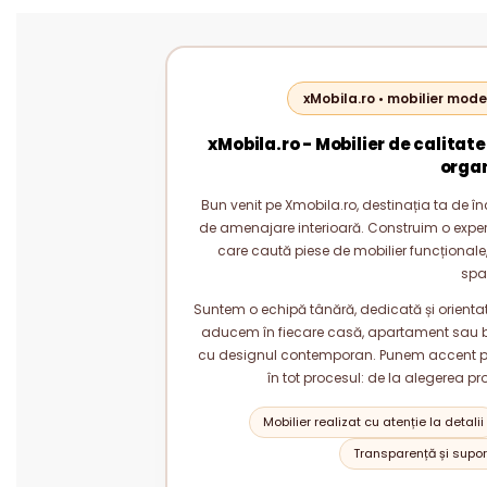
xMobila.ro • mobilier mode
xMobila.ro - Mobilier de calitate
orga
Bun venit pe Xmobila.ro, destinația ta de înc
de amenajare interioară. Construim o experie
care caută piese de mobilier funcționale, 
spa
Suntem o echipă tânără, dedicată și orientată
aducem în fiecare casă, apartament sau bi
cu designul contemporan. Punem accent pe c
în tot procesul: de la alegerea pr
Mobilier realizat cu atenție la detalii
Transparență și suport