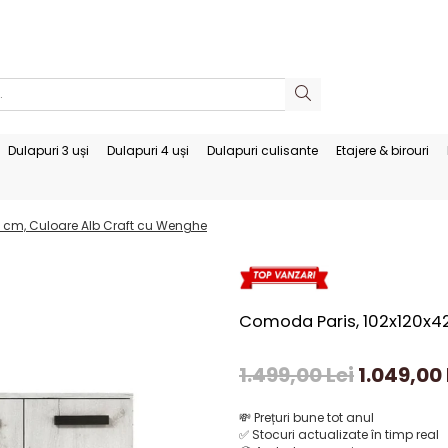
Dulapuri 3 uși
Dulapuri 4 uși
Dulapuri culisante
Etajere & birouri
 cm, Culoare Alb Craft cu Wenghe
Comoda Paris, 102x120x4
1.499,00 Lei
1.049,00 
💸
Prețuri bune tot anul
✅
Stocuri actualizate în timp real