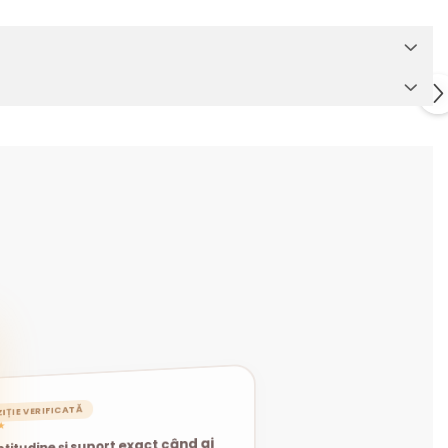
IȚIE VERIFICATĂ
★
titudine și suport exact când ai