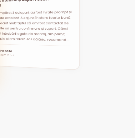
e
mpărat 3 dulapuri, au fost livrate prompt și
t întrebări legate de montaj, am primit
i utile și am reușit. Jos pălăria, recomand
te excelent. Au ajuns în stare foarte bună.
eciat mult faptul că am fost contactat de
lte ori pentru confirmare și suport. Când
”
Brabete
Acum 2 ani