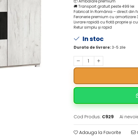
📦
Ambalare premium
🚚
Transport gratuit peste 499 lei
Fabricat în România – direct din 
Feronerie premium cu amortizare 
Livrare rapidă cu flotă proprie și cu
Retur simplu și rapid
In stoc
Durata de livrare:
3-5 zile
Cod Produs:
C929
Ai nevoi
Adauga la Favorite
C