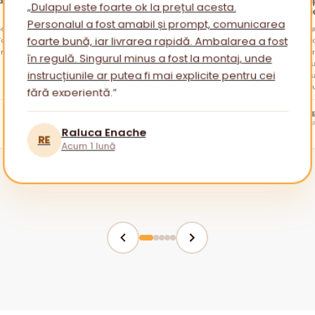
„Dulapul este foarte ok la prețul acesta.
nevoi
Personalul a fost amabil și prompt, comunicarea
alare
otul a
„Am cu
am avu
sfatur
foarte bună, iar livrarea rapidă. Ambalarea a fost
ambala
reveni
Am apr
în regulă. Singurul minus a fost la montaj, unde
mai mu
instrucțiunile ar putea fi mai explicite pentru cei
fără experiență.”
tuturor!
BR
Raluca Enache
RE
Acum 1 lună