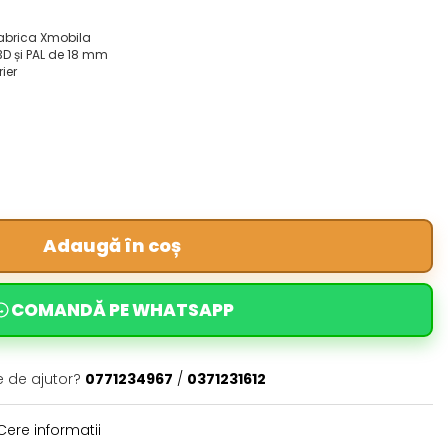
fabrica Xmobila
3D și PAL de 18 mm
rier
Adaugă în coș
COMANDĂ PE WHATSAPP
e de ajutor?
0771234967
/
0371231612
ere informatii