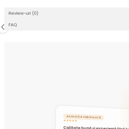
Review-uri
(0)
FAQ
ACHIZIȚIE VERIFICATĂ
★★★★★
Calitate bună și experiență fără b
ACHIZIȚIE VERIFICATĂ
ACHIZIȚIE VERIFICATĂ