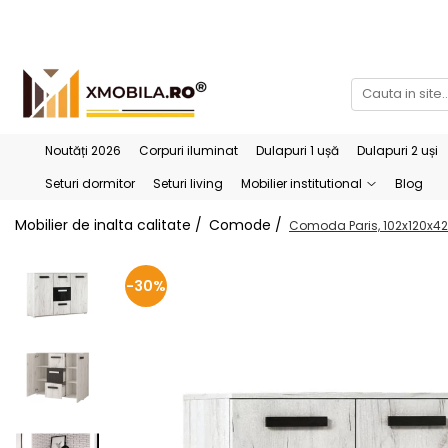
Bucătării
Mobilier institutional
Bucătării Complete
Dulapuri 1 ușă
Corpuri superioare bucătărie
Dulapuri 2 uși
Noutăți 2026
Corpuri iluminat
Dulapuri 1 ușă
Dulapuri 2 uși
Blaturi bucătărie (termo)
Etajere
Seturi dormitor
Seturi living
Mobilier institutional
Blog
Corpuri inferioare bucătărie
Birouri
Mobilier de inalta calitate /
Comode /
Comoda Paris, 102x120x42
Accesorii bucătărie
-30%