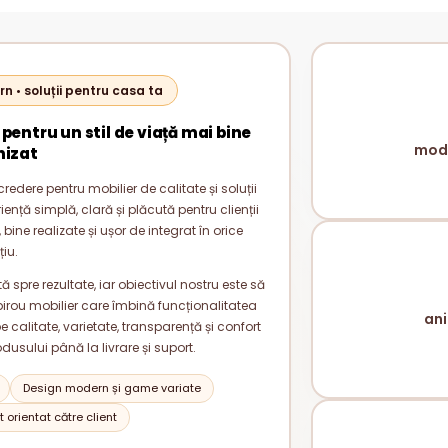
rn • soluții pentru casa ta
 pentru un stil de viață mai bine
mode
nizat
redere pentru mobilier de calitate și soluții
nță simplă, clară și plăcută pentru clienții
bine realizate și ușor de integrat în orice
țiu.
 spre rezultate, iar obiectivul nostru este să
rou mobilier care îmbină funcționalitatea
ani
alitate, varietate, transparență și confort
odusului până la livrare și suport.
Design modern și game variate
 orientat către client