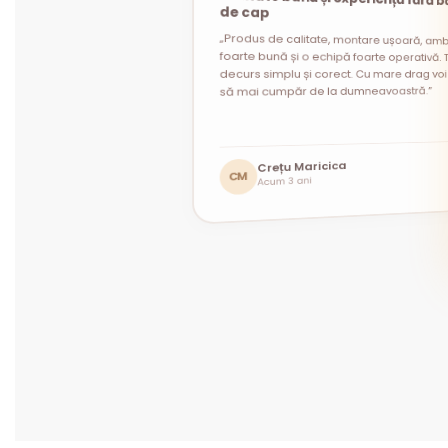
★★★★★
★★★★★
de cap
„Produs de calitate, montare ușoară, amb
foarte bună și o echipă foarte operativă. T
decurs simplu și corect. Cu mare drag voi 
să mai cumpăr de la dumneavoastră.”
Andrei Constantin
Mihaela Prodan
Crețu Maricica
MP
AC
Acum 1 lună
Acum 1 lună
CM
Acum 3 ani