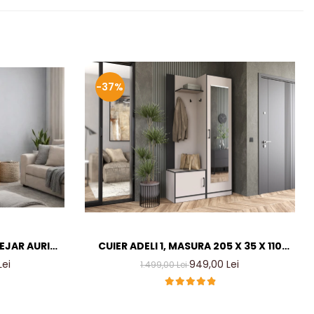
-37%
TEJAR AURIU
CUIER ADELI 1, MASURA 205 X 35 X 110
ER LIVING
CM, CULOARE CASMIR INCHIS
Lei
949,00 Lei
1.499,00 Lei
MM