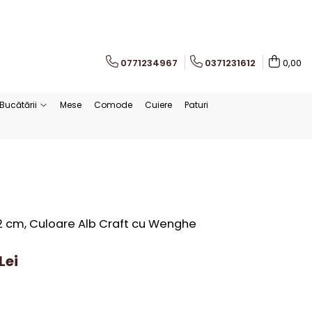
0771234967
0371231612
0,00
Bucătării
Mese
Comode
Cuiere
Paturi
2 cm, Culoare Alb Craft cu Wenghe
Lei