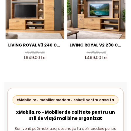
LIVING ROYAL V3 240 CM,
LIVING ROYAL V2 230 CM,
STEJAR AURIU & GRI
STEJAR AURIU & GRI
1.990,00 Lei
1.799,00 Lei
ANTRACIT – MOBILIER
ANTRACIT – MOBILIER
1.649,00 Lei
1.499,00 Lei
LIVING MODERN PAL 18 MM
LIVING MODERN PAL 18 MM
xMobila.ro • mobilier modern • soluții pentru casa ta
xMobila.ro - Mobilier de calitate pentru un
stil de viață mai bine organizat
Bun venit pe Xmobila.ro, destinația ta de încredere pentru