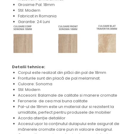
Grosime Pal: 18mm
Stil: Modern
Fabricat in Romania
Garantie: 24 Luni
Detalii tehnice:
Corpul este realizat din plăci din pal de 18mm
Fronturile sunt din placă de pal melaminat.
Culoare: Sonoma
Stil: Modern
Accesorii: Balamale de calitate si manere cromate
Feronerie de cea mai buna calitate
Pal-ul de 18mm este un material dur si rezistent la
umiditate, perfect pentru produsele de mobilier
Acorda atenție detaliilor
Accesul ușor la conținutul dulapului este asigurat de
mânerele cromate care pun in valoare designul.