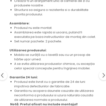
Creaza-ti un aranjament unic al camerei de zi cu
produsele noastre .
Structura sa asigura o rezistenta si o durabilitate
sporita produsului.
Asamblare:
Produsul nu este montat.
Asamblarea este rapida si usoara, putand fi
executata pe baza instructiunilor de montaj din colet.
Set numar pachete: 2 pachete.
Utilizarea produsului:
Mobila se curăță cu o lavetă sau cu un prosop de
hârtie ușor umed.
A se evita utilizarea produselor chimice, cu excepția
celor special concepute pentru îngrijirea mobilei.
Garantie 24 luni:
Produsul este livrat cu o garantie de 24 de luni
impotriva defectiunilor de fabricatie.
Garantia nu acopera daunele cauzate de utilizarea
neconforma a produsului si uzura naturala cauzata
de utilizarea normala a produsului.
Notă: Pretul afisat nu include montajul!