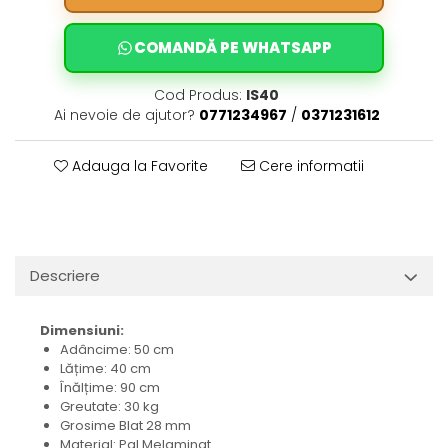
COMANDĂ PE WHATSAPP
Cod Produs:
IS40
Ai nevoie de ajutor?
0771234967
/
0371231612
Adauga la Favorite
Cere informatii
Descriere
Dimensiuni:
Adâncime: 50 cm
Lățime: 40 cm
Înălțime: 90 cm
Greutate: 30 kg
Grosime Blat 28 mm
Material: Pal Melaminat