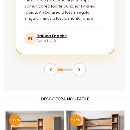
Personalul a fost amabil și prompt,
comunicarea foarte bună, iar livrarea
rapidă. Ambalarea a fost în regulă.
Singurul minus a fost la montaj, unde
instrucțiunile ar putea fi mai explicite
pentru cei fără experiență.”
Raluca Enache
RE
Acum 1 lună
DESCOPERA NOUTATILE
-17%
-17%