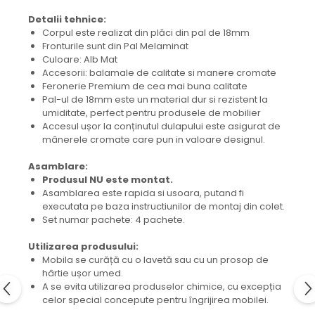
Detalii tehnice:
Corpul este realizat din plăci din pal de 18mm
Fronturile sunt din Pal Melaminat
Culoare: Alb Mat
Accesorii: balamale de calitate si manere cromate
Feronerie Premium de cea mai buna calitate
Pal-ul de 18mm este un material dur si rezistent la
umiditate, perfect pentru produsele de mobilier
Accesul ușor la conținutul dulapului este asigurat de
mânerele cromate care pun in valoare designul.
Asamblare:
Produsul NU este montat.
Asamblarea este rapida si usoara, putand fi
executata pe baza instructiunilor de montaj din colet.
Set numar pachete: 4 pachete.
Utilizarea produsului:
Mobila se curăță cu o lavetă sau cu un prosop de
hârtie ușor umed.
A se evita utilizarea produselor chimice, cu excepția
celor special concepute pentru îngrijirea mobilei.