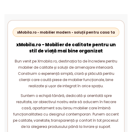
xMobila.ro • mobilier modern • soluții pentru casa ta
xMobila.ro - Mobilier de calitate pentru un
stil de viață mai bine organizat
Bun venit pe Xmobila.ro, destinația ta de încredere pentru
mobilier de calitate și soluții de amenajare interioară.
Construim o experiență simplă, clară și plăcută pentru
clienții care caută piese de mobilier funcționale, bine
realizate și ușor de integrat în orice spațiu.
Suntem o echipă tânără, dedicată și orientată spre
rezultate, iar obiectivul nostru este să aducem în fiecare
casă, apartament sau birou mobilier care îmbină
funcționalitatea cu designul contemporan. Punem accent
pe calitate, varietate, transparență și confort în tot procesul:
de la alegerea produsului până la livrare și suport.