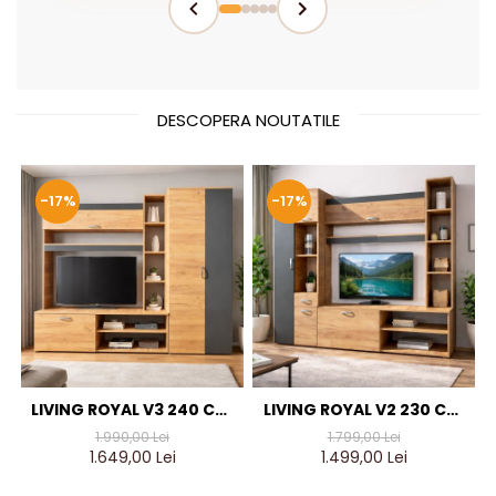
DESCOPERA NOUTATILE
-17%
-17%
LIVING ROYAL V3 240 CM,
LIVING ROYAL V2 230 CM,
STEJAR AURIU & GRI
STEJAR AURIU & GRI
1.990,00 Lei
1.799,00 Lei
ANTRACIT – MOBILIER
ANTRACIT – MOBILIER
1.649,00 Lei
1.499,00 Lei
LIVING MODERN PAL 18 MM
LIVING MODERN PAL 18 MM