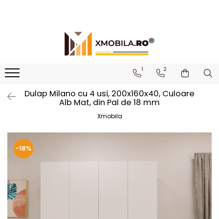
Bucătării
Mobilier institutional
Bucătării Complete
Dulapuri 1 ușă
Corpuri superioare bucătărie
Dulapuri 2 uși
1
2
Blaturi bucătărie (termo)
Etajere
Dulap Milano cu 4 usi, 200x160x40, Culoare
Corpuri inferioare bucătărie
Birouri
Alb Mat, din Pal de 18 mm
Accesorii bucătărie
Xmobila
-18%