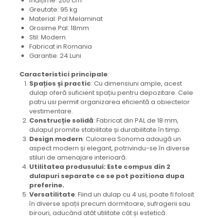
Înălțime: 200 cm
Greutate: 95 kg
Material: Pal Melaminat
Grosime Pal: 18mm
Stil: Modern
Fabricat in Romania
Garantie: 24 Luni
Caracteristici principale
:
Spațios și practic
: Cu dimensiuni ample, acest
dulap oferă suficient spațiu pentru depozitare. Cele
patru usi permit organizarea eficientă a obiectelor
vestimentare.
Construcție solidă
: Fabricat din PAL de 18 mm,
dulapul promite stabilitate și durabilitate în timp.
Design modern
: Culoarea Sonoma adaugă un
aspect modern și elegant, potrivindu-se în diverse
stiluri de amenajare interioară.
Utilitatea produsului: Este compus din 2
dulapuri separate ce se pot pozitiona dupa
preferine.
Versatilitate
: Fiind un dulap cu 4 usi, poate fi folosit
în diverse spații precum dormitoare, sufragerii sau
birouri, aducând atât utilitate cât și estetică.