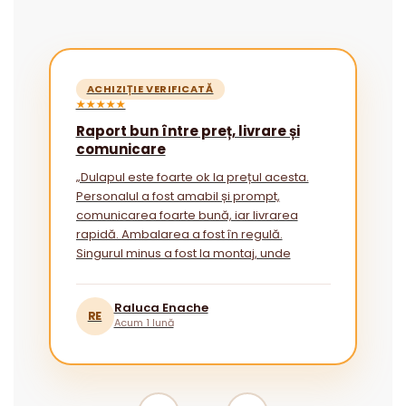
ACHIZIȚIE VERIFICATĂ
★★★★★
Raport bun între preț, livrare și
comunicare
„Dulapul este foarte ok la prețul acesta.
Personalul a fost amabil și prompt,
comunicarea foarte bună, iar livrarea
rapidă. Ambalarea a fost în regulă.
Singurul minus a fost la montaj, unde
instrucțiunile ar putea fi mai explicite
pentru cei fără experiență.”
Raluca Enache
RE
Acum 1 lună