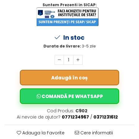
Suntem Prezenti in SICAP:
In stoc
Durata de livrare:
3-5 zile
Adaugă în coș
COMANDĂ PE WHATSAPP
Cod Produs:
C902
Ai nevoie de ajutor?
0771234967
/
0371231612
Adauga la Favorite
Cere informatii