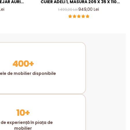
TEJAR AURIU
CUIER ADELI 1, MASURA 205 X 35 X 110
ER LIVING
CM, CULOARE CASMIR INCHIS
Lei
949,00 Lei
1.499,00 Lei
MM
400+
le de mobilier disponibile
10+
 de experiență în piața de
mobilier