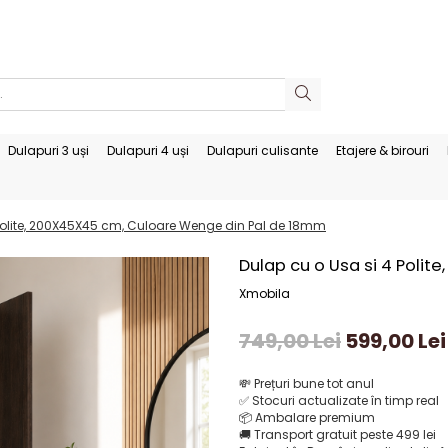
Dulapuri 3 uși
Dulapuri 4 uși
Dulapuri culisante
Etajere & birouri
 Polite, 200X45X45 cm, Culoare Wenge din Pal de 18mm
Dulap cu o Usa si 4 Poli
Xmobila
749,00 Lei
599,00 Lei
💸
Prețuri bune tot anul
✅
Stocuri actualizate în timp real
📦
Ambalare premium
🚚
Transport gratuit peste 499 lei