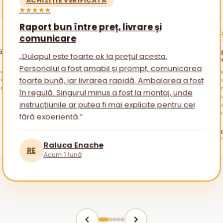
★★★★★
Raport bun între preț, livrare și
ACHIZ
comunicare
★★★★
ătăi
Promp
„Dulapul este foarte ok la prețul acesta.
nevoi
Personalul a fost amabil și prompt, comunicarea
alare
otul a
„Am cu
am avu
sfatur
foarte bună, iar livrarea rapidă. Ambalarea a fost
ambala
reveni
Am apr
în regulă. Singurul minus a fost la montaj, unde
mai mu
instrucțiunile ar putea fi mai explicite pentru cei
fără experiență.”
tuturor!
BR
Raluca Enache
RE
Acum 1 lună