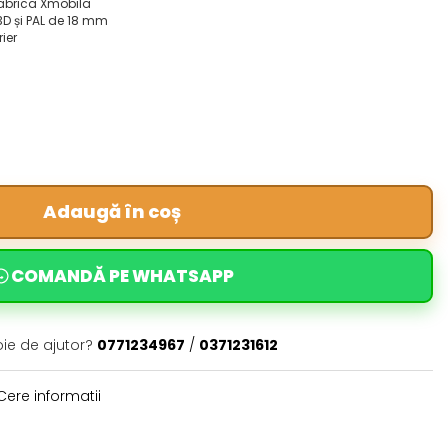
fabrica Xmobila
3D și PAL de 18 mm
rier
Adaugă în coș
COMANDĂ PE WHATSAPP
oie de ajutor?
0771234967
/
0371231612
ere informatii