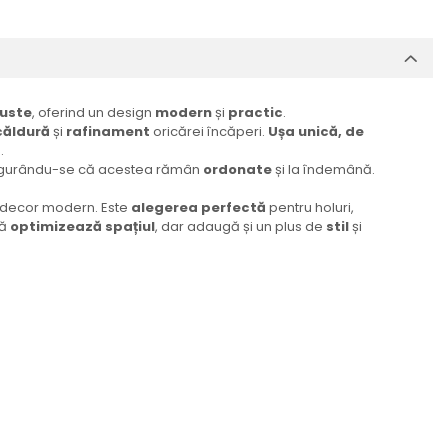
guste
, oferind un design
modern
și
practic
.
căldură
și
rafinament
oricărei încăperi.
Ușa unică, de
.
, asigurându-se că acestea rămân
ordonate
și la îndemână.
e decor modern. Este
alegerea perfectă
pentru holuri,
că
optimizează spațiul
, dar adaugă și un plus de
stil
și