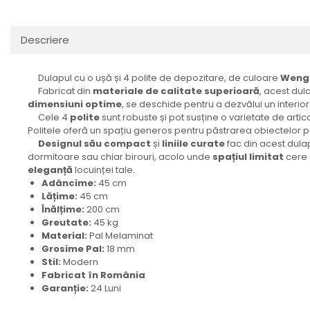
Descriere
Dulapul cu o ușă și 4 polite de depozitare, de culoare
Weng
Fabricat din
materiale de calitate superioară
, acest dul
dimensiuni optime
, se deschide pentru a dezvălui un interi
Cele 4
polite
sunt robuste și pot susține o varietate de arti
Politele oferă un spațiu generos pentru păstrarea obiectelor p
Designul său compact
și
liniile curate
fac din acest dula
dormitoare sau chiar birouri, acolo unde
spațiul limitat
cere s
eleganță
locuinței tale.
Adâncime:
45 cm
Lățime:
45 cm
Înălțime:
200 cm
Greutate:
45 kg
Material:
Pal Melaminat
Grosime Pal:
18 mm
Stil:
Modern
Fabricat în România
Garanție:
24 Luni