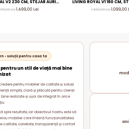
AL V2 230 CM, STEJAR AURIU
LIVING ROYAL V1 160 CM, S
TRACIT – MOBILIER LIVING
& GRI ANTRACIT – MOBILI
1.499,00 Lei
1.099,00 
799,00 Lei
1.499,00 Lei
ODERN PAL 18 MM
MODERN PAL 18 
rn • soluții pentru casa ta
 pentru un stil de viață mai bine
mode
nizat
redere pentru mobilier de calitate și soluții
nță simplă, clară și plăcută pentru clienții
bine realizate și ușor de integrat în orice
țiu.
 spre rezultate, iar obiectivul nostru este să
rou mobilier care îmbină funcționalitatea
ani
alitate, varietate, transparență și confort