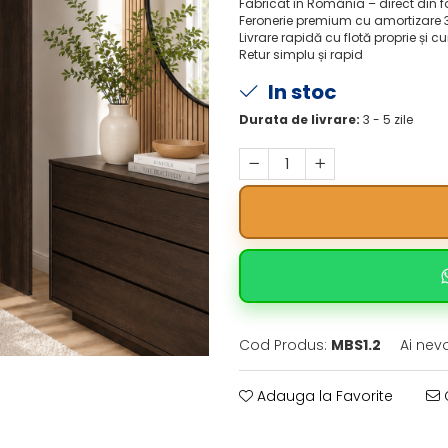
Fabricat în România – direct din 
Feronerie premium cu amortizare 
Livrare rapidă cu flotă proprie și cu
Retur simplu și rapid
In stoc
Durata de livrare:
3 - 5 zile
Cod Produs:
MBS1.2
Ai nev
Adauga la Favorite
C