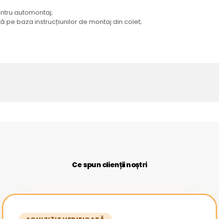
entru automontaj;
tă pe baza instrucțiunilor de montaj din colet;
Ce spun clienții noștri
ACHIZIȚIE VERIFICATĂ