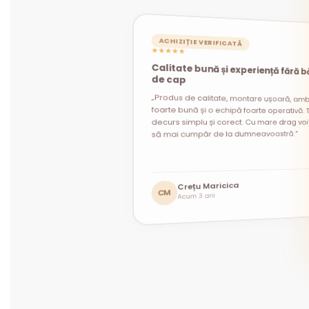
ACHIZIȚIE VERIFICATĂ
★★★★★
Calitate bună și experiență fără b
ACHIZIȚIE VERIFICATĂ
ACHIZIȚIE VERIFICATĂ
★★★★★
★★★★★
de cap
„Produs de calitate, montare ușoară, amb
foarte bună și o echipă foarte operativă. T
decurs simplu și corect. Cu mare drag voi 
să mai cumpăr de la dumneavoastră.”
Andrei Constantin
Mihaela Prodan
Crețu Maricica
MP
AC
Acum 1 lună
Acum 1 lună
CM
Acum 3 ani