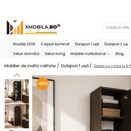
Bucătării
Mobilier institutional
Bucătării Complete
Dulapuri 1 ușă
Corpuri superioare bucătărie
Dulapuri 2 uși
Noutăți 2026
Corpuri iluminat
Dulapuri 1 ușă
Dulapuri 2 uși
Blaturi bucătărie (termo)
Etajere
Seturi dormitor
Seturi living
Mobilier institutional
Blog
Corpuri inferioare bucătărie
Birouri
Mobilier de inalta calitate /
Dulapuri 1 ușă /
Dulap cu o Usa si 4
Accesorii bucătărie
-20%