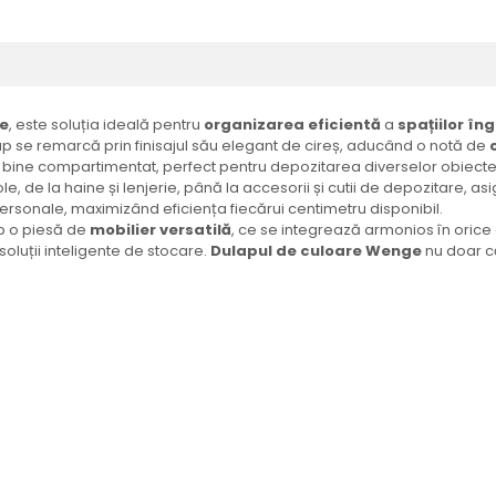
e
, este soluția ideală pentru
organizarea eficientă
a
spațiilor în
ap se remarcă prin finisajul său elegant de cireș, aducând o notă de
or bine compartimentat, perfect pentru depozitarea diverselor obiecte
cole, de la haine și lenjerie, până la accesorii și cutii de depozitare
ersonale, maximizând eficiența fiecărui centimetru disponibil.
p o piesă de
mobilier versatilă
, ce se integrează armonios în oric
oluții inteligente de stocare.
Dulapul de culoare
Wenge
nu doar 