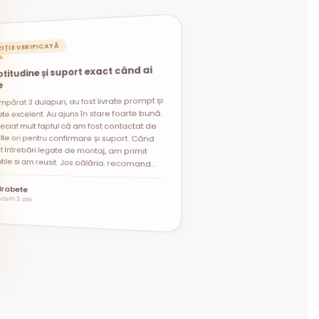
IȚIE VERIFICATĂ
★
titudine și suport exact când ai
e
mpărat 3 dulapuri, au fost livrate prompt și
t întrebări legate de montaj, am primit
i utile și am reușit. Jos pălăria, recomand
te excelent. Au ajuns în stare foarte bună.
eciat mult faptul că am fost contactat de
lte ori pentru confirmare și suport. Când
”
Brabete
Acum 2 ani