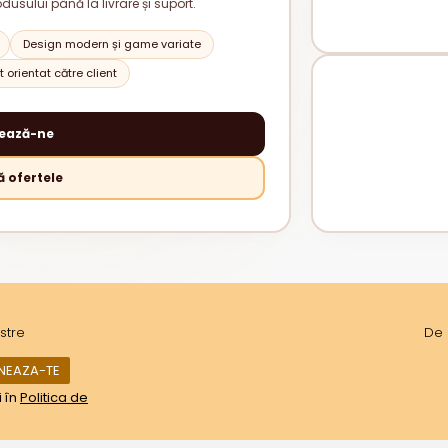
odusului până la livrare și suport.
Design modern și game variate
 orientat către client
ează-ne
 ofertele
stre
De 
i în
Politica de