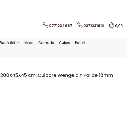
0771234967
0371231612
0,00
Bucătării
Mese
Comode
Cuiere
Paturi
te, 200X45X45 cm, Culoare Wenge din Pal de 18mm