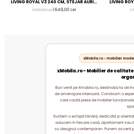
LIVING ROYAL V3 240 CM, STEJAR AURIU
LIVING ROY
& GRI ANTRACIT – MOBILIER LIVING
& GRI AN
1.649,00 Lei
1.990,00 Lei
1.
MODERN PAL 18 MM
M
xMobila.ro • mobilier mode
xMobila.ro - Mobilier de calitate
orga
Bun venit pe Xmobila.ro, destinația ta de înc
de amenajare interioară. Construim o experie
care caută piese de mobilier funcționale, 
spa
Suntem o echipă tânără, dedicată și orientată
aducem în fiecare casă, apartament sau bi
cu designul contemporan. Punem accent pe c