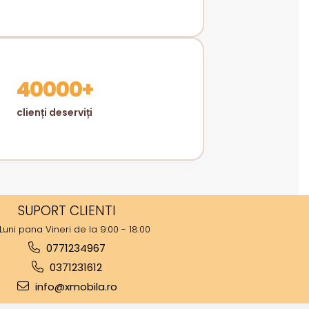
40000+
clienți deserviți
SUPORT CLIENTI
Luni pana Vineri de la 9:00 - 18:00
0771234967
0371231612
info@xmobila.ro