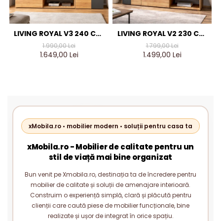
LIVING ROYAL V3 240 CM,
LIVING ROYAL V2 230 CM,
STEJAR AURIU & GRI
STEJAR AURIU & GRI
1.990,00 Lei
1.799,00 Lei
ANTRACIT – MOBILIER
ANTRACIT – MOBILIER
1.649,00 Lei
1.499,00 Lei
LIVING MODERN PAL 18 MM
LIVING MODERN PAL 18 MM
xMobila.ro • mobilier modern • soluții pentru casa ta
xMobila.ro - Mobilier de calitate pentru un
stil de viață mai bine organizat
Bun venit pe Xmobila.ro, destinația ta de încredere pentru
mobilier de calitate și soluții de amenajare interioară.
Construim o experiență simplă, clară și plăcută pentru
clienții care caută piese de mobilier funcționale, bine
realizate și ușor de integrat în orice spațiu.