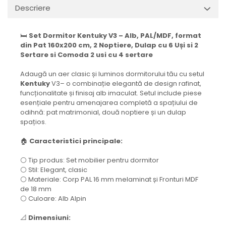
Descriere
🛏️
Set Dormitor Kentuky V3 – Alb, PAL/MDF, format
din Pat 160x200 cm, 2 Noptiere, Dulap cu 6 Uși si 2
Sertare si Comoda 2 usi cu 4 sertare
Adaugă un aer clasic și luminos dormitorului tău cu setul
Kentuky
V3– o combinație elegantă de design rafinat,
funcționalitate și finisaj alb imaculat. Setul include piese
esențiale pentru amenajarea completă a spațiului de
odihnă: pat matrimonial, două noptiere și un dulap
spațios.
🏠
Caracteristici principale:
⚪ Tip produs: Set mobilier pentru dormitor
⚪ Stil: Elegant, clasic
⚪ Materiale: Corp PAL 16 mm melaminat și Fronturi MDF
de 18 mm
⚪ Culoare: Alb Alpin
📐
Dimensiuni: