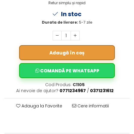
Retur simplu și rapid
In stoc
Durata de livrare:
5-7 zile
Adaugă în coș
COMANDĂ PE WHATSAPP
Cod Produs:
C1105
Ai nevoie de ajutor?
0771234967
/
0371231612
Adauga la Favorite
Cere informatii