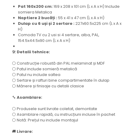
Pat 160x200 cm:
169 x 208 x 101 cm (L x A x H) Include
somiera Metalica
Noptiere 2 bucăți :
55 x 41 x 47 cm (L x A x H)
Dulap cu 6 uși și 2 sertare :
227x60.5x225 cm (L x A x
H)
Comoda TV cu 2 usi si 4 sertare, alba, PAL,
154.5x44.5x90 cm (L x A x H)
🛠️
Detalii tehnice:
⚪ Construcție robustă din PAL melaminat și MDF
⚪ Patul include somieră metalică
⚪ Patul nu include saltea
⚪ Sertare și rafturi bine compartimentate în dulap
⚪ Mânere și finisaje cu detalii clasice
🔧
Asamblare:
⚪ Produsele sunt livrate coletat, demontate
⚪ Asamblare rapidă, cu instrucțiuni incluse în pachet
⚪ Notă: Prețul nu include montajul
🚚
Livrare: