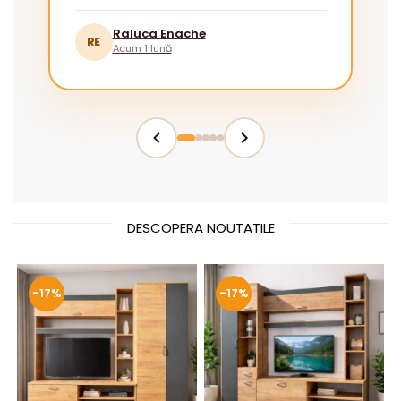
pentru cei fără experiență.”
Raluca Enache
RE
Acum 1 lună
DESCOPERA NOUTATILE
-17%
-17%