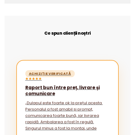
Ce spun clienții noștri
ACHIZIȚIE VERIFICATĂ
★★★★★
Raport bun între preț, livrare și
comunicare
„Dulapul este foarte ok la prețul acesta.
Personalul a fost amabil și prompt,
comunicarea foarte bună, iar livrarea
rapidă. Ambalarea a fost în regulă.
Singurul minus a fost la montaj, unde
instrucțiunile ar putea fi mai explicite