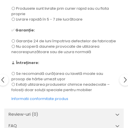
⚪ Produsele sunt livrate prin curier rapid sau cu flota
proprie
⚪ Livrare rapidă în 5 - 7 zile lucrătoare
✅
Garanție:
⚪ Garanție 24 de luni împotriva defectelor de fabricație
⚪ Nu acoperă daunele provocate de utilizarea
necorespunzătoare sau de uzura normală
🧹
Întreținere:
⚪ Se recomandă curățarea cu lavetă moale sau
prosop de hârtie umezit ușor
⚪ Evitați utilizarea produselor chimice neadecvate –
folosiți doar soluții speciale pentru mobilier
Informatii conformitate produs
Review-uri
(0)
FAQ