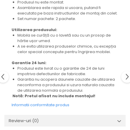
Produsul nu este montat.
Asamblarea este rapida si usoara, putand fi
executata pe baza instructiunilor de montaj din colet.
Set numar pachete: 2 pachete.
Utilizarea produsului:
Mobila se curăță cu o lavetă sau cu un prosop de
hârtie ușor umed.
A se evita utilizarea produselor chimice, cu excepția
celor special concepute pentru îngrijirea mobilei.
Garantie 24 luni:
Produsul este livrat cu o garantie de 24 de luni
impotriva defectiunilor de fabricatie.
Garantia nu acopera daunele cauzate de utilizarea
neconforma a produsului si uzura naturala cauzata
de utilizarea normala a produsului.
Notă: Pretul afisat nu include montajul!
Informatii conformitate produs
Review-uri
(0)