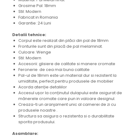
Grosime Pal: 18mm
Stil: Modern
Fabricat in Romania
Garantie: 24 Luni
Detalii tehnice:
Corpul este realizat din plăci din pal de 18mm
Fronturile sunt din placă de pal melaminat.
Culoare: Wenge
Stil: Modern
Accesorii: glisiere de calitate si manere cromate
Feronerie de cea mai buna calitate
Pal-ul de 18mm este un material dur si rezistent la
umiditate, perfect pentru produsele de mobilier
Acorda atenție detaliilor
Accesul ușor la conținutul dulapului este asigurat de
mânerele cromate care pun in valoare designul.
Creaza-ti un aranjament unic al camerei de zi cu
produsele noastre .
Structura sa asigura o rezistenta si o durabilitate
sporita produsului.
Asamblare: