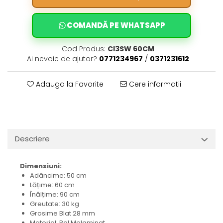
COMANDĂ PE WHATSAPP
Cod Produs:
CI3SW 60CM
Ai nevoie de ajutor?
0771234967
/
0371231612
Adauga la Favorite
Cere informatii
Descriere
Dimensiuni:
Adâncime: 50 cm
Lățime: 60 cm
Înălțime: 90 cm
Greutate: 30 kg
Grosime Blat 28 mm
Material: Pal Melaminat