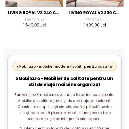
LIVING ROYAL V3 240 CM,
LIVING ROYAL V2 230 CM,
STEJAR AURIU & GRI
STEJAR AURIU & GRI
1.990,00 Lei
1.799,00 Lei
ANTRACIT – MOBILIER
ANTRACIT – MOBILIER
1.649,00 Lei
1.499,00 Lei
LIVING MODERN PAL 18 MM
LIVING MODERN PAL 18 MM
xMobila.ro • mobilier modern • soluții pentru casa ta
xMobila.ro - Mobilier de calitate pentru un
stil de viață mai bine organizat
Bun venit pe Xmobila.ro, destinația ta de încredere pentru
mobilier de calitate și soluții de amenajare interioară.
Construim o experiență simplă, clară și plăcută pentru
clienții care caută piese de mobilier funcționale, bine
realizate și ușor de integrat în orice spațiu.
Suntem o echipă tânără, dedicată și orientată spre