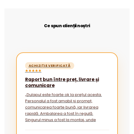
Ce spun clienții noștri
ACHIZIȚIE VERIFICATĂ
★★★★★
Raport bun între preț, livrare și
comunicare
„Dulapul este foarte ok la prețul acesta.
Personalul a fost amabil și prompt,
comunicarea foarte bună, iar livrarea
rapidă. Ambalarea a fost în regulă.
Singurul minus a fost la montaj, unde
instrucțiunile ar putea fi mai explicite
pentru cei fără experiență.”