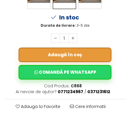
In stoc
Durata de livrare:
3-5 zile
Adaugă în coș
COMANDĂ PE WHATSAPP
Cod Produs:
C868
Ai nevoie de ajutor?
0771234967
/
0371231612
Adauga la Favorite
Cere informatii