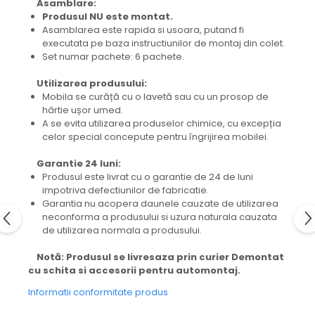
Asamblare:
Produsul NU este montat.
Asamblarea este rapida si usoara, putand fi
executata pe baza instructiunilor de montaj din colet.
Set numar pachete: 6 pachete.
Utilizarea produsului:
Mobila se curăță cu o lavetă sau cu un prosop de
hârtie ușor umed.
A se evita utilizarea produselor chimice, cu excepția
celor special concepute pentru îngrijirea mobilei.
Garantie 24 luni:
Produsul este livrat cu o garantie de 24 de luni
impotriva defectiunilor de fabricatie.
Garantia nu acopera daunele cauzate de utilizarea
neconforma a produsului si uzura naturala cauzata
de utilizarea normala a produsului.
Notă: Produsul se livresaza prin curier Demontat
cu schita si accesorii pentru automontaj.
Informatii conformitate produs