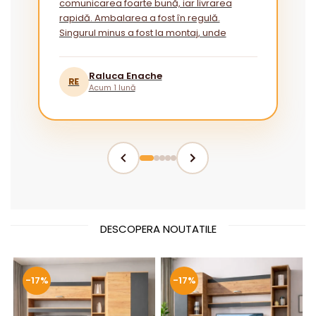
comunicarea foarte bună, iar livrarea
rapidă. Ambalarea a fost în regulă.
Singurul minus a fost la montaj, unde
instrucțiunile ar putea fi mai explicite
pentru cei fără experiență.”
Raluca Enache
RE
Acum 1 lună
DESCOPERA NOUTATILE
-17%
-17%