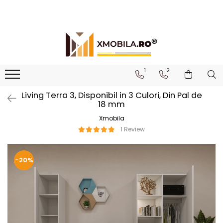
Bucătării
Mobilier institutional
Bucătării Complete
Dulapuri 1 ușă
Corpuri superioare bucătărie
Dulapuri 2 uși
1
2
Blaturi bucătărie (termo)
Etajere
Living Terra 3, Disponibil in 3 Culori, Din Pal de
Corpuri inferioare bucătărie
Birouri
18 mm
Accesorii bucătărie
Xmobila
1 Review
-20%