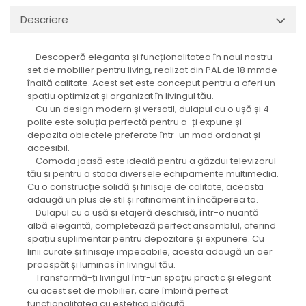
Descriere
Descoperă eleganța și funcționalitatea în noul nostru
set de mobilier pentru living, realizat din PAL de 18 mmde
înaltă calitate. Acest set este conceput pentru a oferi un
spațiu optimizat și organizat în livingul tău.
Cu un design modern și versatil, dulapul cu o ușă și 4
polite este soluția perfectă pentru a-ți expune și
depozita obiectele preferate într-un mod ordonat și
accesibil.
Comoda joasă este ideală pentru a găzdui televizorul
tău și pentru a stoca diversele echipamente multimedia.
Cu o construcție solidă și finisaje de calitate, aceasta
adaugă un plus de stil și rafinament în încăperea ta.
Dulapul cu o ușă și etajeră deschisă, într-o nuanță
albă elegantă, completează perfect ansamblul, oferind
spațiu suplimentar pentru depozitare și expunere. Cu
linii curate și finisaje impecabile, acesta adaugă un aer
proaspăt și luminos în livingul tău.
Transformă-ți livingul într-un spațiu practic și elegant
cu acest set de mobilier, care îmbină perfect
funcționalitatea cu estetica plăcută.