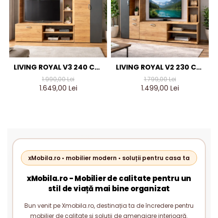
LIVING ROYAL V3 240 CM,
LIVING ROYAL V2 230 CM,
STEJAR AURIU & GRI
STEJAR AURIU & GRI
1.990,00 Lei
1.799,00 Lei
ANTRACIT – MOBILIER
ANTRACIT – MOBILIER
1.649,00 Lei
1.499,00 Lei
LIVING MODERN PAL 18 MM
LIVING MODERN PAL 18 MM
xMobila.ro • mobilier modern • soluții pentru casa ta
xMobila.ro - Mobilier de calitate pentru un
stil de viață mai bine organizat
Bun venit pe Xmobila.ro, destinația ta de încredere pentru
mobilier de calitate și soluții de amenajare interioară.