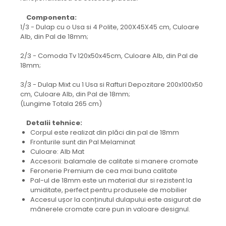
Componenta:
1/3 - Dulap cu o Usa si 4 Polite, 200X45X45 cm, Culoare
Alb, din Pal de 18mm;
2/3 - Comoda Tv 120x50x45cm, Culoare Alb, din Pal de
18mm;
3/3 - Dulap Mixt cu 1 Usa si Rafturi Depozitare 200x100x50
cm, Culoare Alb, din Pal de 18mm;
(Lungime Totala 265 cm)
Detalii tehnice:
Corpul este realizat din plăci din pal de 18mm
Fronturile sunt din Pal Melaminat
Culoare: Alb Mat
Accesorii: balamale de calitate si manere cromate
Feronerie Premium de cea mai buna calitate
Pal-ul de 18mm este un material dur si rezistent la
umiditate, perfect pentru produsele de mobilier
Accesul ușor la conținutul dulapului este asigurat de
mânerele cromate care pun in valoare designul.