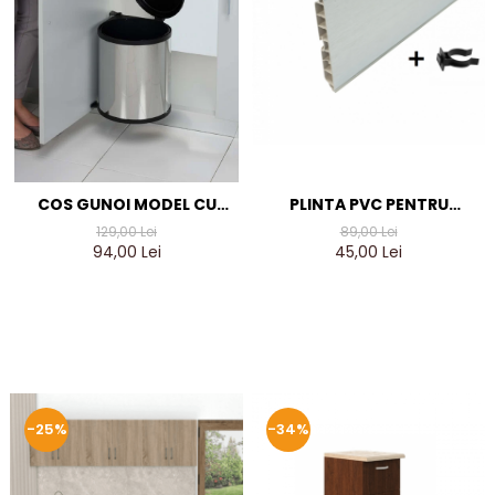
PLINTA PVC PENTRU
COS GUNOI MODEL CU
MASCARE PICIOARE
DESCHIDERE 11L
89,00 Lei
129,00 Lei
BUCATARIE, L=2000 MM,
45,00 Lei
94,00 Lei
H=100, 1 CANAL PENTRU
CLIPS, FINISAJ ALUMINIU
-25%
-34%