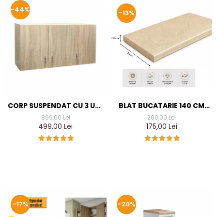
-44%
-13%
BLAT BUCATARIE 140 CM
CORP SUSPENDAT CU 3 USI,
TRAVERTIN LUIOS DE 28
120X60X35 CM, CULOARE
200,00 Lei
899,00 Lei
MM, TERMO-REZISTENT
SONOMA, PAL 18MM
175,00 Lei
499,00 Lei
-17%
-20%