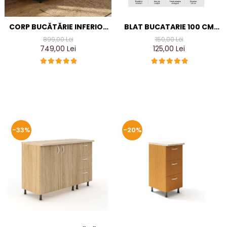
BLAT BUCATARIE 100 CM
CORP BUCĂTĂRIE INFERIOR
TRAVERTIN LUIOS DE 28
120 CM CU BLAT INCLUS –
150,00 Lei
899,00 Lei
MM, TERMO-REZISTENT
ORGANIZARE EFICIENTĂ,
125,00 Lei
749,00 Lei
SONOMA
-33%
-20%