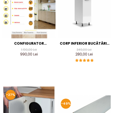
CONFIGURATOR
CORP INFERIOR BUCĂTĂRIE
BUCATARIE MODULARA,
90X40X50CM, CULOARE
1.190,00 Lei
349,00 Lei
CULOARE SONOMA
ALB, PAL 18MM
990,00 Lei
280,00 Lei
-27%
-49%