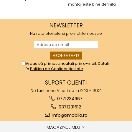
montaj este bine definita si
pare destul de bine
inchegat.
NEWSLETTER
Nu rata ofertele si promotiile noastre
Vreau să primesc noutati prin e-mail. Detalii
în
Politica de Confidențialitate
.
SUPORT CLIENTI
De Luni pana Vineri de la 9:00 - 18:00
0771234967
0371231612
info@xmobila.ro
MAGAZINUL MEU