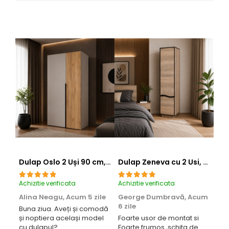
Dulap Oslo 2 Uși 90 cm, Cashmere cu Stejar Auriu – 200x90x50 cm
Dulap Zeneva cu 2 Usi, Culoare Sonoma Trufă cu Wenge Magia
Achizitie verificata
Achizitie verificata
Achi
Alina Neagu,
Acum 5 zile
George Dumbravă,
Acum
Ba
6 zile
sa
Buna ziua. Aveți și comodă
și noptiera același model
Foarte usor de montat si
Liv
cu dulapul?
Foarte frumos ,schita de
uso