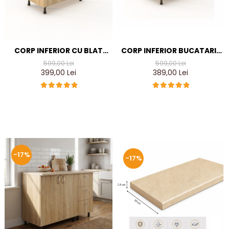
CORP INFERIOR CU BLAT
CORP INFERIOR BUCATARIE
90X80X50 CM, CULOARE
L60X50XH90CM, CULOARE
599,00 Lei
599,00 Lei
SONOMA, PAL 18 MM
SONOMA, PAL 18MM
399,00 Lei
389,00 Lei
-17%
-17%