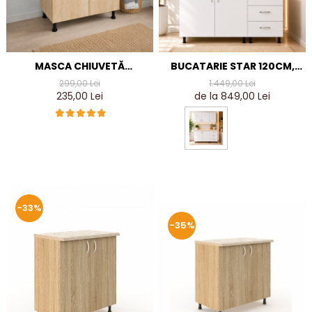
MASCA CHIUVETĂ
BUCATARIE STAR 120CM,
80X87X50 CM, 2 UȘI,
CULOARE ALB DIN PAL DE
299,00 Lei
1.449,00 Lei
SONOMA, PAL 18 MM,
18MM
235,00 Lei
de la 849,00 Lei
PICIOARE REGLABILE
-33%
-35%