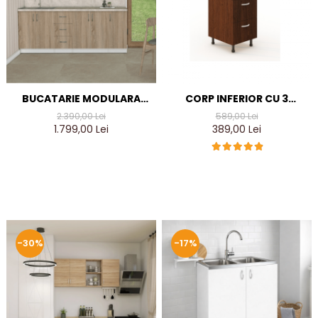
BUCATARIE MODULARA
CORP INFERIOR CU 3
SARA 260CM LUNGIME
SERTARE L40XH90X50A
2.390,00 Lei
589,00 Lei
CM, CULOARE WENGE
1.799,00 Lei
389,00 Lei
-30%
-17%