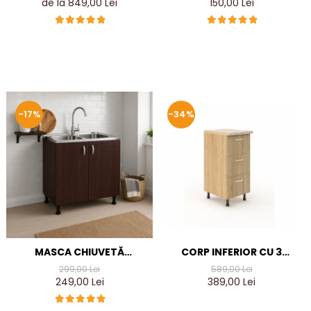
MM, TERMO-REZISTENT
DE 18MM
150,00 Lei
de la 849,00 Lei
-17%
-34%
MASCA CHIUVETĂ
CORP INFERIOR CU 3
80X87X50 CM, 2 UȘI,
SERTARE L40XH90X50A
299,00 Lei
589,00 Lei
WENGE, PAL 18 MM,
CM, CULOARE SONOMA, PAL
249,00 Lei
389,00 Lei
PICIOARE REGLABILE
18MM