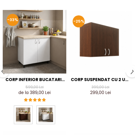
-33%
-25%
CORP SUSPENDAT CU 2 USI,
CORP INFERIOR BUCATARIE
80X60X35 CM, CULOARE
,CULOARE ALB, PAL 18MM
399,00 Lei
599,00 Lei
WENGE, PAL 18MM
299,00 Lei
de la 389,00 Lei