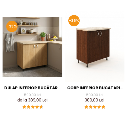
-35%
-33%
DULAP INFERIOR BUCĂTĂRIE
CORP INFERIOR BUCATARIE
SONOMA 80X50X90 CM, 2
L80X50XH90CM, CULOARE
599,00 Lei
599,00 Lei
UȘI, PAL 18 MM
WENGE, PAL 18MM
de la 389,00 Lei
389,00 Lei