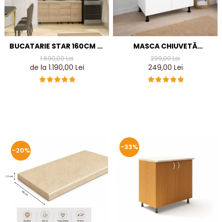
BUCATARIE STAR 160CM V1
MASCA CHIUVETĂ
CU ETAJERA, CULOARE
80X87X50 CM, 2 UȘI, ALB
1.690,00 Lei
299,00 Lei
SONOMA DIN PAL DE 18MM
MAT, PAL 18 MM, PICIOARE
de la 1.190,00 Lei
249,00 Lei
REGLABILE
-33%
-20%