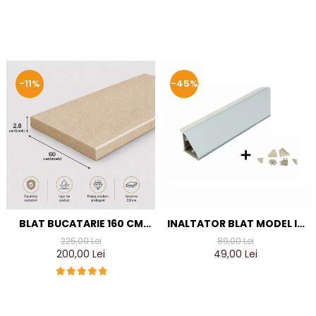
-11%
-45%
BLAT BUCATARIE 160 CM
INALTATOR BLAT MODEL IT
TRAVERTIN LUIOS DE 28
/PLINTA ANTISTROP +
225,00 Lei
89,00 Lei
MM, TERMO-REZISTENT
ACCESORII, PLASTIC CU
200,00 Lei
49,00 Lei
INSERTIE DIN ALUMINIU,
27X28X42 MM, L=2000 MM,
FINISAJ ALUMINIU