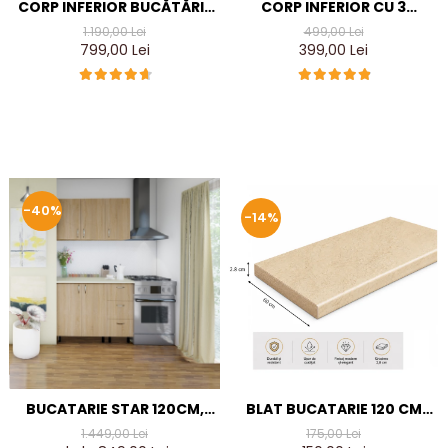
CORP INFERIOR BUCĂTĂRIE
CORP INFERIOR CU 3
140 CM CU BLAT, SONOMA,
SERTARE L40XH90X50A
1.190,00 Lei
499,00 Lei
PAL 18 MM – DEPOZITARE
CM, CULOARE CIRES, PAL
799,00 Lei
399,00 Lei
EXTINSĂ
18MM
-40%
-14%
BLAT BUCATARIE 120 CM
BUCATARIE STAR 120CM,
TRAVERTIN LUIOS DE 28
CULOARE SONOMA DIN PAL
175,00 Lei
1.449,00 Lei