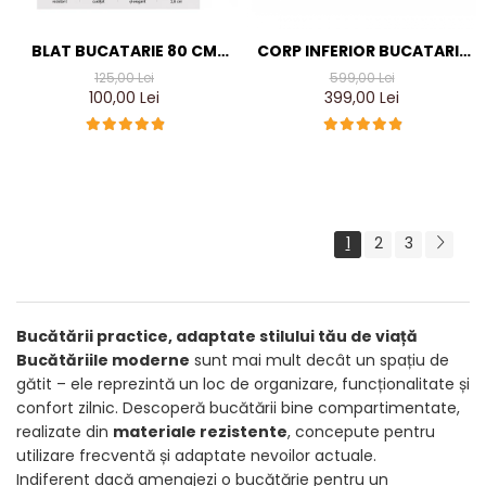
BLAT BUCATARIE 80 CM
CORP INFERIOR BUCATARIE
TRAVERTIN LUIOS DE 28
L80X50XH90, CULOARE
125,00 Lei
599,00 Lei
MM, TERMO-REZISTENT
CIRES, PAL 18MM
100,00 Lei
399,00 Lei
1
2
3
Bucătării practice, adaptate stilului tău de viață
Bucătăriile moderne
sunt mai mult decât un spațiu de
gătit – ele reprezintă un loc de organizare, funcționalitate și
confort zilnic. Descoperă bucătării bine compartimentate,
realizate din
materiale rezistente
, concepute pentru
utilizare frecventă și adaptate nevoilor actuale.
Indiferent dacă amenajezi o bucătărie pentru un