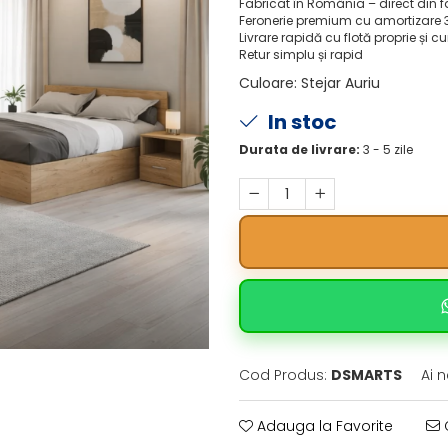
Fabricat în România – direct din 
Feronerie premium cu amortizare 
Livrare rapidă cu flotă proprie și cu
Retur simplu și rapid
Culoare
:
Stejar Auriu
In stoc
Durata de livrare:
3 - 5 zile
Cod Produs:
DSMARTS
Ai 
Adauga la Favorite
C