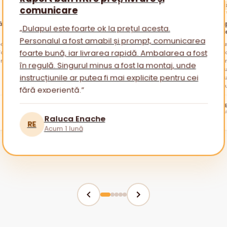
ACHIZ
comunicare
★★★★
ătăi
Promp
„Dulapul este foarte ok la prețul acesta.
nevoi
Personalul a fost amabil și prompt, comunicarea
alare
otul a
„Am cu
am avu
sfatur
foarte bună, iar livrarea rapidă. Ambalarea a fost
ambala
reveni
Am apr
în regulă. Singurul minus a fost la montaj, unde
mai mu
instrucțiunile ar putea fi mai explicite pentru cei
fără experiență.”
tuturor!
BR
Raluca Enache
RE
Acum 1 lună