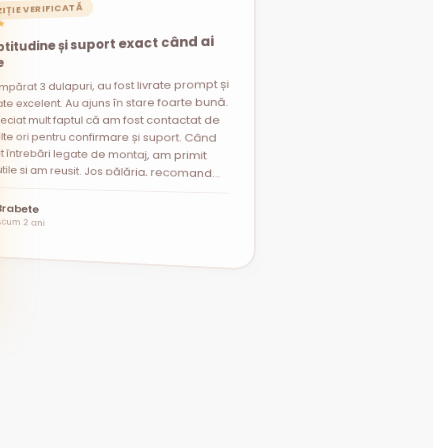
IȚIE VERIFICATĂ
★
titudine și suport exact când ai
e
mpărat 3 dulapuri, au fost livrate prompt și
t întrebări legate de montaj, am primit
i utile și am reușit. Jos pălăria, recomand
te excelent. Au ajuns în stare foarte bună.
eciat mult faptul că am fost contactat de
lte ori pentru confirmare și suport. Când
”
Brabete
Acum 2 ani