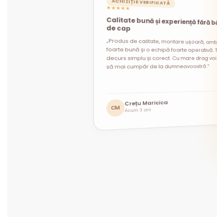
ACHIZIȚIE VERIFICATĂ
★★★★★
Calitate bună și experiență fără b
ACHIZIȚIE VERIFICATĂ
ACHIZIȚIE VERIFICATĂ
★★★★★
★★★★★
de cap
„Produs de calitate, montare ușoară, amb
foarte bună și o echipă foarte operativă. T
decurs simplu și corect. Cu mare drag voi 
să mai cumpăr de la dumneavoastră.”
Andrei Constantin
Mihaela Prodan
Crețu Maricica
MP
AC
Acum 1 lună
Acum 1 lună
CM
Acum 3 ani