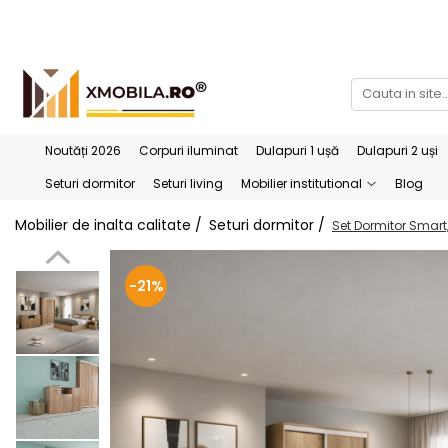
Bucătării
Mobilier institutional
Bucătării Complete
Dulapuri 1 ușă
Corpuri superioare bucătărie
Dulapuri 2 uși
Noutăți 2026
Corpuri iluminat
Dulapuri 1 ușă
Dulapuri 2 uși
Blaturi bucătărie (termo)
Etajere
Seturi dormitor
Seturi living
Mobilier institutional
Blog
Corpuri inferioare bucătărie
Birouri
Mobilier de inalta calitate /
Seturi dormitor /
Set Dormitor Smart,
Accesorii bucătărie
-21%