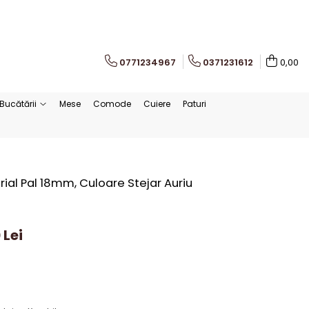
0771234967
0371231612
0,00
Bucătării
Mese
Comode
Cuiere
Paturi
ial Pal 18mm, Culoare Stejar Auriu
 Lei