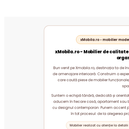
xMobila.ro • mobilier mode
xMobila.ro - Mobilier de calitate
orga
Bun venit pe Xmobila.ro, destinația ta de înc
de amenajare interioară. Construim o experie
care caută piese de mobilier funcționale, 
spa
Suntem o echipă tânără, dedicată și orientată
aducem în fiecare casă, apartament sau bi
cu designul contemporan. Punem accent pe c
în tot procesul: de la alegerea pr
Mobilier realizat cu atenție la detalii