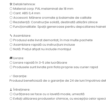
🛠️ Detalii tehnice:
⚪ Material corp: PAL melaminat de 18 mm
⚪ Cant: ABS 0,4 mm
⚪ Accesorii: Mânere cromate și balamale de calitate
⚪ Rezistență: Construcție solidă, destinată utilizării zilnice
⚪ Funcționalitate: Spații generoase pentru depozitarea hainelo
🔧 Asamblare:
⚪ Produsul este livrat demontat, în mai multe pachete
⚪ Asamblare rapidă cu instrucțiuni incluse
⚪ Notă: Prețul afișat nu include montajul
🚚 Livrare:
⚪ Livrare rapidă în 3-5 zile lucrătoare
⚪ Produsele sunt livrate prin flota proprie sau curier rapid
✅ Garanție:
Produsul beneficiază de o garanție de 24 de luni împotriva de
🧹 Întreținere:
⚪ Curățarea se face cu o lavetă moale, umezită
⚪ Evitați utilizarea produselor chimice, cu excepția celor spe