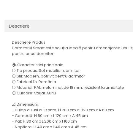
Descriere
Descriere Produs
Dormitorul Smart este soluția ideală pentru amenajarea unui spa
pentru orice dormitor.
🏠 Caracteristici principale:
⚪ Tip produs: Set mobilier dormitor
⚪ Stil: Modern, potrivit pentru dormitor
⚪ Fabricat în: România
⚪ Material: PAL melaminat de 18 mm, rezistent la umiditate
⚪ Culoare: Stejar Auriu
📐 Dimensiuni:
- Dulap cu uși culisante: H 200 cm x L 120 cm x A 60 cm
- Comodă: H 80 cm x L 120 cm x A 45 cm
- Pat: H 80 cm x L 200 cm x l 160 cm
- Noptiere: H 40 cm x L 40 cm x A 45 cm