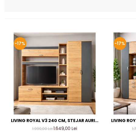
-17%
-17%
LIVING ROYAL V3 240 CM, STEJAR AURIU
LIVING ROY
& GRI ANTRACIT – MOBILIER LIVING
& GRI AN
1.649,00 Lei
1.990,00 Lei
1.
MODERN PAL 18 MM
M