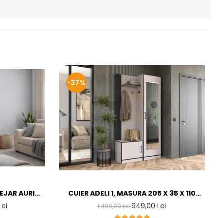
-37%
TEJAR AURIU
CUIER ADELI 1, MASURA 205 X 35 X 110
ER LIVING
CM, CULOARE CASMIR INCHIS
Lei
949,00 Lei
1.499,00 Lei
MM