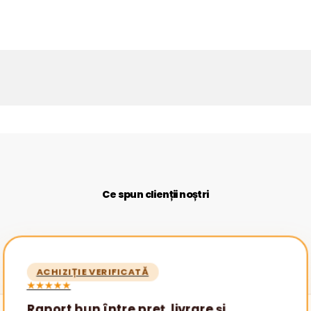
Ce spun clienții noștri
ACHIZIȚIE VERIFICATĂ
★★★★★
Raport bun între preț, livrare și