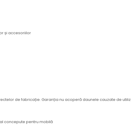
r și accesoriilor
fectelor de fabricație. Garanția nu acoperă daunele cauzate de util
cial concepute pentru mobilă