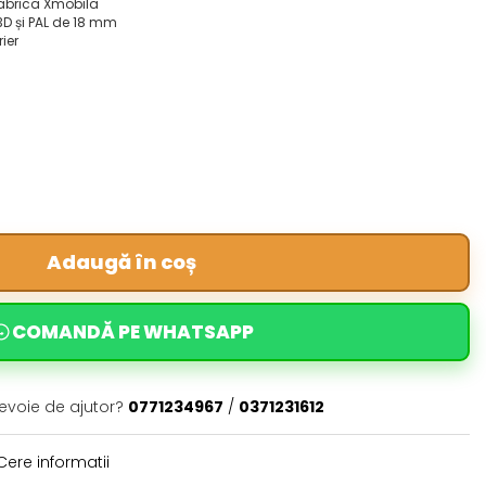
fabrica Xmobila
3D și PAL de 18 mm
rier
Adaugă în coș
COMANDĂ PE WHATSAPP
nevoie de ajutor?
0771234967
/
0371231612
ere informatii