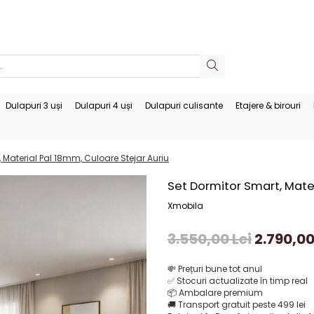
Dulapuri 3 uși
Dulapuri 4 uși
Dulapuri culisante
Etajere & birouri
 Material Pal 18mm, Culoare Stejar Auriu
Set Dormitor Smart, Mater
Xmobila
3.550,00 Lei
2.790,00
💸
Prețuri bune tot anul
✅
Stocuri actualizate în timp real
📦
Ambalare premium
🚚
Transport gratuit peste 499 lei