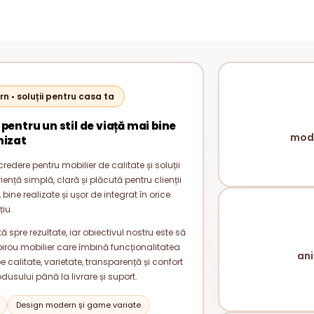
rn • soluții pentru casa ta
 pentru un stil de viață mai bine
mode
nizat
redere pentru mobilier de calitate și soluții
nță simplă, clară și plăcută pentru clienții
bine realizate și ușor de integrat în orice
țiu.
 spre rezultate, iar obiectivul nostru este să
rou mobilier care îmbină funcționalitatea
ani
alitate, varietate, transparență și confort
odusului până la livrare și suport.
Design modern și game variate