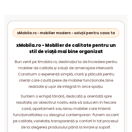
xMobila.ro • mobilier modern • soluții pentru casa ta
xMobila.ro - Mobilier de calitate pentru un
stil de viață mai bine organizat
Bun venit pe Xmobila.ro, destinația ta de încredere pentru
mobilier de calitate și soluții de amenajare interioară.
Construim o experiență simplă, clară și plăcută pentru
clienții care caută piese de mobilier funcționale, bine
realizate și ușor de integrat în orice spațiu.
Suntem o echipă tânără, dedicată și orientată spre
rezultate, iar obiectivul nostru este să aducem în fiecare
casă, apartament sau birou mobilier care îmbină
funcționalitatea cu designul contemporan. Punem accent
pe calitate, varietate, transparență și confort în tot procesul:
de la alegerea produsului până la livrare și suport.