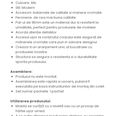
Culoare: Alb
Stil: Modern
Accesorii: balamale de calitate si manere cromate
Feronerie de cea mai buna calitate
Pal-ul de 18mm este un material dur si rezistent la
umiditate, perfect pentru produsele de mobilier
Acorda atenție detaliilor
Accesul ușor la conținutul corpului este asigurat de
mânerele cromate care pun in valoare designul.
Creaza-ti un aranjament unic al bucatraiei cu
produsele noastre .
Structura sa asigura o rezistenta si o durabilitate
sporita produsului.
Asamblare:
Produsul nu este montat.
Asamblarea este rapida si usoara, putand fi
executata pe baza instructiunilor de montaj din colet.
Set numar pachete: 1 pachet.
Utilizarea produsului:
Mobila se curăță cu o lavetă sau cu un prosop de
hârtie ușor umed.
A se evita utilizarea produselor chimice, cu excepția