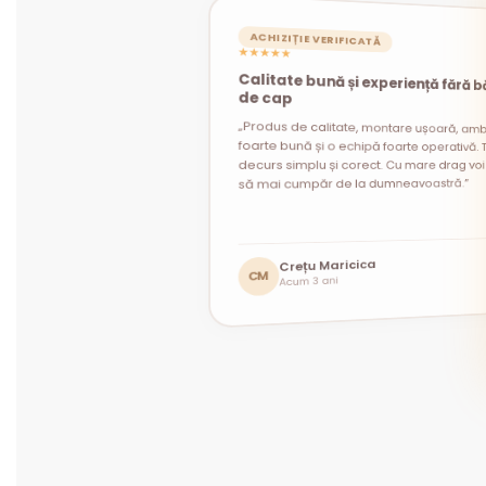
ACHIZIȚIE VERIFICATĂ
★★★★★
Calitate bună și experiență fără b
ACHIZIȚIE VERIFICATĂ
ACHIZIȚIE VERIFICATĂ
★★★★★
★★★★★
de cap
„Produs de calitate, montare ușoară, amb
foarte bună și o echipă foarte operativă. T
decurs simplu și corect. Cu mare drag voi 
să mai cumpăr de la dumneavoastră.”
Andrei Constantin
Mihaela Prodan
Crețu Maricica
MP
AC
Acum 1 lună
Acum 1 lună
CM
Acum 3 ani