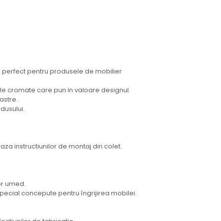
e, perfect pentru produsele de mobilier
ele cromate care pun in valoare designul.
stre .
odusului.
za instructiunilor de montaj din colet.
or umed.
special concepute pentru îngrijirea mobilei.