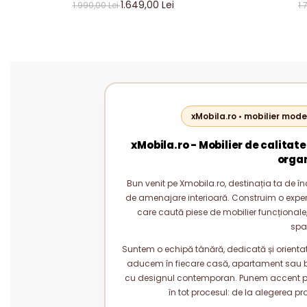
& GRI ANTRACIT – MOBILIER LIVING
& GRI AN
1.649,00 Lei
1.990,00 Lei
1.
MODERN PAL 18 MM
M
xMobila.ro • mobilier mode
xMobila.ro - Mobilier de calitate
orga
Bun venit pe Xmobila.ro, destinația ta de înc
de amenajare interioară. Construim o experie
care caută piese de mobilier funcționale, 
spa
Suntem o echipă tânără, dedicată și orientată
aducem în fiecare casă, apartament sau bi
cu designul contemporan. Punem accent pe c
în tot procesul: de la alegerea pr