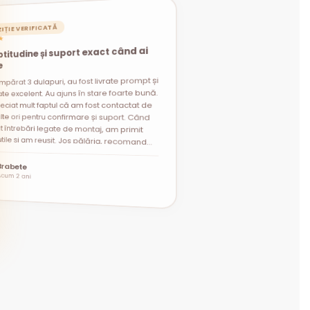
IȚIE VERIFICATĂ
★
titudine și suport exact când ai
e
mpărat 3 dulapuri, au fost livrate prompt și
t întrebări legate de montaj, am primit
i utile și am reușit. Jos pălăria, recomand
te excelent. Au ajuns în stare foarte bună.
eciat mult faptul că am fost contactat de
lte ori pentru confirmare și suport. Când
”
Brabete
Acum 2 ani