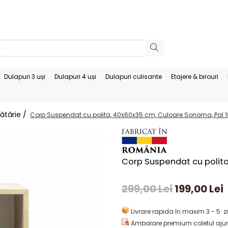
Dulapuri 3 uși
Dulapuri 4 uși
Dulapuri culisante
Etajere & birouri
ătărie /
Corp Suspendat cu polita, 40x60x35 cm, Culoare Sonoma, Pal
Corp Suspendat cu polit
299,00 Lei
199,00 Lei
Livrare rapida în maxim 3 - 5 zi
Ambalare premium coletul ajun