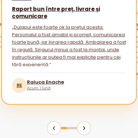
Raport bun între preț, livrare și
ACHIZ
comunicare
★★★★
ătăi
Promp
„Dulapul este foarte ok la prețul acesta.
nevoi
Personalul a fost amabil și prompt, comunicarea
alare
otul a
„Am cu
am avu
sfatur
foarte bună, iar livrarea rapidă. Ambalarea a fost
ambala
reveni
Am apr
în regulă. Singurul minus a fost la montaj, unde
mai mu
instrucțiunile ar putea fi mai explicite pentru cei
fără experiență.”
tuturor!
BR
Raluca Enache
RE
Acum 1 lună