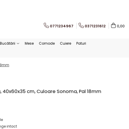
0771234967
0371231612
0,00
Bucătării
Mese
Comode
Cuiere
Paturi
 18mm
a, 40x60x35 cm, Culoare Sonoma, Pal 18mm
le
ge intact