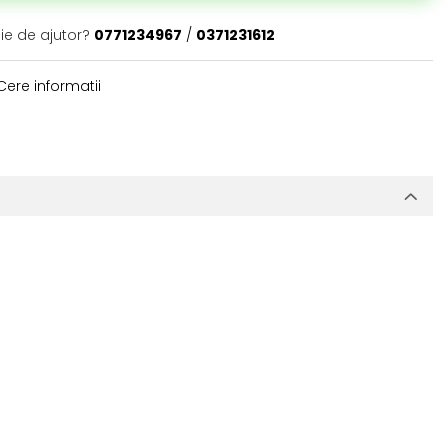
ie de ajutor?
0771234967
/
0371231612
ere informatii