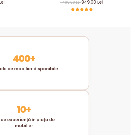
ER LIVING
CM, CULOARE CASMIR INCHIS
Lei
949,00 Lei
1.499,00 Lei
MM
400+
le de mobilier disponibile
10+
 de experiență în piața de
mobilier