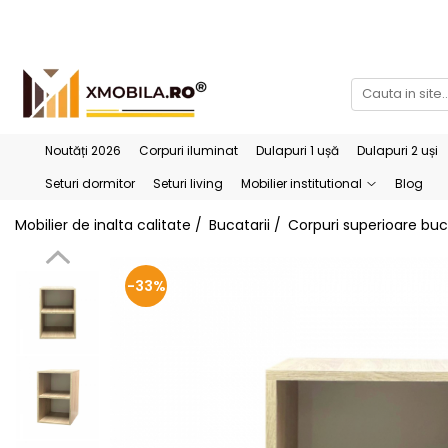
Bucătării
Mobilier institutional
Bucătării Complete
Dulapuri 1 ușă
Corpuri superioare bucătărie
Dulapuri 2 uși
Noutăți 2026
Corpuri iluminat
Dulapuri 1 ușă
Dulapuri 2 uși
Blaturi bucătărie (termo)
Etajere
Seturi dormitor
Seturi living
Mobilier institutional
Blog
Corpuri inferioare bucătărie
Birouri
Mobilier de inalta calitate /
Bucatarii /
Corpuri superioare buc
Accesorii bucătărie
-33%