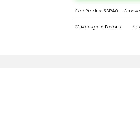
Cod Produs:
SSP40
Ai nevo
Adauga la Favorite
C