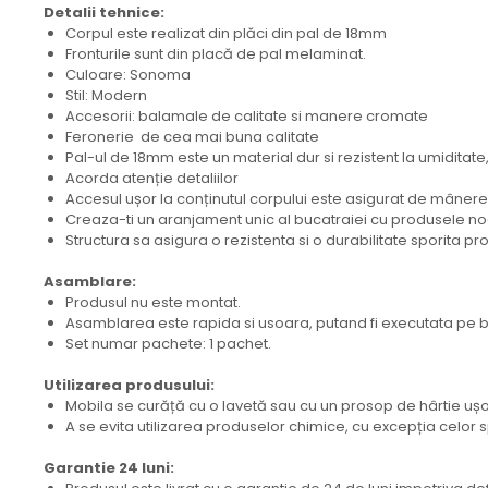
Detalii tehnice:
Corpul este realizat din plăci din pal de 18mm
Fronturile sunt din placă de pal melaminat.
Culoare: Sonoma
Stil: Modern
Accesorii: balamale de calitate si manere cromate
Feronerie de cea mai buna calitate
Pal-ul de 18mm este un material dur si rezistent la umiditat
Acorda atenție detaliilor
Accesul ușor la conținutul corpului este asigurat de mâner
Creaza-ti un aranjament unic al bucatraiei cu produsele noa
Structura sa asigura o rezistenta si o durabilitate sporita pr
Asamblare:
Produsul nu este montat.
Asamblarea este rapida si usoara, putand fi executata pe ba
Set numar pachete: 1 pachet.
Utilizarea produsului:
Mobila se curăță cu o lavetă sau cu un prosop de hârtie uș
A se evita utilizarea produselor chimice, cu excepția celor 
Garantie 24 luni: