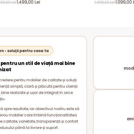
TRACIT – MOBILIER LIVING
& GRI ANTRACIT – MOBILI
1.499,00 Lei
1.099,00 
799,00 Lei
1.499,00 Lei
ODERN PAL 18 MM
MODERN PAL 18 
rn • soluții pentru casa ta
 pentru un stil de viață mai bine
mode
nizat
redere pentru mobilier de calitate și soluții
nță simplă, clară și plăcută pentru clienții
bine realizate și ușor de integrat în orice
țiu.
 spre rezultate, iar obiectivul nostru este să
rou mobilier care îmbină funcționalitatea
ani
alitate, varietate, transparență și confort
odusului până la livrare și suport.