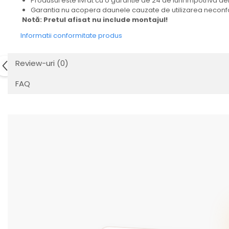
Produsul este livrat cu o garantie de 24 de luni impotriva def
Garantia nu acopera daunele cauzate de utilizarea neconfor
Notă: Pretul afisat nu include montajul!
Informatii conformitate produs
Review-uri
(0)
FAQ