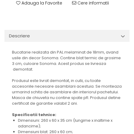
Adauga la Favorite
Cere informatii
Descriere
Bucatarie realizata din PAL melaminat de 18mm, avand
usile din decor Sonoma. Contine blat termic de grosime
3 cm, culoare Sonoma. Acest produs se livreaza
demontat.
Produsul este livrat demontat, in cutii, cu toate
accesoriile necesare asamblarii acestuia. Se monteaza
urmarind schita de asamblare din interiorul pachetului.
Masca de chiuveta nu contine spate pfl. Produsul detine
certificat de garantie valabil 2 ani.
Specificatii tehnice:
Dimensiuni: 260 x 60 x 35 cm (lungime x inaltime x
adancime);
Dimensiuni blat: 260 x 60 cm;