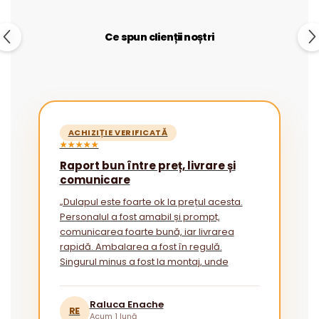
Ce spun clienții noștri
ACHIZIȚIE VERIFICATĂ
★★★★★
Raport bun între preț, livrare și
comunicare
„Dulapul este foarte ok la prețul acesta.
Personalul a fost amabil și prompt,
comunicarea foarte bună, iar livrarea
rapidă. Ambalarea a fost în regulă.
Singurul minus a fost la montaj, unde
instrucțiunile ar putea fi mai explicite
pentru cei fără experiență.”
Raluca Enache
RE
Acum 1 lună