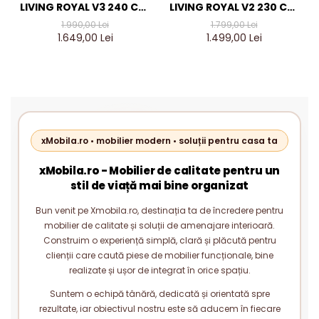
LIVING ROYAL V3 240 CM,
LIVING ROYAL V2 230 CM,
STEJAR AURIU & GRI
STEJAR AURIU & GRI
1.990,00 Lei
1.799,00 Lei
ANTRACIT – MOBILIER
ANTRACIT – MOBILIER
1.649,00 Lei
1.499,00 Lei
LIVING MODERN PAL 18 MM
LIVING MODERN PAL 18 MM
xMobila.ro • mobilier modern • soluții pentru casa ta
xMobila.ro - Mobilier de calitate pentru un
stil de viață mai bine organizat
Bun venit pe Xmobila.ro, destinația ta de încredere pentru
mobilier de calitate și soluții de amenajare interioară.
Construim o experiență simplă, clară și plăcută pentru
clienții care caută piese de mobilier funcționale, bine
realizate și ușor de integrat în orice spațiu.
Suntem o echipă tânără, dedicată și orientată spre
rezultate, iar obiectivul nostru este să aducem în fiecare