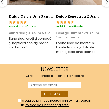
Dulap Oslo 2 Uși 90 cm, Cashmere cu Stejar Auriu – 200x90x50 cm
Dulap Zeneva cu 2 Usi, Culoare Sonoma Trufă cu Wenge Magia
Achizitie verificata
Achizitie verificata
Achi
Alina Neagu,
Acum 5 zile
George Dumbravă,
Acum
Ba
1 saptamana
sa
Buna ziua. Aveți și comodă
și noptiera același model
Foarte usor de montat si
Liv
cu dulapul?
Foarte frumos ,schita de
uso
montaj este bine definita si
pare destul de bine
inchegat.
NEWSLETTER
Nu rata ofertele si promotiile noastre
Vreau să primesc noutati prin e-mail. Detalii
în
Politica de Confidențialitate
.