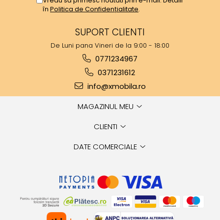
Vreau să primesc noutati prin e-mail. Detalii
în
Politica de Confidențialitate
.
SUPORT CLIENTI
De Luni pana Vineri de la 9:00 - 18:00
0771234967
0371231612
info@xmobila.ro
MAGAZINUL MEU
CLIENTI
DATE COMERCIALE