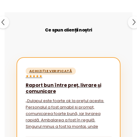
Ce spun clienții noștri
ACHIZIȚIE VERIFICATĂ
★★★★★
Raport bun între preț, livrare și
comunicare
„Dulapul este foarte ok la prețul acesta.
Personalul a fost amabil și prompt,
comunicarea foarte bună, iar livrarea
rapidă. Ambalarea a fost în regulă.
Singurul minus a fost la montaj, unde
instrucțiunile ar putea fi mai explicite