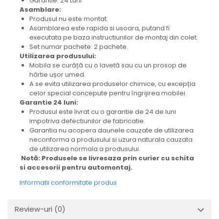
Garantie: 24 Luni
Asamblare:
Produsul nu este montat.
Asamblarea este rapida si usoara, putand fi
executata pe baza instructiunilor de montaj din colet.
Set numar pachete: 2 pachete.
Utilizarea produsului:
Mobila se curăță cu o lavetă sau cu un prosop de
hârtie ușor umed.
A se evita utilizarea produselor chimice, cu excepția
celor special concepute pentru îngrijirea mobilei.
Garantie 24 luni:
Produsul este livrat cu o garantie de 24 de luni
impotriva defectiunilor de fabricatie.
Garantia nu acopera daunele cauzate de utilizarea
neconforma a produsului si uzura naturala cauzata
de utilizarea normala a produsului.
Notă: Produsele se livresaza prin curier cu schita
si accesorii pentru automontaj.
Informatii conformitate produs
Review-uri
(0)