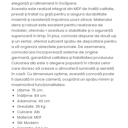
eleganță și rafinament în încăpere.
Aceasta este realizat integral din MDF de înaltă calitate,
presat și tratat cu grijă pentru a asigura durabilitate
maximă și rezistență împotriva uzurii zilnice. Materialul
dens și robust este excelent pentru realizarea de
mobilier, oferindu-i acestuia o stabilitate și o siguranță
superioară în timp. În plus, comoda dispune de două uși
și un sertar, oferind suficient spațiu de depozitare pentru
a vă organiza obiectele personale. De asemenea,
comoda Lisa încorporează sisteme de origine
germană, garantând calitatea și fiabilitatea produsului.
Culoarea alb este o alegere populară în rândul celor
care doresc să creeze o atmosferă luminată și aerisită
în casă. Cu dimensiuni optime, această comodă poate
fi așezată în orice cameră, ocupând un spațiu minim și
maximizând funcționalitatea.
Lățime: 75 cm
Înălțime: 84 cm
Adancime: 40 cm
Greutate: 35 kg
Culoare: Alb
Material: MDF
Stil: Modern