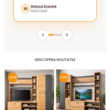
pentru cei fără experiență.”
Raluca Enache
RE
Acum 1 lună
DESCOPERA NOUTATILE
-17%
-17%