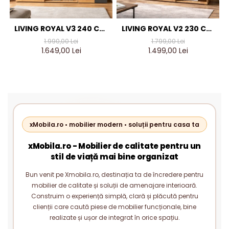
LIVING ROYAL V3 240 CM,
LIVING ROYAL V2 230 CM,
STEJAR AURIU & GRI
STEJAR AURIU & GRI
1.990,00 Lei
1.799,00 Lei
ANTRACIT – MOBILIER
ANTRACIT – MOBILIER
1.649,00 Lei
1.499,00 Lei
LIVING MODERN PAL 18 MM
LIVING MODERN PAL 18 MM
xMobila.ro • mobilier modern • soluții pentru casa ta
xMobila.ro - Mobilier de calitate pentru un
stil de viață mai bine organizat
Bun venit pe Xmobila.ro, destinația ta de încredere pentru
mobilier de calitate și soluții de amenajare interioară.
Construim o experiență simplă, clară și plăcută pentru
clienții care caută piese de mobilier funcționale, bine
realizate și ușor de integrat în orice spațiu.