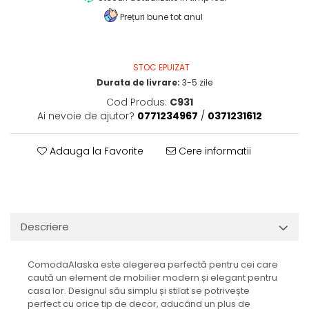
Prețuri bune tot anul
STOC EPUIZAT
Durata de livrare:
3-5 zile
Cod Produs:
C931
Ai nevoie de ajutor?
0771234967
/
0371231612
Adauga la Favorite
Cere informatii
Descriere
ComodaAlaska este alegerea perfectă pentru cei care
caută un element de mobilier modern și elegant pentru
casa lor. Designul său simplu și stilat se potrivește
perfect cu orice tip de decor, aducând un plus de