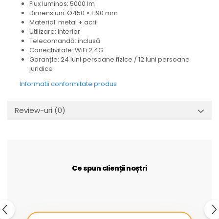
Flux luminos: 5000 lm
Dimensiuni: Ø450 × H90 mm
Material: metal + acril
Utilizare: interior
Telecomandă: inclusă
Conectivitate: WiFi 2.4G
Garanție: 24 luni persoane fizice / 12 luni persoane
juridice
Informatii conformitate produs
Review-uri
(0)
Ce spun clienții noștri