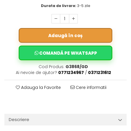
Durata de livrare:
3-5 zile
Adaugă în coș
COMANDĂ PE WHATSAPP
Cod Produs:
G3868/GD
Ai nevoie de ajutor?
0771234967
/
0371231612
Adauga la Favorite
Cere informatii
Descriere