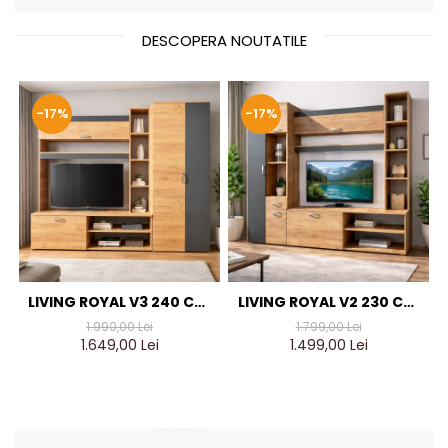
DESCOPERA NOUTATILE
-17%
-17%
LIVING ROYAL V3 240 CM,
LIVING ROYAL V2 230 CM,
STEJAR AURIU & GRI
STEJAR AURIU & GRI
1.990,00 Lei
1.799,00 Lei
ANTRACIT – MOBILIER
ANTRACIT – MOBILIER
1.649,00 Lei
1.499,00 Lei
LIVING MODERN PAL 18 MM
LIVING MODERN PAL 18 MM