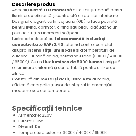
Descriere produs
Această
lustră LED modernă
este soluția ideală pentru
iluminarea eficientă și controlată a spațiilor interioare.
Designul elegant, cu finisaj auriu (GD), o face potrivită
pentru living, dormitor, dining sau birou, adăugând un
plus de stil și rafinament încăperii.
Lustra este dotată cu
telecomandă inclusă și
conectivitate WiFi 2.4G
, oferind control complet
asupra
intensității luminoase
și a temperaturii de
culoare – lumină caldă, neutră sau rece (3000K / 4000K
/ 6500K). Cu un
flux luminos de 5000 lumeni
, asigură
o iluminare uniformă și confortabilă pentru utilizarea
zilnică.
Construită din
metal și acril
, lustra este durabilă,
eficientă energetic și ușor de integrat în amenajări
moderne sau contemporane.
Specificații tehnice
Alimentare: 220V
Putere: 108W
Dimabil: Da
Temperatură culoare: 3000K / 4000K / 6500K