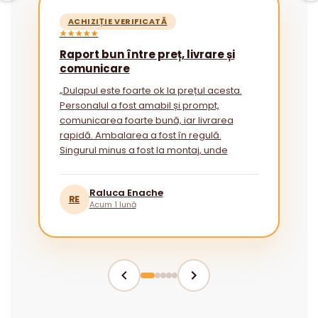
ACHIZIȚIE VERIFICATĂ
★★★★★
Raport bun între preț, livrare și
comunicare
„Dulapul este foarte ok la prețul acesta.
Personalul a fost amabil și prompt,
comunicarea foarte bună, iar livrarea
rapidă. Ambalarea a fost în regulă.
Singurul minus a fost la montaj, unde
instrucțiunile ar putea fi mai explicite
pentru cei fără experiență.”
Raluca Enache
RE
Acum 1 lună