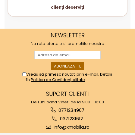
clienți deserviți
NEWSLETTER
Nu rata ofertele si promotiile noastre
Vreau să primesc noutati prin e-mail. Detalii
în
Politica de Confidențialitate
.
SUPORT CLIENTI
De Luni pana Vineri de la 9:00 - 18:00
0771234967
0371231612
info@xmobila.ro