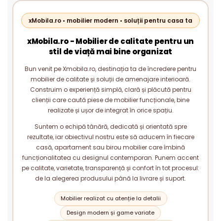
xMobila.ro • mobilier modern • soluții pentru casa ta
xMobila.ro - Mobilier de calitate pentru un
stil de viață mai bine organizat
Bun venit pe Xmobila.ro, destinația ta de încredere pentru
mobilier de calitate și soluții de amenajare interioară.
Construim o experiență simplă, clară și plăcută pentru
clienții care caută piese de mobilier funcționale, bine
realizate și ușor de integrat în orice spațiu.
Suntem o echipă tânără, dedicată și orientată spre
rezultate, iar obiectivul nostru este să aducem în fiecare
casă, apartament sau birou mobilier care îmbină
funcționalitatea cu designul contemporan. Punem accent
pe calitate, varietate, transparență și confort în tot procesul:
de la alegerea produsului până la livrare și suport.
Mobilier realizat cu atenție la detalii
Design modern și game variate