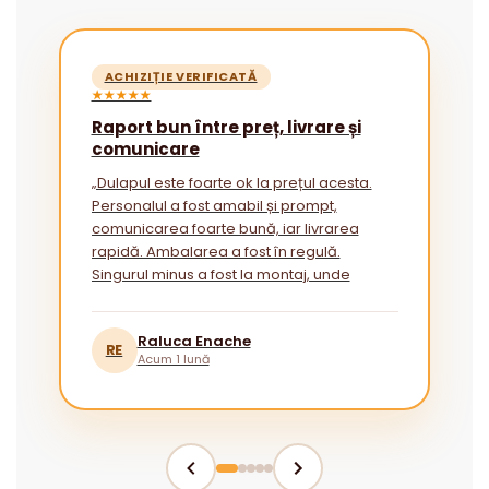
ACHIZIȚIE VERIFICATĂ
★★★★★
Raport bun între preț, livrare și
comunicare
„Dulapul este foarte ok la prețul acesta.
Personalul a fost amabil și prompt,
comunicarea foarte bună, iar livrarea
rapidă. Ambalarea a fost în regulă.
Singurul minus a fost la montaj, unde
instrucțiunile ar putea fi mai explicite
pentru cei fără experiență.”
Raluca Enache
RE
Acum 1 lună