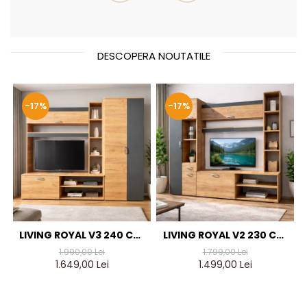
DESCOPERA NOUTATILE
-17%
-17%
LIVING ROYAL V3 240 CM,
LIVING ROYAL V2 230 CM,
STEJAR AURIU & GRI
STEJAR AURIU & GRI
1.990,00 Lei
1.799,00 Lei
ANTRACIT – MOBILIER
ANTRACIT – MOBILIER
1.649,00 Lei
1.499,00 Lei
LIVING MODERN PAL 18 MM
LIVING MODERN PAL 18 MM