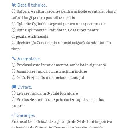
🛠️ Detalii tehnice:
⚪ Rafturi: 4 rafturi ascunse pentru articole esențiale, plus 2
rafturi largi pentru pantofi dedesubt
⚪ Oglindă: Oglindă integrată pentru un aspect practic
⚪ Raft suplimentar: Raft deschis deasupra pentru
depozitare adițională
⚪ Rezistență: Construcția robustă asigură durabilitate în
timp
🔧 Asamblare:
⚪ Produsul este livrat demontat, ambalat în siguranță
⚪ Asamblare rapidă cu instrucțiuni incluse
⚪ Notă: Prețul afișat nu include montajul
🚚 Livrare:
⚪ Livrare rapidă în 3-5 zile lucrătoare
⚪ Produsele sunt livrate prin curier rapid sau cu flota
proprie
✅ Garanție:
Produsul beneficiază de o garanție de 24 de luni împotriva
defectelor de fabricație. Garanția nu acoperă daunele