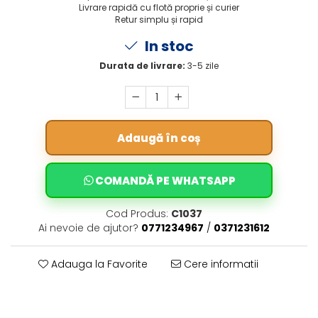
Livrare rapidă cu flotă proprie și curier
Retur simplu și rapid
In stoc
Durata de livrare:
3-5 zile
Adaugă în coș
COMANDĂ PE WHATSAPP
Cod Produs:
C1037
Ai nevoie de ajutor?
0771234967
/
0371231612
Adauga la Favorite
Cere informatii