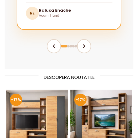
pentru cei fără experiență.”
Raluca Enache
RE
Acum 1 lună
DESCOPERA NOUTATILE
-17%
-17%