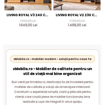
LIVING ROYAL V3 240 CM,
LIVING ROYAL V2 230 CM,
STEJAR AURIU & GRI
STEJAR AURIU & GRI
1.990,00 Lei
1.799,00 Lei
ANTRACIT – MOBILIER
ANTRACIT – MOBILIER
1.649,00 Lei
1.499,00 Lei
LIVING MODERN PAL 18 MM
LIVING MODERN PAL 18 MM
xMobila.ro • mobilier modern • soluții pentru casa ta
xMobila.ro - Mobilier de calitate pentru un
stil de viață mai bine organizat
Bun venit pe Xmobila.ro, destinația ta de încredere pentru
mobilier de calitate și soluții de amenajare interioară.
Construim o experiență simplă, clară și plăcută pentru
clienții care caută piese de mobilier funcționale, bine
realizate și ușor de integrat în orice spațiu.