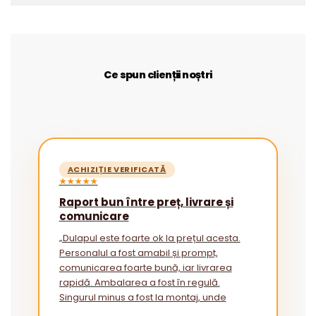
Ce spun clienții noștri
ACHIZIȚIE VERIFICATĂ
★★★★★
Raport bun între preț, livrare și
comunicare
„Dulapul este foarte ok la prețul acesta.
Personalul a fost amabil și prompt,
comunicarea foarte bună, iar livrarea
rapidă. Ambalarea a fost în regulă.
Singurul minus a fost la montaj, unde
instrucțiunile ar putea fi mai explicite