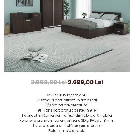
3.550,00 Lei
2.699,00 Lei
💸
Prețuri bune tot anul
✅
Stocuri actualizate în timp real
📦
Ambalare premium
🚚
Transport gratuit peste 499 lei
Fabricat în România – direct din fabrica Xmobila
Feronerie premium cu amortizare 3D și PAL de 18 mm
Livrare rapidă cu flotă proprie și curier
Retur simplu și rapid