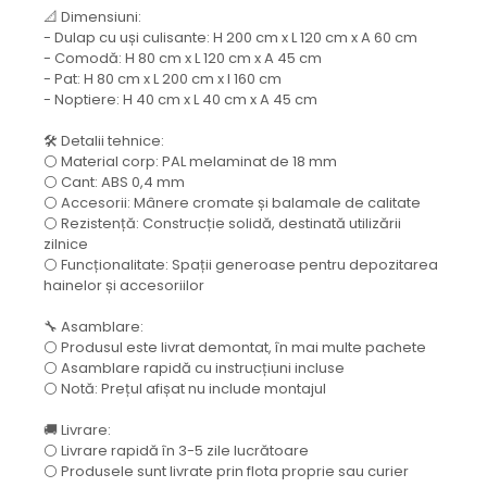
📐 Dimensiuni:
- Dulap cu uși culisante: H 200 cm x L 120 cm x A 60 cm
- Comodă: H 80 cm x L 120 cm x A 45 cm
- Pat: H 80 cm x L 200 cm x l 160 cm
- Noptiere: H 40 cm x L 40 cm x A 45 cm
🛠️ Detalii tehnice:
⚪ Material corp: PAL melaminat de 18 mm
⚪ Cant: ABS 0,4 mm
⚪ Accesorii: Mânere cromate și balamale de calitate
⚪ Rezistență: Construcție solidă, destinată utilizării
zilnice
⚪ Funcționalitate: Spații generoase pentru depozitarea
hainelor și accesoriilor
🔧 Asamblare:
⚪ Produsul este livrat demontat, în mai multe pachete
⚪ Asamblare rapidă cu instrucțiuni incluse
⚪ Notă: Prețul afișat nu include montajul
🚚 Livrare:
⚪ Livrare rapidă în 3-5 zile lucrătoare
⚪ Produsele sunt livrate prin flota proprie sau curier