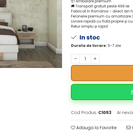
📦
Ambalare premium
🚚
Transport gratuit peste 499 lei
Fabricat în România – direct din 
Feronerie premium cu amortizare 
Livrare rapidă cu flotă proprie și cu
Retur simplu și rapid
In stoc
Durata de livrare:
5-7 zile
Cod Produs:
C1053
Ai nevo
Adauga la Favorite
C