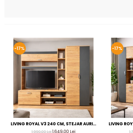
-17%
-17%
LIVING ROYAL V3 240 CM, STEJAR AURIU
LIVING ROY
& GRI ANTRACIT – MOBILIER LIVING
& GRI AN
1.649,00 Lei
1.990,00 Lei
1.