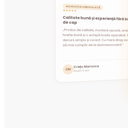
ACHIZIȚIE VERIFICATĂ
★★★★★
Calitate bună și experiență fără b
ACHIZIȚIE VERIFICATĂ
ACHIZIȚIE VERIFICATĂ
★★★★★
★★★★★
de cap
„Produs de calitate, montare ușoară, amb
foarte bună și o echipă foarte operativă. T
decurs simplu și corect. Cu mare drag voi 
să mai cumpăr de la dumneavoastră.”
Andrei Constantin
Mihaela Prodan
Crețu Maricica
MP
AC
Acum 1 lună
Acum 1 lună
CM
Acum 3 ani