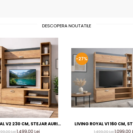
DESCOPERA NOUTATILE
-27%
AL V2 230 CM, STEJAR AURIU
LIVING ROYAL V1 160 CM, S
TRACIT – MOBILIER LIVING
& GRI ANTRACIT – MOBILI
1.499,00 Lei
1.099,00 
799,00 Lei
1.499,00 Lei