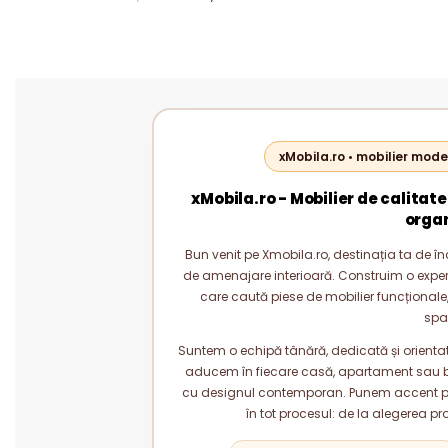
MODERN PAL 18 MM
M
xMobila.ro • mobilier mode
xMobila.ro - Mobilier de calitate
orga
Bun venit pe Xmobila.ro, destinația ta de înc
de amenajare interioară. Construim o experie
care caută piese de mobilier funcționale, 
spa
Suntem o echipă tânără, dedicată și orientată
aducem în fiecare casă, apartament sau bi
cu designul contemporan. Punem accent pe c
în tot procesul: de la alegerea pr