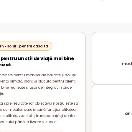
ODERN PAL 18 MM
MODERN PAL 18 
rn • soluții pentru casa ta
 pentru un stil de viață mai bine
mode
nizat
redere pentru mobilier de calitate și soluții
nță simplă, clară și plăcută pentru clienții
bine realizate și ușor de integrat în orice
țiu.
 spre rezultate, iar obiectivul nostru este să
rou mobilier care îmbină funcționalitatea
ani
alitate, varietate, transparență și confort
odusului până la livrare și suport.