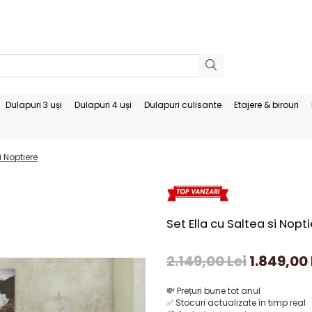
Dulapuri 3 uși
Dulapuri 4 uși
Dulapuri culisante
Etajere & birouri
i Noptiere
Set Ella cu Saltea si Nopt
2.149,00 Lei
1.849,00 
💸
Prețuri bune tot anul
✅
Stocuri actualizate în timp real