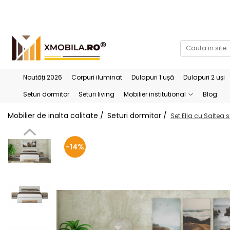
Bucătării
Mobilier institutional
Bucătării Complete
Dulapuri 1 ușă
Corpuri superioare bucătărie
Dulapuri 2 uși
Noutăți 2026
Corpuri iluminat
Dulapuri 1 ușă
Dulapuri 2 uși
Blaturi bucătărie (termo)
Etajere
Seturi dormitor
Seturi living
Mobilier institutional
Blog
Corpuri inferioare bucătărie
Birouri
Mobilier de inalta calitate /
Seturi dormitor /
Set Ella cu Saltea s
Accesorii bucătărie
-14%