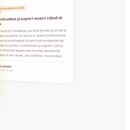
IȚIE VERIFICATĂ
★
titudine și suport exact când ai
e
mpărat 3 dulapuri, au fost livrate prompt și
t întrebări legate de montaj, am primit
i utile și am reușit. Jos pălăria, recomand
te excelent. Au ajuns în stare foarte bună.
eciat mult faptul că am fost contactat de
lte ori pentru confirmare și suport. Când
”
Brabete
Acum 2 ani