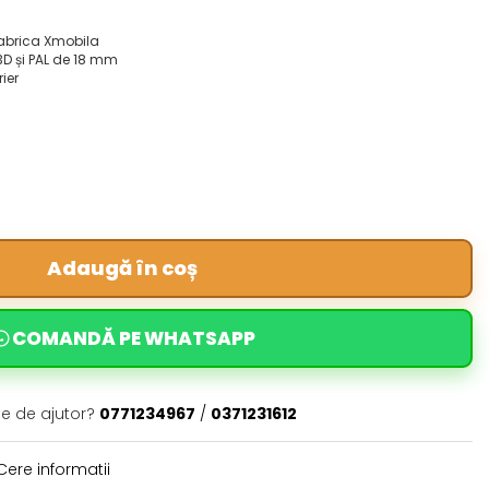
fabrica Xmobila
3D și PAL de 18 mm
rier
Adaugă în coș
COMANDĂ PE WHATSAPP
ie de ajutor?
0771234967
/
0371231612
ere informatii