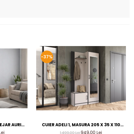
-37%
TEJAR AURIU
CUIER ADELI 1, MASURA 205 X 35 X 110
ER LIVING
CM, CULOARE CASMIR INCHIS
Lei
949,00 Lei
1.499,00 Lei