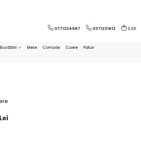
0771234967
0371231612
0,00
Bucătării
Mese
Comode
Cuiere
Paturi
iere
Lei