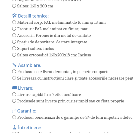
⚪ Saltea: 160 x 200 cm
🛠️ Detalii tehnice:
⚪ Material corp: PAL melaminat de 16 mm și 18 mm
⚪ Fronturi: PAL melaminat cu finisaj mat
⚪ Accesorii: Feronerie din metal de calitate
⚪ Spațiu de depozitare: Sertare integrate
⚪ Suport saltea: Inclus
⚪ Saltea ortopedică 160x200x18 cm: Inclusa
🔧 Asamblare:
⚪ Produsul este livrat demontat, în pachete compacte
⚪ Se livrează cu instrucțiuni clare și toate accesoriile necesare pe
🚚 Livrare:
⚪ Livrare rapidă în 5-7 zile lucrătoare
⚪ Produsele sunt livrate prin curier rapid sau cu flota proprie
✅ Garanție:
⚪ Produsul beneficiază de o garanție de 24 de luni împotriva defect
🧹 Întreținere: