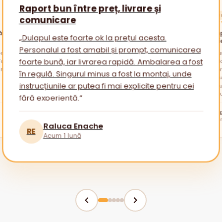
Raport bun între preț, livrare și
ACHIZ
comunicare
★★★★
ătăi
Promp
„Dulapul este foarte ok la prețul acesta.
nevoi
Personalul a fost amabil și prompt, comunicarea
alare
otul a
„Am cu
am avu
sfatur
foarte bună, iar livrarea rapidă. Ambalarea a fost
ambala
reveni
Am apr
în regulă. Singurul minus a fost la montaj, unde
mai mu
instrucțiunile ar putea fi mai explicite pentru cei
fără experiență.”
tuturor!
BR
Raluca Enache
RE
Acum 1 lună