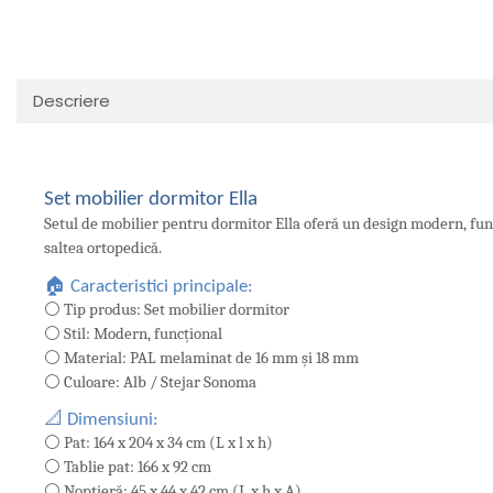
Descriere
Set mobilier dormitor Ella
Setul de mobilier pentru dormitor Ella oferă un design modern, funcți
saltea ortopedică.
🏠 Caracteristici principale:
⚪ Tip produs: Set mobilier dormitor
⚪ Stil: Modern, funcțional
⚪ Material: PAL melaminat de 16 mm și 18 mm
⚪ Culoare: Alb / Stejar Sonoma
📐 Dimensiuni:
⚪ Pat: 164 x 204 x 34 cm (L x l x h)
⚪ Tablie pat: 166 x 92 cm
⚪ Noptieră: 45 x 44 x 42 cm (L x h x A)