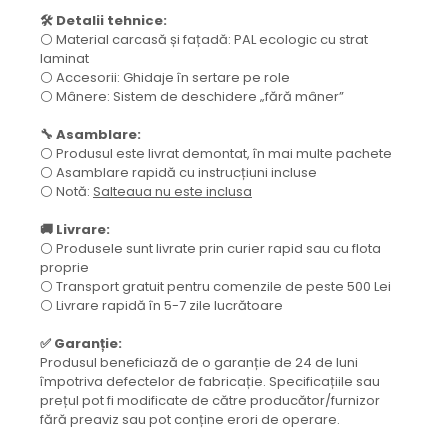
🛠️ Detalii tehnice:
⚪ Material carcasă și fațadă: PAL ecologic cu strat
laminat
⚪ Accesorii: Ghidaje în sertare pe role
⚪ Mânere: Sistem de deschidere „fără mâner”
🔧 Asamblare:
⚪ Produsul este livrat demontat, în mai multe pachete
⚪ Asamblare rapidă cu instrucțiuni incluse
⚪ Notă:
Salteaua nu este inclusa
🚚 Livrare:
⚪ Produsele sunt livrate prin curier rapid sau cu flota
proprie
⚪ Transport gratuit pentru comenzile de peste 500 Lei
⚪ Livrare rapidă în 5-7 zile lucrătoare
✅ Garanție:
Produsul beneficiază de o garanție de 24 de luni
împotriva defectelor de fabricație. Specificațiile sau
prețul pot fi modificate de către producător/furnizor
fără preaviz sau pot conține erori de operare.