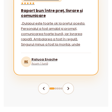
★★★★★
Raport bun între preț, livrare și
comunicare
„Dulapul este foarte ok la prețul acesta.
Personalul a fost amabil și prompt,
comunicarea foarte bună, iar livrarea
rapidă. Ambalarea a fost în regulă.
Singurul minus a fost la montaj, unde
instrucțiunile ar putea fi mai explicite
pentru cei fără experiență.”
Raluca Enache
RE
Acum 1 lună