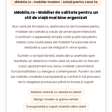
xMobila.ro • mobilier modern • soluții pentru casa ta
xMobila.ro - Mobilier de calitate pentru un
stil de viață mai bine organizat
Bun venit pe Xmobila.ro, destinația ta de încredere pentru
mobilier de calitate și soluții de amenajare interioară.
Construim o experiență simplă, clară și plăcută pentru
clienții care caută piese de mobilier funcționale, bine
realizate și ușor de integrat în orice spațiu.
Suntem o echipă tânără, dedicată și orientată spre
rezultate, iar obiectivul nostru este să aducem în fiecare
casă, apartament sau birou mobilier care îmbină
funcționalitatea cu designul contemporan. Punem accent
pe calitate, varietate, transparență și confort în tot procesul:
de la alegerea produsului până la livrare și suport.
Mobilier realizat cu atenție la detalii
Design modern și game variate
Transparență și suport orientat către client