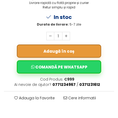
Livrare rapidă cu flotă proprie și curier
Retur simplu și rapid
In stoc
Durata de livrare:
5-7 zile
Adaugă în coș
COMANDĂ PE WHATSAPP
Cod Produs:
C999
Ai nevoie de ajutor?
0771234967
/
0371231612
Adauga la Favorite
Cere informatii