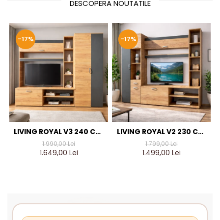
DESCOPERA NOUTATILE
-17%
-17%
LIVING ROYAL V3 240 CM,
LIVING ROYAL V2 230 CM,
STEJAR AURIU & GRI
STEJAR AURIU & GRI
1.990,00 Lei
1.799,00 Lei
ANTRACIT – MOBILIER
ANTRACIT – MOBILIER
1.649,00 Lei
1.499,00 Lei
LIVING MODERN PAL 18 MM
LIVING MODERN PAL 18 MM