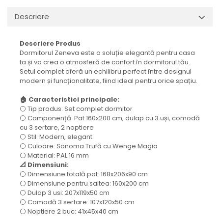
Descriere
Descriere Produs
Dormitorul Zeneva este o soluție elegantă pentru casa
ta și va crea o atmosferă de confort în dormitorul tău.
Setul complet oferă un echilibru perfect între designul
modern și funcționalitate, fiind ideal pentru orice spațiu.
🏠 Caracteristici principale:
⚪ Tip produs: Set complet dormitor
⚪ Componență: Pat 160x200 cm, dulap cu 3 uși, comodă
cu 3 sertare, 2 noptiere
⚪ Stil: Modern, elegant
⚪ Culoare: Sonoma Trufă cu Wenge Magia
⚪ Material: PAL 16 mm
📐 Dimensiuni:
⚪ Dimensiune totală pat: 168x206x90 cm
⚪ Dimensiune pentru saltea: 160x200 cm
⚪ Dulap 3 usi: 207x119x50 cm
⚪ Comodă 3 sertare: 107x120x50 cm
⚪ Noptiere 2 buc: 41x45x40 cm