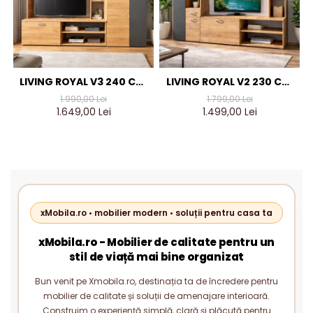
LIVING ROYAL V3 240 CM,
LIVING ROYAL V2 230 CM,
STEJAR AURIU & GRI
STEJAR AURIU & GRI
1.990,00 Lei
1.799,00 Lei
ANTRACIT – MOBILIER
ANTRACIT – MOBILIER
1.649,00 Lei
1.499,00 Lei
LIVING MODERN PAL 18 MM
LIVING MODERN PAL 18 MM
xMobila.ro • mobilier modern • soluții pentru casa ta
xMobila.ro - Mobilier de calitate pentru un
stil de viață mai bine organizat
Bun venit pe Xmobila.ro, destinația ta de încredere pentru
mobilier de calitate și soluții de amenajare interioară.
Construim o experiență simplă, clară și plăcută pentru