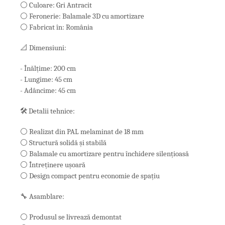
⚪ Culoare: Gri Antracit
⚪ Feronerie: Balamale 3D cu amortizare
⚪ Fabricat în: România
📐 Dimensiuni:
- Înălțime: 200 cm
- Lungime: 45 cm
- Adâncime: 45 cm
🛠️ Detalii tehnice:
⚪ Realizat din PAL melaminat de 18 mm
⚪ Structură solidă și stabilă
⚪ Balamale cu amortizare pentru închidere silențioasă
⚪ Întreținere ușoară
⚪ Design compact pentru economie de spațiu
🔧 Asamblare:
⚪ Produsul se livrează demontat