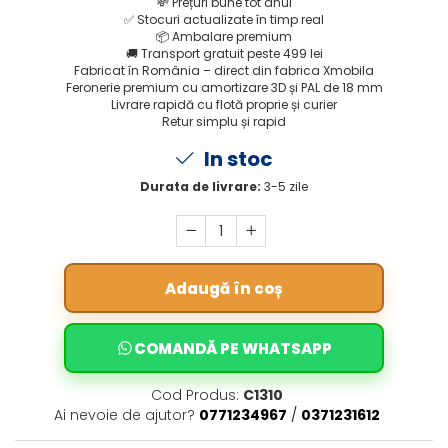
💸
Prețuri bune tot anul
✅
Stocuri actualizate în timp real
📦
Ambalare premium
🚚
Transport gratuit peste 499 lei
Fabricat în România – direct din fabrica Xmobila
Feronerie premium cu amortizare 3D și PAL de 18 mm
Livrare rapidă cu flotă proprie și curier
Retur simplu și rapid
In stoc
Durata de livrare:
3-5 zile
Adaugă în coș
COMANDĂ PE WHATSAPP
Cod Produs:
C1310
Ai nevoie de ajutor?
0771234967
/
0371231612