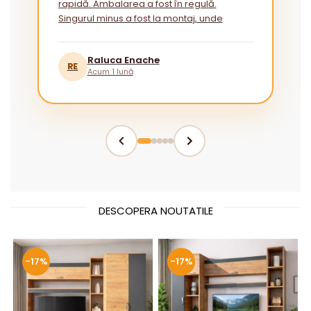
rapidă. Ambalarea a fost în regulă.
Singurul minus a fost la montaj, unde
instrucțiunile ar putea fi mai explicite
pentru cei fără experiență.”
Raluca Enache
RE
Acum 1 lună
DESCOPERA NOUTATILE
-17%
-17%