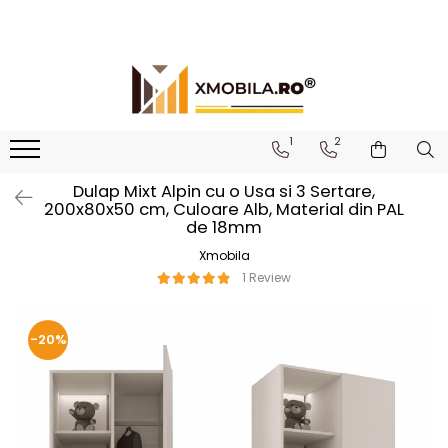
Bucătării
Mobilier institutional
Bucătării Complete
Dulapuri 1 ușă
Corpuri superioare bucătărie
Dulapuri 2 uși
1
2
Blaturi bucătărie (termo)
Etajere
Dulap Mixt Alpin cu o Usa si 3 Sertare,
Corpuri inferioare bucătărie
Birouri
200x80x50 cm, Culoare Alb, Material din PAL
de 18mm
Accesorii bucătărie
Xmobila
1 Review
-20%