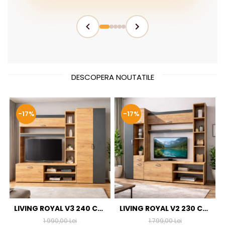
DESCOPERA NOUTATILE
-17%
-17%
LIVING ROYAL V3 240 CM,
LIVING ROYAL V2 230 CM,
STEJAR AURIU & GRI
STEJAR AURIU & GRI
1.990,00 Lei
1.799,00 Lei