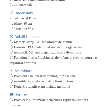
⚪ Culoare: Alb
📐 Dimensiuni:
- Înălțime: 200 cm
- Lățime: 80 cm
- Adâncime: 50 cm
🛠️ Detalii tehnice:
⚪ Material corp: PAL melaminat de 18 mm
⚪ Fronturi: PAL melaminat rezistent la zgârieturi
⚪ Accesorii: Mânere elegante, glisiere de calitate
⚪ Funcționalitate: Combinație de rafturi și sertare pentru o
organizare optimă
🔧 Asamblare:
⚪ Produsul este livrat demontat, în 2 pachete
⚪ Asamblare rapidă cu instrucțiuni incluse
⚪ Notă: Prețul afișat nu include montajul
🚚 Livrare:
⚪ Produsele sunt livrate prin curier rapid sau cu flota
proprie