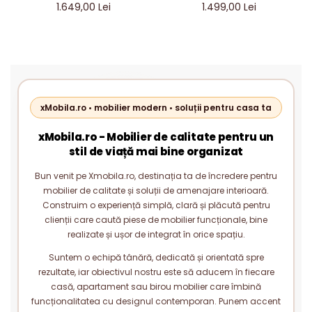
ANTRACIT – MOBILIER
ANTRACIT – MOBILIER
1.649,00 Lei
1.499,00 Lei
LIVING MODERN PAL 18 MM
LIVING MODERN PAL 18 MM
xMobila.ro • mobilier modern • soluții pentru casa ta
xMobila.ro - Mobilier de calitate pentru un
stil de viață mai bine organizat
Bun venit pe Xmobila.ro, destinația ta de încredere pentru
mobilier de calitate și soluții de amenajare interioară.
Construim o experiență simplă, clară și plăcută pentru
clienții care caută piese de mobilier funcționale, bine
realizate și ușor de integrat în orice spațiu.
Suntem o echipă tânără, dedicată și orientată spre
rezultate, iar obiectivul nostru este să aducem în fiecare
casă, apartament sau birou mobilier care îmbină
funcționalitatea cu designul contemporan. Punem accent