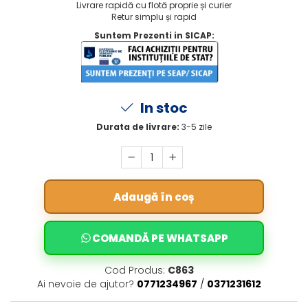
Livrare rapidă cu flotă proprie și curier
Retur simplu și rapid
Suntem Prezenti in SICAP:
In stoc
Durata de livrare:
3-5 zile
Adaugă în coș
COMANDĂ PE WHATSAPP
Cod Produs:
C863
Ai nevoie de ajutor?
0771234967
/
0371231612