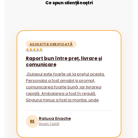
Ce spun clienții noștri
ACHIZIȚIE VERIFICATĂ
★★★★★
Raport bun între preț, livrare și
comunicare
„Dulapul este foarte ok la prețul acesta.
Personalul a fost amabil și prompt,
comunicarea foarte bună, iar livrarea
rapidă. Ambalarea a fost în regulă.
Singurul minus a fost la montaj, unde
instrucțiunile ar putea fi mai explicite
pentru cei fără experiență.”
Raluca Enache
RE
Acum 1 lună