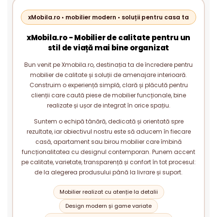
xMobila.ro • mobilier modern • soluții pentru casa ta
xMobila.ro - Mobilier de calitate pentru un
stil de viață mai bine organizat
Bun venit pe Xmobila.ro, destinația ta de încredere pentru
mobilier de calitate și soluții de amenajare interioară.
Construim o experiență simplă, clară și plăcută pentru
clienții care caută piese de mobilier funcționale, bine
realizate și ușor de integrat în orice spațiu.
Suntem o echipă tânără, dedicată și orientată spre
rezultate, iar obiectivul nostru este să aducem în fiecare
casă, apartament sau birou mobilier care îmbină
funcționalitatea cu designul contemporan. Punem accent
pe calitate, varietate, transparență și confort în tot procesul:
de la alegerea produsului până la livrare și suport.
Mobilier realizat cu atenție la detalii
Design modern și game variate