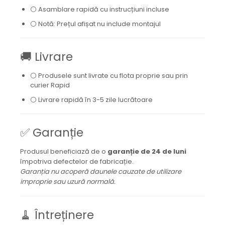
⚪ Asamblare rapidă cu instrucțiuni incluse
⚪ Notă: Prețul afișat nu include montajul
🚚 Livrare
⚪ Produsele sunt livrate cu flota proprie sau prin
curier Rapid
⚪ Livrare rapidă în 3-5 zile lucrătoare
✅ Garanție
Produsul beneficiază de o
garanție de 24 de luni
împotriva defectelor de fabricație.
Garanția nu acoperă daunele cauzate de utilizare
improprie sau uzură normală.
🧹 Întreținere