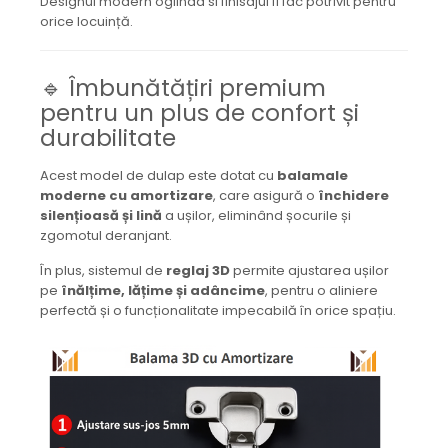
Designul modern oglinda si finisajul îl fac potrivit pentru
orice locuință.
🔹 Îmbunătățiri premium
pentru un plus de confort și
durabilitate
Acest model de dulap este dotat cu
balamale
moderne cu amortizare
, care asigură o
închidere
silențioasă și lină
a ușilor, eliminând șocurile și
zgomotul deranjant.
În plus, sistemul de
reglaj 3D
permite ajustarea ușilor
pe
înălțime, lățime și adâncime
, pentru o aliniere
perfectă și o funcționalitate impecabilă în orice spațiu.