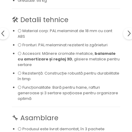
Greutate: 55 kg
🛠️ Detalii tehnice
⚪ Material corp: PAL melaminat de 18 mm cu cant
ABS
⚪ Fronturi: PAL melaminat rezistent la zgârieturi
⚪ Accesorii: Mânere cromate metalice,
balamale
cu amortizare și reglaj 3D
, glisiere metalice pentru
sertare
⚪ Rezistență: Construcție robustă pentru durabilitate
în timp
⚪ Funcționalitate: Bară pentru haine, rafturi
generoase și 3 sertare spațioase pentru organizare
optimă
🔧 Asamblare
⚪ Produsul este livrat demontat, în 3 pachete