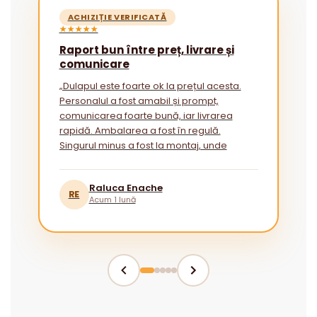
ACHIZIȚIE VERIFICATĂ
★★★★★
Raport bun între preț, livrare și
comunicare
„Dulapul este foarte ok la prețul acesta.
Personalul a fost amabil și prompt,
comunicarea foarte bună, iar livrarea
rapidă. Ambalarea a fost în regulă.
Singurul minus a fost la montaj, unde
instrucțiunile ar putea fi mai explicite
pentru cei fără experiență.”
Raluca Enache
RE
Acum 1 lună