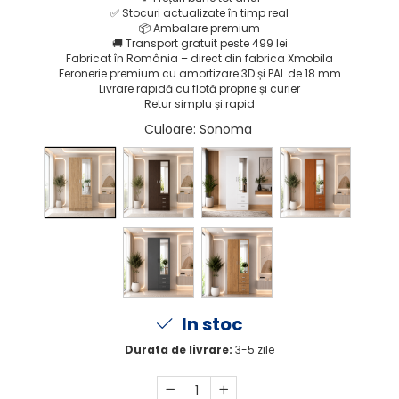
✅
Stocuri actualizate în timp real
📦
Ambalare premium
🚚
Transport gratuit peste 499 lei
Fabricat în România – direct din fabrica Xmobila
Feronerie premium cu amortizare 3D și PAL de 18 mm
Livrare rapidă cu flotă proprie și curier
Retur simplu și rapid
Culoare
: Sonoma
In stoc
Durata de livrare:
3-5 zile