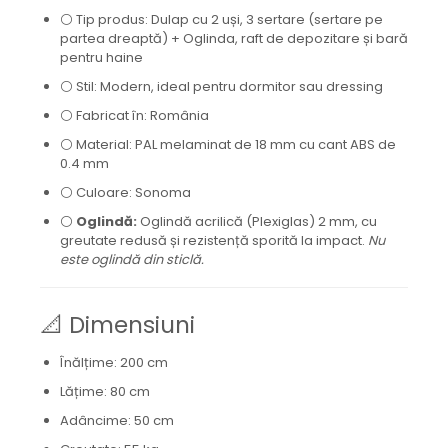
⚪ Tip produs: Dulap cu 2 uși, 3 sertare (sertare pe
partea dreaptă) + Oglinda, raft de depozitare și bară
pentru haine
⚪ Stil: Modern, ideal pentru dormitor sau dressing
⚪ Fabricat în: România
⚪ Material: PAL melaminat de 18 mm cu cant ABS de
0.4 mm
⚪ Culoare: Sonoma
⚪
Oglindă:
Oglindă acrilică (Plexiglas) 2 mm, cu
greutate redusă și rezistență sporită la impact.
Nu
este oglindă din sticlă.
📐 Dimensiuni
Înălțime: 200 cm
Lățime: 80 cm
Adâncime: 50 cm