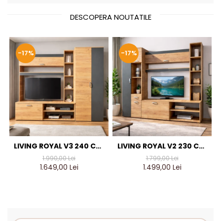
DESCOPERA NOUTATILE
-17%
-17%
LIVING ROYAL V3 240 CM,
LIVING ROYAL V2 230 CM,
STEJAR AURIU & GRI
STEJAR AURIU & GRI
1.990,00 Lei
1.799,00 Lei
ANTRACIT – MOBILIER
ANTRACIT – MOBILIER
1.649,00 Lei
1.499,00 Lei
LIVING MODERN PAL 18 MM
LIVING MODERN PAL 18 MM