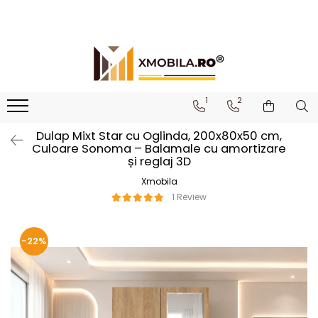
Bucătării
Mobilier institutional
Bucătării Complete
Dulapuri 1 ușă
Corpuri superioare bucătărie
Dulapuri 2 uși
1
2
Blaturi bucătărie (termo)
Etajere
Dulap Mixt Star cu Oglinda, 200x80x50 cm,
Corpuri inferioare bucătărie
Birouri
Culoare Sonoma – Balamale cu amortizare
și reglaj 3D
Accesorii bucătărie
Xmobila
1 Review
-22%