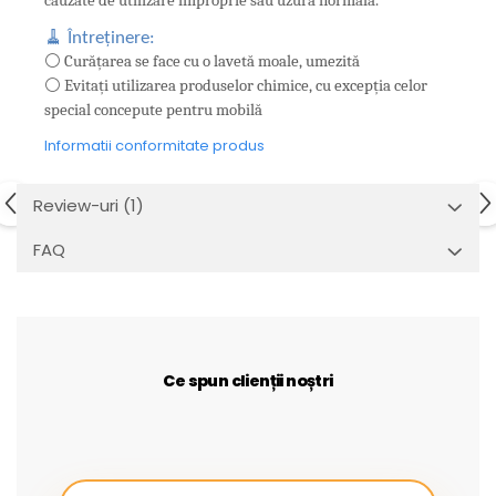
cauzate de utilizare improprie sau uzură normală.
🧹 Întreținere:
⚪ Curățarea se face cu o lavetă moale, umezită
⚪ Evitați utilizarea produselor chimice, cu excepția celor
special concepute pentru mobilă
Informatii conformitate produs
Review-uri
(1)
FAQ
Ce spun clienții noștri