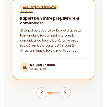
ACHIZIȚIE VERIFICATĂ
★★★★★
Raport bun între preț, livrare și
comunicare
„Dulapul este foarte ok la prețul acesta.
Personalul a fost amabil și prompt,
comunicarea foarte bună, iar livrarea
rapidă. Ambalarea a fost în regulă.
Singurul minus a fost la montaj, unde
instrucțiunile ar putea fi mai explicite
pentru cei fără experiență.”
Raluca Enache
RE
Acum 1 lună