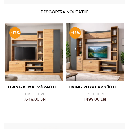
DESCOPERA NOUTATILE
-17%
-17%
LIVING ROYAL V3 240 CM,
LIVING ROYAL V2 230 CM,
STEJAR AURIU & GRI
STEJAR AURIU & GRI
1.990,00 Lei
1.799,00 Lei
ANTRACIT – MOBILIER
ANTRACIT – MOBILIER
1.649,00 Lei
1.499,00 Lei
LIVING MODERN PAL 18 MM
LIVING MODERN PAL 18 MM