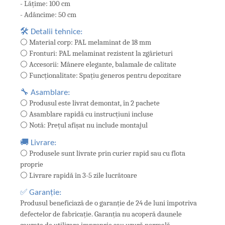
- Lățime: 100 cm
- Adâncime: 50 cm
🛠️ Detalii tehnice:
⚪ Material corp: PAL melaminat de 18 mm
⚪ Fronturi: PAL melaminat rezistent la zgârieturi
⚪ Accesorii: Mânere elegante, balamale de calitate
⚪ Funcționalitate: Spațiu generos pentru depozitare
🔧 Asamblare:
⚪ Produsul este livrat demontat, în 2 pachete
⚪ Asamblare rapidă cu instrucțiuni incluse
⚪ Notă: Prețul afișat nu include montajul
🚚 Livrare:
⚪ Produsele sunt livrate prin curier rapid sau cu flota
proprie
⚪ Livrare rapidă în 3-5 zile lucrătoare
✅ Garanție:
Produsul beneficiază de o garanție de 24 de luni împotriva
defectelor de fabricație. Garanția nu acoperă daunele