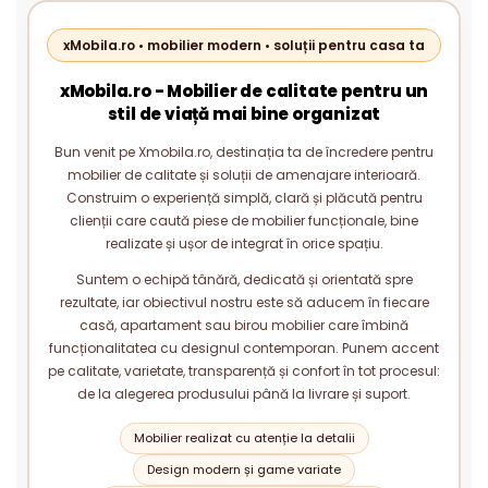
xMobila.ro • mobilier modern • soluții pentru casa ta
xMobila.ro - Mobilier de calitate pentru un
stil de viață mai bine organizat
Bun venit pe Xmobila.ro, destinația ta de încredere pentru
mobilier de calitate și soluții de amenajare interioară.
Construim o experiență simplă, clară și plăcută pentru
clienții care caută piese de mobilier funcționale, bine
realizate și ușor de integrat în orice spațiu.
Suntem o echipă tânără, dedicată și orientată spre
rezultate, iar obiectivul nostru este să aducem în fiecare
casă, apartament sau birou mobilier care îmbină
funcționalitatea cu designul contemporan. Punem accent
pe calitate, varietate, transparență și confort în tot procesul:
de la alegerea produsului până la livrare și suport.
Mobilier realizat cu atenție la detalii
Design modern și game variate