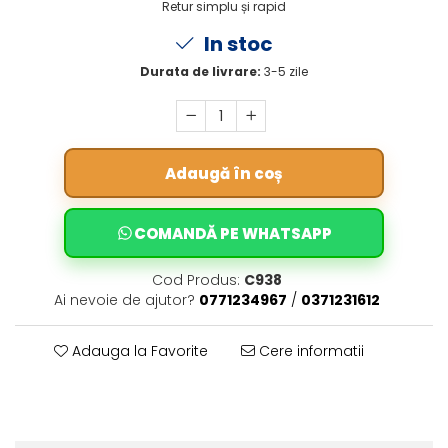
Retur simplu și rapid
In stoc
Durata de livrare:
3-5 zile
Adaugă în coș
COMANDĂ PE WHATSAPP
Cod Produs:
C938
Ai nevoie de ajutor?
0771234967
/
0371231612
Adauga la Favorite
Cere informatii