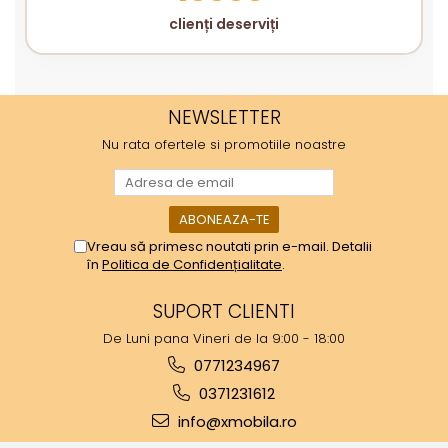
clienți deserviți
NEWSLETTER
Nu rata ofertele si promotiile noastre
Vreau să primesc noutati prin e-mail. Detalii
în
Politica de Confidențialitate
.
SUPORT CLIENTI
De Luni pana Vineri de la 9:00 - 18:00
0771234967
0371231612
info@xmobila.ro