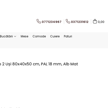
0771234967
0371231612
0,00
Bucătării
Mese
Comode
Cuiere
Paturi
p 2 Uși 80x40x50 cm, PAL 18 mm, Alb Mat