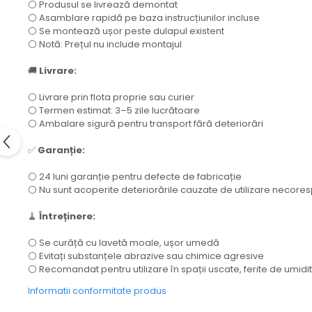
⚪ Produsul se livrează demontat
⚪ Asamblare rapidă pe baza instrucțiunilor incluse
⚪ Se montează ușor peste dulapul existent
⚪ Notă: Prețul nu include montajul
🚚
Livrare:
⚪ Livrare prin flota proprie sau curier
⚪ Termen estimat: 3–5 zile lucrătoare
⚪ Ambalare sigură pentru transport fără deteriorări
✅
Garanție:
⚪ 24 luni garanție pentru defecte de fabricație
⚪ Nu sunt acoperite deteriorările cauzate de utilizare necor
🧹
Întreținere:
⚪ Se curăță cu lavetă moale, ușor umedă
⚪ Evitați substanțele abrazive sau chimice agresive
⚪ Recomandat pentru utilizare în spații uscate, ferite de umidi
Informatii conformitate produs