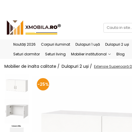
Bucătării
Mobilier institutional
Bucătării Complete
Dulapuri 1 ușă
Corpuri superioare bucătărie
Dulapuri 2 uși
Noutăți 2026
Corpuri iluminat
Dulapuri 1 ușă
Dulapuri 2 uși
Blaturi bucătărie (termo)
Etajere
Seturi dormitor
Seturi living
Mobilier institutional
Blog
Corpuri inferioare bucătărie
Birouri
Mobilier de inalta calitate /
Dulapuri 2 uși /
Extensie Superioară 
Accesorii bucătărie
-25%