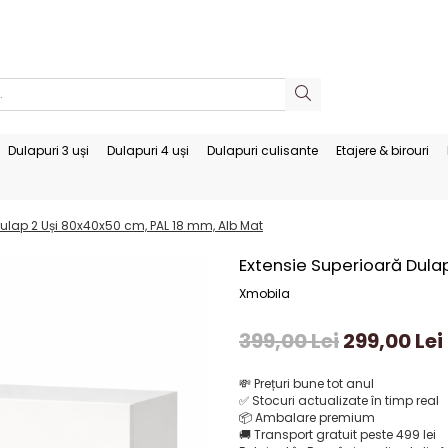
Dulapuri 3 uși
Dulapuri 4 uși
Dulapuri culisante
Etajere & birouri
Dulap 2 Uși 80x40x50 cm, PAL 18 mm, Alb Mat
Extensie Superioară Dula
Xmobila
399,00 Lei
299,00 Lei
💸
Prețuri bune tot anul
✅
Stocuri actualizate în timp real
📦
Ambalare premium
🚚
Transport gratuit peste 499 lei