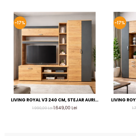
-17%
-17%
LIVING ROYAL V3 240 CM, STEJAR AURIU
LIVING ROY
& GRI ANTRACIT – MOBILIER LIVING
& GRI AN
1.649,00 Lei
1.990,00 Lei
1.
MODERN PAL 18 MM
M