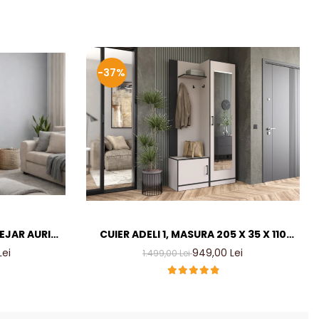
-37%
TEJAR AURIU
CUIER ADELI 1, MASURA 205 X 35 X 110
ER LIVING
CM, CULOARE CASMIR INCHIS
Lei
949,00 Lei
1.499,00 Lei
MM