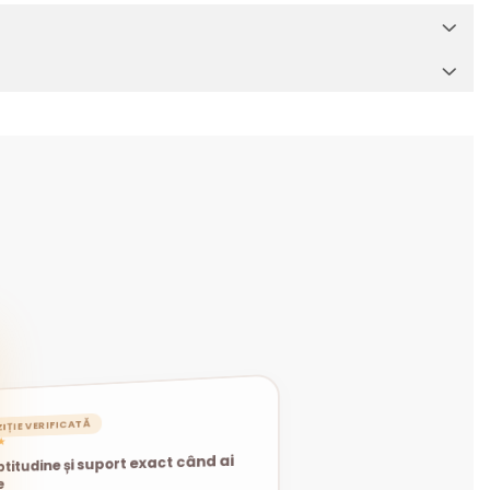
IȚIE VERIFICATĂ
★
titudine și suport exact când ai
e