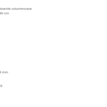
u obiecte voluminoase
 80 cm
0.4 mm
că