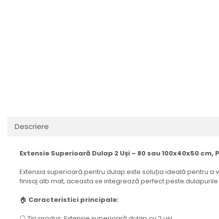
Descriere
Extensie Superioară Dulap 2 Uși – 80 sau 100x40x50 cm, 
Extensia superioară pentru dulap este soluția ideală pentru a 
finisaj alb mat, aceasta se integrează perfect peste dulapurile
🏠
Caracteristici principale:
⚪ Tip produs: Extensie superioară dulap cu 2 uși