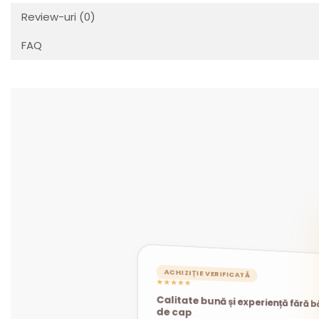
Review-uri
(0)
FAQ
ACHIZIȚIE VERIFICATĂ
★★★★★
Calitate bună și experiență fără b
ACHIZIȚIE VERIFICATĂ
ACHIZIȚIE VERIFICATĂ
★★★★★
★★★★★
de cap