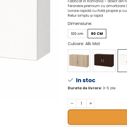
Fabricat în România – direct din 
Feronerie premium cu amortizare 
Livrare rapidă cu flotă proprie și cu
Retur simplu și rapid
Dimensiune
:
100 cm
80 CM
Culoare
: Alb Mat
In stoc
Durata de livrare:
3-5 zile