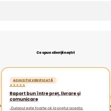
Ce spun clienții noștri
ACHIZIȚIE VERIFICATĂ
★★★★★
Raport bun între preț, livrare și
ACHIZ
comunicare
★★★★
ătăi
Promp
„Dulapul este foarte ok la prețul acesta.
nevoi