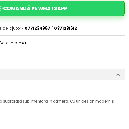
COMANDĂ PE WHATSAPP
e de ajutor?
0771234967
/
0371231612
ere informatii
ocupa suprafață suplimentară în cameră. Cu un design modern și