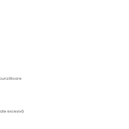
espunzătoare
tate excesivă