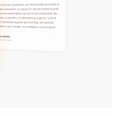
mpărat 3 dulapuri, au fost livrate prompt și
t întrebări legate de montaj, am primit
i utile și am reușit. Jos pălăria, recomand
te excelent. Au ajuns în stare foarte bună.
eciat mult faptul că am fost contactat de
lte ori pentru confirmare și suport. Când
”
Brabete
Acum 2 ani