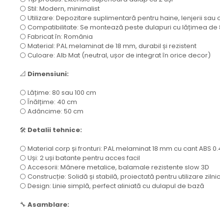
⚪ Stil: Modern, minimalist
⚪ Utilizare: Depozitare suplimentară pentru haine, lenjerii sa
⚪ Compatibilitate: Se montează peste dulapuri cu lățimea de
⚪ Fabricat în: România
⚪ Material: PAL melaminat de 18 mm, durabil și rezistent
⚪ Culoare: Alb Mat (neutral, ușor de integrat în orice decor)
📐
Dimensiuni:
⚪ Lățime: 80 sau 100 cm
⚪ Înălțime: 40 cm
⚪ Adâncime: 50 cm
🛠️
Detalii tehnice:
⚪ Material corp și fronturi: PAL melaminat 18 mm cu cant ABS 
⚪ Uși: 2 uși batante pentru acces facil
⚪ Accesorii: Mânere metalice, balamale rezistente slow 3D
⚪ Construcție: Solidă și stabilă, proiectată pentru utilizare zilni
⚪ Design: Linie simplă, perfect aliniată cu dulapul de bază
🔧
Asamblare: