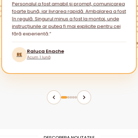
Personalul a fost amabil și prompt, comunicarea
alare
otul a
„Am cu
am avu
sfatur
foarte bună, iar livrarea rapidă. Ambalarea a fost
ambala
reveni
Am apr
în regulă. Singurul minus a fost la montaj, unde
mai mu
instrucțiunile ar putea fi mai explicite pentru cei
fără experiență.”
tuturor!
BR
Raluca Enache
RE
Acum 1 lună
DESCOPERA NOUTATILE