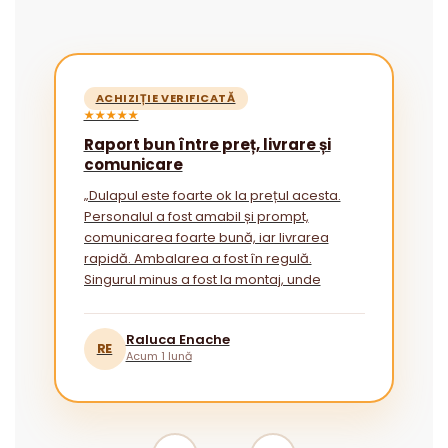
ACHIZIȚIE VERIFICATĂ
★★★★★
Raport bun între preț, livrare și
comunicare
„Dulapul este foarte ok la prețul acesta.
Personalul a fost amabil și prompt,
comunicarea foarte bună, iar livrarea
rapidă. Ambalarea a fost în regulă.
Singurul minus a fost la montaj, unde
instrucțiunile ar putea fi mai explicite
pentru cei fără experiență.”
Raluca Enache
RE
Acum 1 lună