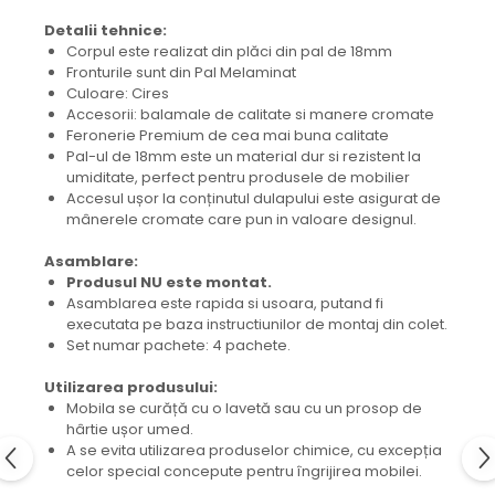
Detalii tehnice:
Corpul este realizat din plăci din pal de 18mm
Fronturile sunt din Pal Melaminat
Culoare: Cires
Accesorii: balamale de calitate si manere cromate
Feronerie Premium de cea mai buna calitate
Pal-ul de 18mm este un material dur si rezistent la
umiditate, perfect pentru produsele de mobilier
Accesul ușor la conținutul dulapului este asigurat de
mânerele cromate care pun in valoare designul.
Asamblare:
Produsul NU este montat.
Asamblarea este rapida si usoara, putand fi
executata pe baza instructiunilor de montaj din colet.
Set numar pachete: 4 pachete.
Utilizarea produsului:
Mobila se curăță cu o lavetă sau cu un prosop de
hârtie ușor umed.
A se evita utilizarea produselor chimice, cu excepția
celor special concepute pentru îngrijirea mobilei.