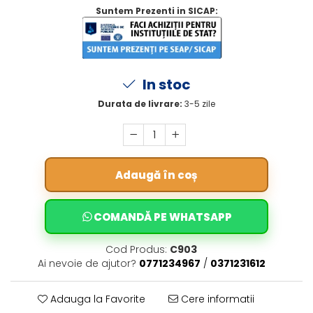
Suntem Prezenti in SICAP:
In stoc
Durata de livrare:
3-5 zile
Adaugă în coș
COMANDĂ PE WHATSAPP
Cod Produs:
C903
Ai nevoie de ajutor?
0771234967
/
0371231612
Adauga la Favorite
Cere informatii