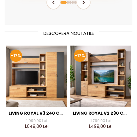
DESCOPERA NOUTATILE
-17%
-17%
LIVING ROYAL V3 240 CM,
LIVING ROYAL V2 230 CM,
STEJAR AURIU & GRI
STEJAR AURIU & GRI
1.990,00 Lei
1.799,00 Lei
ANTRACIT – MOBILIER
ANTRACIT – MOBILIER
1.649,00 Lei
1.499,00 Lei
LIVING MODERN PAL 18 MM
LIVING MODERN PAL 18 MM