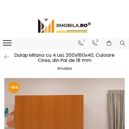
Bucătării
Mobilier institutional
Bucătării Complete
Dulapuri 1 ușă
Corpuri superioare bucătărie
Dulapuri 2 uși
1
2
Blaturi bucătărie (termo)
Etajere
Dulap Milano cu 4 usi, 200x160x40, Culoare
Corpuri inferioare bucătărie
Birouri
Cires, din Pal de 18 mm
Accesorii bucătărie
Xmobila
-15%