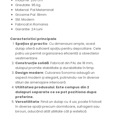
Înălțime: 200 cm
Greutate: 95 kg
Material: Pal Melaminat
Grosime Pal: 18mm
Stil: Modern
Fabricat in Romania
Garantie: 24 Luni
Caracteristici principale
:
Spațios și practic
: Cu dimensiuni ample, acest
dulap oferă suficient spațiu pentru depozitare. Cele
patru usi permit organizarea eficientă a obiectelor
vestimentare.
Construcție solidă
: Fabricat din PAL de 18 mm,
dulapul promite stabilitate și durabilitate în timp.
Design modern
: Culoarea Sonoma adaugă un
aspect modern și elegant, potrivindu-se în diverse
stiluri de amenajare interioară.
Utilitatea produsului: Este compus din 2
dulapuri separate ce se pot pozitiona dupa
preferine.
Versatilitate
: Fiind un dulap cu 4 usi, poate fi folosit
în diverse spații precum dormitoare, sufragerii sau
birouri, aducând atât utilitate cât și estetică.