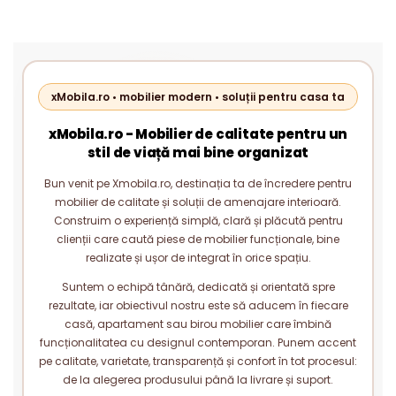
xMobila.ro • mobilier modern • soluții pentru casa ta
xMobila.ro - Mobilier de calitate pentru un
stil de viață mai bine organizat
Bun venit pe Xmobila.ro, destinația ta de încredere pentru
mobilier de calitate și soluții de amenajare interioară.
Construim o experiență simplă, clară și plăcută pentru
clienții care caută piese de mobilier funcționale, bine
realizate și ușor de integrat în orice spațiu.
Suntem o echipă tânără, dedicată și orientată spre
rezultate, iar obiectivul nostru este să aducem în fiecare
casă, apartament sau birou mobilier care îmbină
funcționalitatea cu designul contemporan. Punem accent
pe calitate, varietate, transparență și confort în tot procesul:
de la alegerea produsului până la livrare și suport.