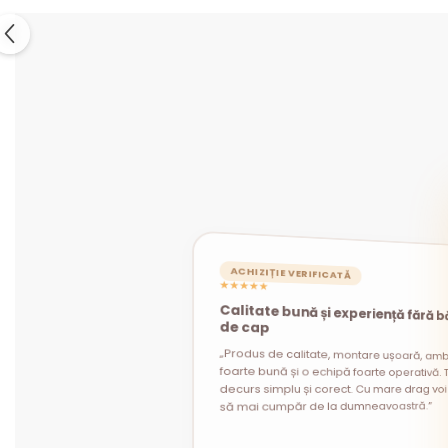
ACHIZIȚIE VERIFICATĂ
★★★★★
Calitate bună și experiență fără b
ACHIZIȚIE VERIFICATĂ
ACHIZIȚIE VERIFICATĂ
★★★★★
★★★★★
de cap
„Produs de calitate, montare ușoară, amb
foarte bună și o echipă foarte operativă. T
decurs simplu și corect. Cu mare drag voi 
să mai cumpăr de la dumneavoastră.”