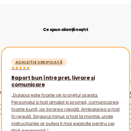
Ce spun clienții noștri
ACHIZIȚIE VERIFICATĂ
★★★★★
Raport bun între preț, livrare și
ACHIZ
comunicare
★★★★
ătăi
Promp
„Dulapul este foarte ok la prețul acesta.
nevoi
Personalul a fost amabil și prompt, comunicarea
alare
otul a
„Am cu
am avu
sfatur
foarte bună, iar livrarea rapidă. Ambalarea a fost
ambala
reveni
Am apr
în regulă. Singurul minus a fost la montaj, unde
mai mu
instrucțiunile ar putea fi mai explicite pentru cei
fără experiență.”