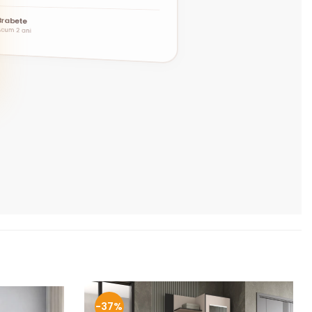
”
Brabete
Acum 2 ani
-37%