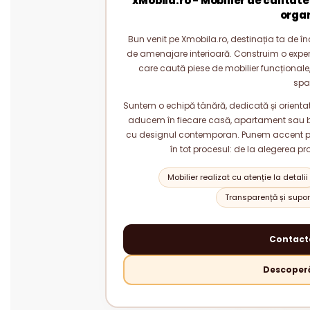
xMobila.ro - Mobilier de calitate
orga
Bun venit pe Xmobila.ro, destinația ta de înc
de amenajare interioară. Construim o experie
care caută piese de mobilier funcționale, 
spa
Suntem o echipă tânără, dedicată și orientată
aducem în fiecare casă, apartament sau bi
cu designul contemporan. Punem accent pe c
în tot procesul: de la alegerea pr
Mobilier realizat cu atenție la detalii
Transparență și suport
Contact
Descoperă