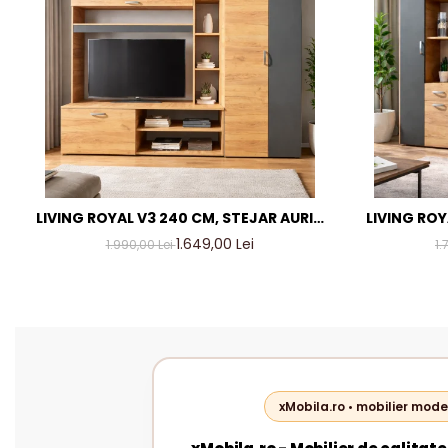
LIVING ROYAL V3 240 CM, STEJAR AURIU
LIVING ROY
& GRI ANTRACIT – MOBILIER LIVING
& GRI AN
1.649,00 Lei
1.990,00 Lei
1.
MODERN PAL 18 MM
M
xMobila.ro • mobilier mode