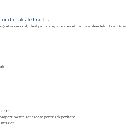
Funcționalitate Practică
nt și versatil, ideal pentru organizarea eficientă a obiectelor tale. Datori
sit
modern
d compartimente generoase pentru depozitare
 interior