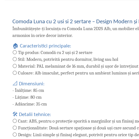
Comoda Luna cu 2 usi si 2 sertare – Design Modern și 
Îmbunătățește-ți locuința cu Comoda Luna 2D2S Alb, un mobilier elega
armonios în orice decor interior.
🏠 Caracteristici principale:
⚪ Tip produs: Comodă cu 2 uși și 2 sertare
⚪ Stil: Modern, potrivită pentru dormitor, living sau hol
⚪ Material: PAL melaminat de 16 mm, durabil și ușor de întreținut
⚪ Culoare: Alb imaculat, perfect pentru un ambient luminos și aeri
📐 Dimensiuni:
- Înălțime: 85 cm
- Lățime: 80 cm
- Adâncime: 35 cm
🛠️ Detalii tehnice:
⚪ Cant: ABS, pentru o protecție sporită a marginilor și un finisaj 
⚪ Funcționalitate: Două sertare spațioase și două uși care ascun
⚪ Design: Linii simple și finisaj elegant, potrivit pentru orice tip de