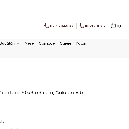
0771234967
0371231612
0,00
Bucătării
Mese
Comode
Cuiere
Paturi
2 sertare, 80x85x35 cm, Culoare Alb
ile