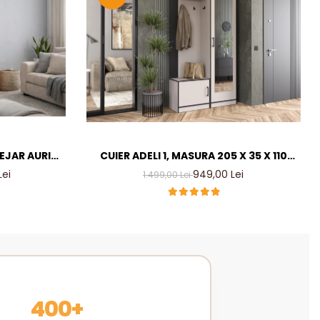
TEJAR AURIU
CUIER ADELI 1, MASURA 205 X 35 X 110
ER LIVING
CM, CULOARE CASMIR INCHIS
Lei
949,00 Lei
1.499,00 Lei
MM
400+