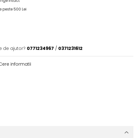
nge intact
e peste 500 Lei
l
e de ajutor?
0771234967
/
0371231612
ere informatii