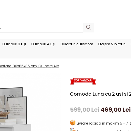
Dulapuri 3 uși
Dulapuri 4 uși
Dulapuri culisante
Etajere & birouri
sertare, 80x85x35 cm, Culoare Alb
Comoda Luna cu 2 usi si 
599,00 Lei
469,00 Lei
Livrare rapida în maxim 5 - 7 z