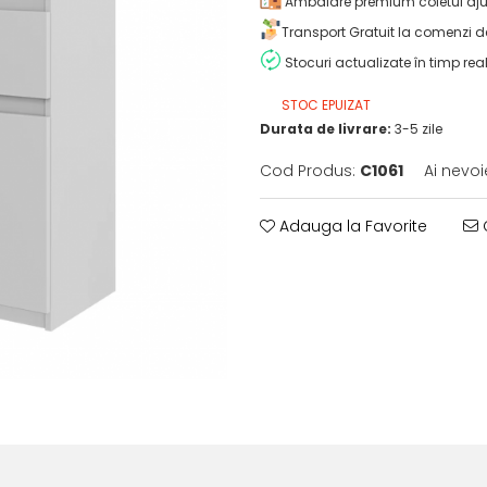
Ambalare premium coletul aju
Transport Gratuit la comenzi d
Stocuri actualizate în timp rea
STOC EPUIZAT
Durata de livrare:
3-5 zile
Cod Produs:
C1061
Ai nevoi
Adauga la Favorite
C