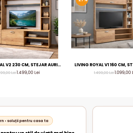
AL V2 230 CM, STEJAR AURIU
LIVING ROYAL V1 160 CM, S
TRACIT – MOBILIER LIVING
& GRI ANTRACIT – MOBILI
1.499,00 Lei
1.099,00 
799,00 Lei
1.499,00 Lei
ODERN PAL 18 MM
MODERN PAL 18 
rn • soluții pentru casa ta