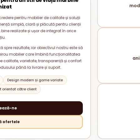
 pentru un stil de viață mai bine
mode
nizat
redere pentru mobilier de calitate și soluții
nță simplă, clară și plăcută pentru clienții
bine realizate și ușor de integrat în orice
țiu.
 spre rezultate, iar obiectivul nostru este să
rou mobilier care îmbină funcționalitatea
ani
alitate, varietate, transparență și confort
odusului până la livrare și suport.
Design modern și game variate
 orientat către client
ează-ne
 ofertele