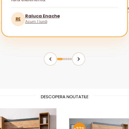
tuturor!
BR
Raluca Enache
RE
Acum 1 lună
DESCOPERA NOUTATILE
-27%