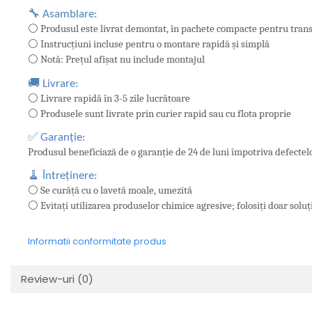
🔧 Asamblare:
⚪ Produsul este livrat demontat, în pachete compacte pentru tran
⚪ Instrucțiuni incluse pentru o montare rapidă și simplă
⚪ Notă: Prețul afișat nu include montajul
🚚 Livrare:
⚪ Livrare rapidă în 3-5 zile lucrătoare
⚪ Produsele sunt livrate prin curier rapid sau cu flota proprie
✅ Garanție:
Produsul beneficiază de o garanție de 24 de luni împotriva defectel
🧹 Întreținere:
⚪ Se curăță cu o lavetă moale, umezită
⚪ Evitați utilizarea produselor chimice agresive; folosiți doar solu
Informatii conformitate produs
Review-uri
(0)