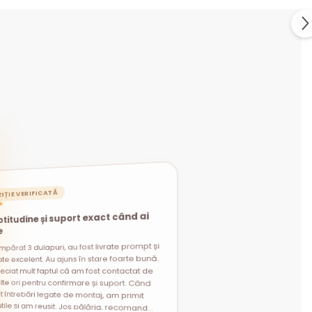
IȚIE VERIFICATĂ
★
titudine și suport exact când ai
e
mpărat 3 dulapuri, au fost livrate prompt și
t întrebări legate de montaj, am primit
i utile și am reușit. Jos pălăria, recomand
te excelent. Au ajuns în stare foarte bună.
eciat mult faptul că am fost contactat de
lte ori pentru confirmare și suport. Când