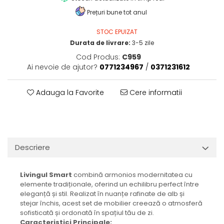
Prețuri bune tot anul
STOC EPUIZAT
Durata de livrare:
3-5 zile
Cod Produs:
C959
Ai nevoie de ajutor?
0771234967
/
0371231612
Adauga la Favorite
Cere informatii
Descriere
Livingul Smart
combină armonios modernitatea cu
elemente tradiționale, oferind un echilibru perfect între
eleganță și stil. Realizat în nuanțe rafinate de alb și
stejar închis, acest set de mobilier creează o atmosferă
sofisticată și ordonată în spațiul tău de zi.
Caracteristici Principale: