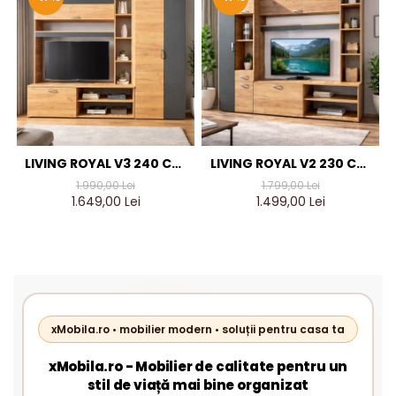
LIVING ROYAL V3 240 CM,
LIVING ROYAL V2 230 CM,
STEJAR AURIU & GRI
STEJAR AURIU & GRI
1.990,00 Lei
1.799,00 Lei
ANTRACIT – MOBILIER
ANTRACIT – MOBILIER
1.649,00 Lei
1.499,00 Lei
LIVING MODERN PAL 18 MM
LIVING MODERN PAL 18 MM
xMobila.ro • mobilier modern • soluții pentru casa ta
xMobila.ro - Mobilier de calitate pentru un
stil de viață mai bine organizat