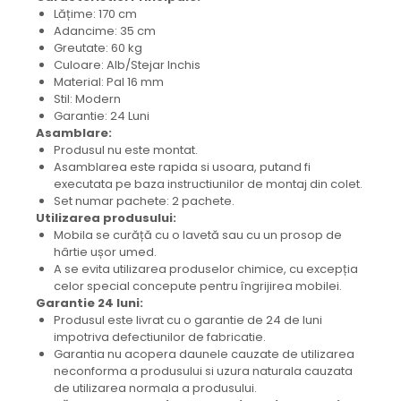
Lățime: 170 cm
Adancime: 35 cm
Greutate: 60 kg
Culoare: Alb/Stejar Inchis
Material: Pal 16 mm
Stil: Modern
Garantie: 24 Luni
Asamblare:
Produsul nu este montat.
Asamblarea este rapida si usoara, putand fi
executata pe baza instructiunilor de montaj din colet.
Set numar pachete: 2 pachete.
Utilizarea produsului:
Mobila se curăță cu o lavetă sau cu un prosop de
hârtie ușor umed.
A se evita utilizarea produselor chimice, cu excepția
celor special concepute pentru îngrijirea mobilei.
Garantie 24 luni:
Produsul este livrat cu o garantie de 24 de luni
impotriva defectiunilor de fabricatie.
Garantia nu acopera daunele cauzate de utilizarea
neconforma a produsului si uzura naturala cauzata
de utilizarea normala a produsului.