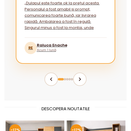
„Dulapul este foarte ok la prețul acesta.
Personalul a fost amabil și prompt,
comunicarea foarte bună, iar livrarea
rapidă. Ambalarea a fost în regulă.
Singurul minus a fost la montaj, unde
instrucțiunile ar putea fi mai explicite
pentru cei fără experiență.”
Raluca Enache
RE
Acum 1 lună
DESCOPERA NOUTATILE
-17%
-17%