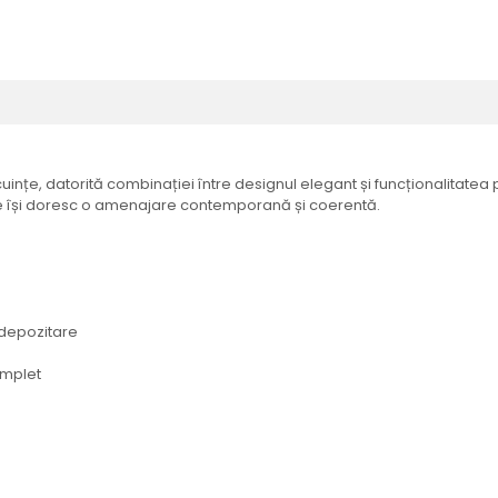
nțe, datorită combinației între designul elegant și funcționalitatea pr
re își doresc o amenajare contemporană și coerentă.
 depozitare
omplet