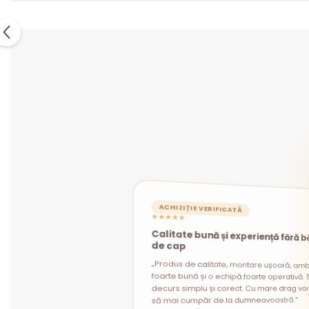
ACHIZIȚIE VERIFICATĂ
★★★★★
Calitate bună și experiență fără b
ACHIZIȚIE VERIFICATĂ
ACHIZIȚIE VERIFICATĂ
★★★★★
★★★★★
de cap
„Produs de calitate, montare ușoară, amb
foarte bună și o echipă foarte operativă. T
decurs simplu și corect. Cu mare drag voi 
să mai cumpăr de la dumneavoastră.”