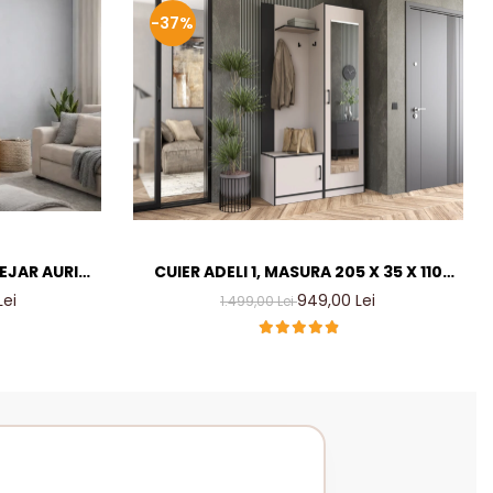
-37%
TEJAR AURIU
CUIER ADELI 1, MASURA 205 X 35 X 110
ER LIVING
CM, CULOARE CASMIR INCHIS
Lei
949,00 Lei
1.499,00 Lei
MM