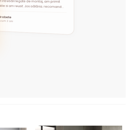
”
Brabete
Acum 2 ani