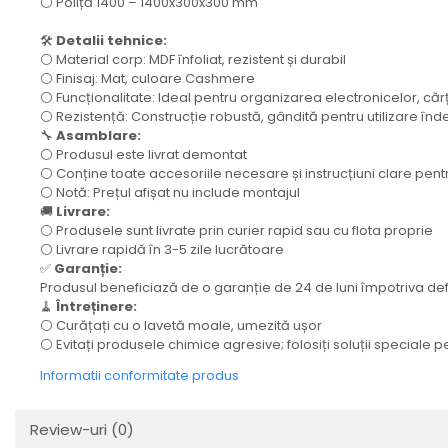
⚪ Poliță 1400 – 1400x300x300 mm
🛠️
Detalii tehnice:
⚪ Material corp: MDF înfoliat, rezistent și durabil
⚪ Finisaj: Mat, culoare Cashmere
⚪ Funcționalitate: Ideal pentru organizarea electronicelor, cărți
⚪ Rezistență: Construcție robustă, gândită pentru utilizare în
🔧
Asamblare:
⚪ Produsul este livrat demontat
⚪ Conține toate accesoriile necesare și instrucțiuni clare pen
⚪ Notă: Prețul afișat nu include montajul
🚚
Livrare:
⚪ Produsele sunt livrate prin curier rapid sau cu flota proprie
⚪ Livrare rapidă în 3-5 zile lucrătoare
✅
Garanție:
Produsul beneficiază de o garanție de 24 de luni împotriva de
🧹
Întreținere:
⚪ Curățați cu o lavetă moale, umezită ușor
⚪ Evitați produsele chimice agresive; folosiți soluții speciale 
Informatii conformitate produs
Review-uri
(0)