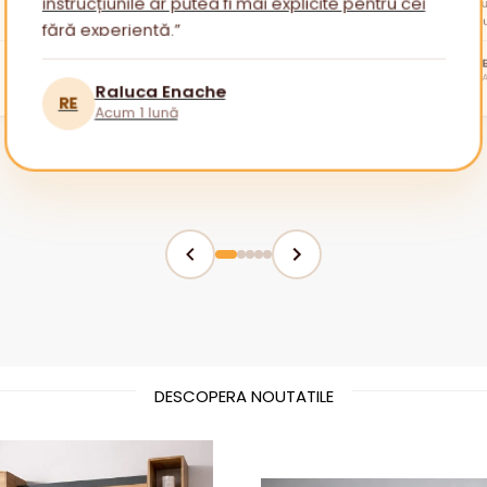
instrucțiunile ar putea fi mai explicite pentru cei
fără experiență.”
tuturor!
BR
Raluca Enache
RE
Acum 1 lună
DESCOPERA NOUTATILE