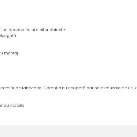
lor, decorurilor și a altor obiecte
delungată
tru montaj
fectelor de fabricație. Garanția nu acoperă daunele cauzate de util
pentru mobilă