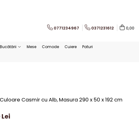
0771234967
0371231612
0,00
Bucătării
Mese
Comode
Cuiere
Paturi
uloare Casmir cu Alb, Masura 290 x 50 x 192 cm
 Lei