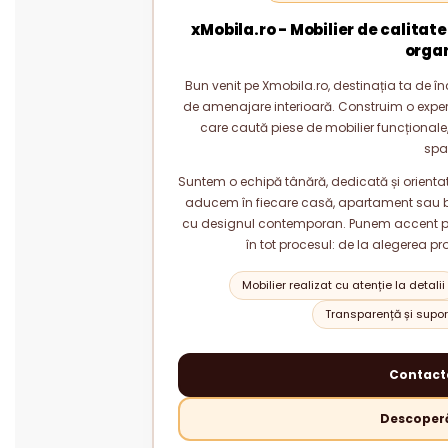
xMobila.ro - Mobilier de calitate
orga
Bun venit pe Xmobila.ro, destinația ta de înc
de amenajare interioară. Construim o experie
care caută piese de mobilier funcționale, 
spa
Suntem o echipă tânără, dedicată și orientată
aducem în fiecare casă, apartament sau bi
cu designul contemporan. Punem accent pe c
în tot procesul: de la alegerea pr
Mobilier realizat cu atenție la detalii
Transparență și suport
Contact
Descoperă