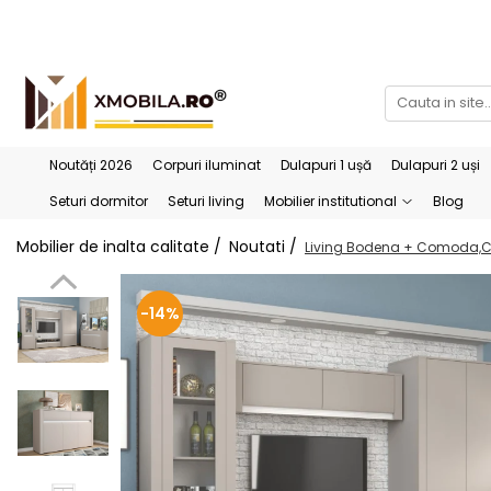
Bucătării
Mobilier institutional
Bucătării Complete
Dulapuri 1 ușă
Corpuri superioare bucătărie
Dulapuri 2 uși
Noutăți 2026
Corpuri iluminat
Dulapuri 1 ușă
Dulapuri 2 uși
Blaturi bucătărie (termo)
Etajere
Seturi dormitor
Seturi living
Mobilier institutional
Blog
Corpuri inferioare bucătărie
Birouri
Mobilier de inalta calitate /
Noutati /
Living Bodena + Comoda,Cu
Accesorii bucătărie
-14%