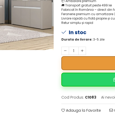
📦
Ambalare premium
🚚
Transport gratuit peste 499 lei
Fabricat în România – direct din 
Feronerie premium cu amortizare 
Livrare rapidă cu flotă proprie și cu
Retur simplu și rapid
In stoc
Durata de livrare:
3-5 zile
Cod Produs:
C1083
Ai nevo
Adauga la Favorite
C