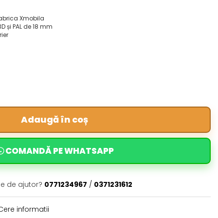
fabrica Xmobila
3D și PAL de 18 mm
rier
Adaugă în coș
COMANDĂ PE WHATSAPP
ie de ajutor?
0771234967
/
0371231612
ere informatii