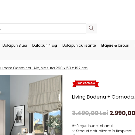
Dulapuri 3 uși
Dulapuri 4 uși
Dulapuri culisante
Etajere & birouri
loare Casmir cu Alb, Masura 290 x 50 x 192 cm
Living Bodena + Comoda,C
3.490,00 Lei
2.990,00
💸
Prețuri bune tot anul
✅
Stocuri actualizate în timp real