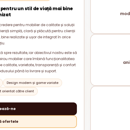
 pentru un stil de viață mai bine
mode
nizat
redere pentru mobilier de calitate și soluții
nță simplă, clară și plăcută pentru clienții
bine realizate și ușor de integrat în orice
țiu.
 spre rezultate, iar obiectivul nostru este să
rou mobilier care îmbină funcționalitatea
ani
alitate, varietate, transparență și confort
odusului până la livrare și suport.
Design modern și game variate
 orientat către client
ează-ne
 ofertele