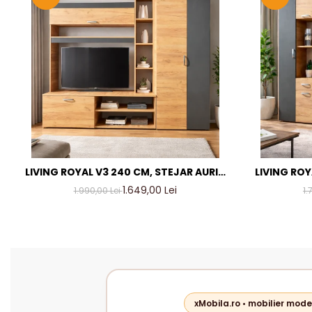
LIVING ROYAL V3 240 CM, STEJAR AURIU
LIVING ROY
& GRI ANTRACIT – MOBILIER LIVING
& GRI AN
1.649,00 Lei
1.990,00 Lei
1.
MODERN PAL 18 MM
M
xMobila.ro • mobilier mode