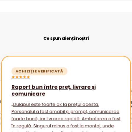
Ce spun clienții noștri
ACHIZIȚIE VERIFICATĂ
★★★★★
Raport bun între preț, livrare și
ACHIZ
comunicare
★★★★
ătăi
Promp
„Dulapul este foarte ok la prețul acesta.
nevoi
Personalul a fost amabil și prompt, comunicarea
alare
otul a
„Am cu
am avu
sfatur
foarte bună, iar livrarea rapidă. Ambalarea a fost
ambala
reveni
Am apr
în regulă. Singurul minus a fost la montaj, unde
mai mu