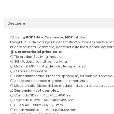
Descriere
📦
Living BODENA – Cashmere, MDF Înfoliat
Livingul BODENA adaugă un aer sofisticat și modern oricărei locui
nuanța rafinată Cashmere, acest set este ideal pentru cei ca
🏠
Caracteristici principale:
⚪ Tip produs: Set living modular
⚪ Stil: Modern, potrivit pentru living
⚪ Material: MDF înfoliat de calitate superioară
⚪ Culoare: Cashmere
⚪ Compartimentare: Practică, spațioasă, cu multiple zone de
⚪ Accesorii: Balamale și glisiere cu amortizare
⚪ Modularitate: Disponibil pe module individuale sau ca set c
📐
Dimensiuni set complet:
⚪ Comodă 3D2S – 1400x400x850 mm
⚪ Comodă RTV2S – 1400x400x425 mm
⚪ Dulap 4D – 900x500x1920 mm
⚪ Penar Vitrină 1D1S – 580x400x1920 mm