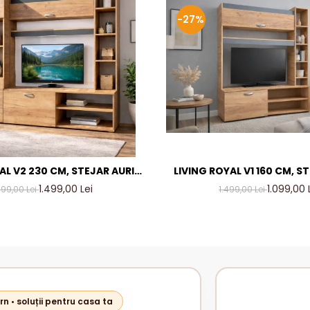
-27%
AL V2 230 CM, STEJAR AURIU
LIVING ROYAL V1 160 CM, S
TRACIT – MOBILIER LIVING
& GRI ANTRACIT – MOBILI
1.499,00 Lei
1.099,00 
799,00 Lei
1.499,00 Lei
ODERN PAL 18 MM
MODERN PAL 18 
rn • soluții pentru casa ta