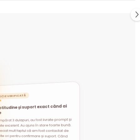
IȚIE VERIFICATĂ
★
titudine și suport exact când ai
e
mpărat 3 dulapuri, au fost livrate prompt și
t întrebări legate de montaj, am primit
i utile și am reușit. Jos pălăria, recomand
te excelent. Au ajuns în stare foarte bună.
eciat mult faptul că am fost contactat de
lte ori pentru confirmare și suport. Când