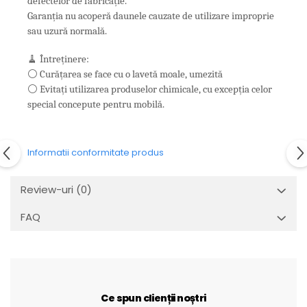
defectelor de fabricație.
Garanția nu acoperă daunele cauzate de utilizare improprie
sau uzură normală.
🧹 Întreținere:
⚪ Curățarea se face cu o lavetă moale, umezită
⚪ Evitați utilizarea produselor chimicale, cu excepția celor
special concepute pentru mobilă.
Informatii conformitate produs
Review-uri
(0)
FAQ
Ce spun clienții noștri