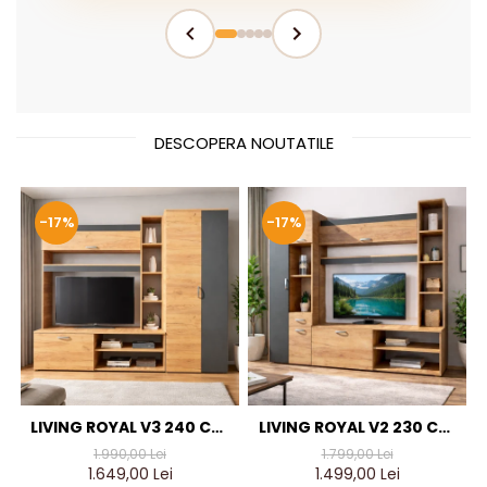
DESCOPERA NOUTATILE
-17%
-17%
LIVING ROYAL V3 240 CM,
LIVING ROYAL V2 230 CM,
STEJAR AURIU & GRI
STEJAR AURIU & GRI
1.990,00 Lei
1.799,00 Lei
ANTRACIT – MOBILIER
ANTRACIT – MOBILIER
1.649,00 Lei
1.499,00 Lei