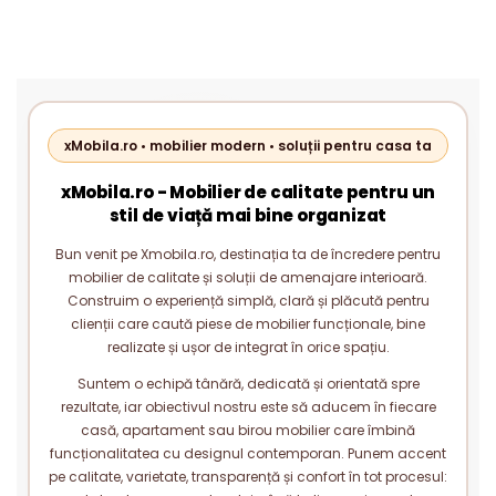
LIVING MODERN PAL 18 MM
LIVING MODERN PAL 18 MM
xMobila.ro • mobilier modern • soluții pentru casa ta
xMobila.ro - Mobilier de calitate pentru un
stil de viață mai bine organizat
Bun venit pe Xmobila.ro, destinația ta de încredere pentru
mobilier de calitate și soluții de amenajare interioară.
Construim o experiență simplă, clară și plăcută pentru
clienții care caută piese de mobilier funcționale, bine
realizate și ușor de integrat în orice spațiu.
Suntem o echipă tânără, dedicată și orientată spre
rezultate, iar obiectivul nostru este să aducem în fiecare
casă, apartament sau birou mobilier care îmbină
funcționalitatea cu designul contemporan. Punem accent
pe calitate, varietate, transparență și confort în tot procesul: