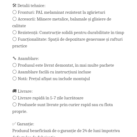
🛠️ Detalii tehnice:
⚪ Fronturi: PAL melaminat rezistent la zgârieturi
⚪ Accesorii: Mânere metalice, balamale și glisiere de
calitate
⚪ Rezistență: Construcție solidă pentru durabilitate în timp
⚪ Funcționalitate: Spații de depozitare generoase și rafturi
practice
🔧 Asamblare:
⚪ Produsul este livrat demontat, în mai multe pachete
⚪ Asamblare facilă cu instrucțiuni incluse
⚪ Notă: Prețul afișat nu include montajul
🚚 Livrare:
⚪ Livrare rapidă în 5-7 zile lucrătoare
⚪ Produsele sunt livrate prin curier rapid sau cu flota
proprie.
✅ Garanție:
Produsul beneficiază de o garanție de 24 de luni împotriva