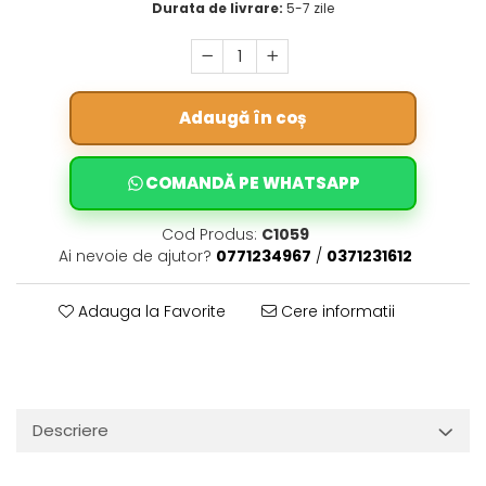
Durata de livrare:
5-7 zile
Adaugă în coș
COMANDĂ PE WHATSAPP
Cod Produs:
C1059
Ai nevoie de ajutor?
0771234967
/
0371231612
Adauga la Favorite
Cere informatii
Descriere