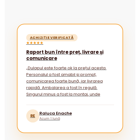
ACHIZIȚIE VERIFICATĂ
★★★★★
Raport bun între preț, livrare și
comunicare
„Dulapul este foarte ok la prețul acesta.
Personalul a fost amabil și prompt,
comunicarea foarte bună, iar livrarea
rapidă. Ambalarea a fost în regulă.
Singurul minus a fost la montaj, unde
instrucțiunile ar putea fi mai explicite
pentru cei fără experiență.”
Raluca Enache
RE
Acum 1 lună