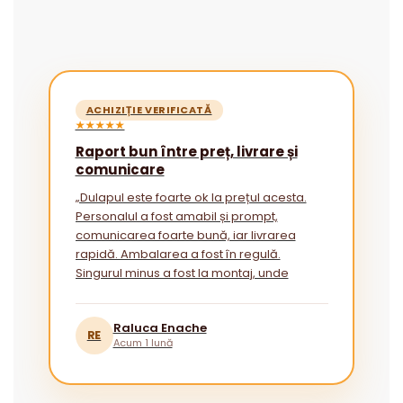
ACHIZIȚIE VERIFICATĂ
★★★★★
Raport bun între preț, livrare și
comunicare
„Dulapul este foarte ok la prețul acesta.
Personalul a fost amabil și prompt,
comunicarea foarte bună, iar livrarea
rapidă. Ambalarea a fost în regulă.
Singurul minus a fost la montaj, unde
instrucțiunile ar putea fi mai explicite
pentru cei fără experiență.”
Raluca Enache
RE
Acum 1 lună