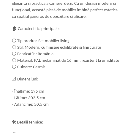
elegantă și practică a camerei de zi. Cu un design modern și
funcțional, această piesă de mobilier îmbină perfect estetica
cu spațiul generos de depozitare și afișare.
🏠 Caracteristici principale:
⚪ Tip produs: Set mobilier living
⚪ Stil: Modern, cu finisaje echilibrate și linii curate
⚪ Fabricat în: România
⚪ Material: PAL melaminat de 16 mm, rezistent la umiditate
⚪ Culoare: Casmir
📐 Dimensiuni:
- Înălțime: 195 cm
- Lățime: 302,5 cm
- Adâncime: 50,5 cm
🛠️ Detalii tehnice: