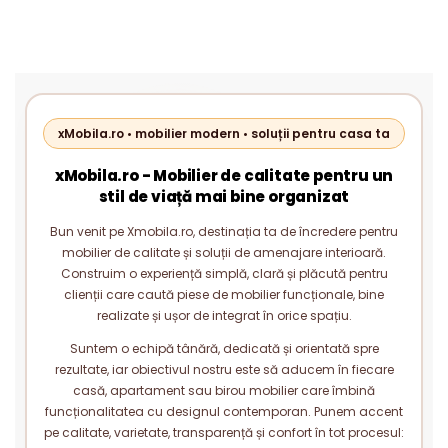
LIVING MODERN PAL 18 MM
LIVING MODERN PAL 18 MM
xMobila.ro • mobilier modern • soluții pentru casa ta
xMobila.ro - Mobilier de calitate pentru un
stil de viață mai bine organizat
Bun venit pe Xmobila.ro, destinația ta de încredere pentru
mobilier de calitate și soluții de amenajare interioară.
Construim o experiență simplă, clară și plăcută pentru
clienții care caută piese de mobilier funcționale, bine
realizate și ușor de integrat în orice spațiu.
Suntem o echipă tânără, dedicată și orientată spre
rezultate, iar obiectivul nostru este să aducem în fiecare
casă, apartament sau birou mobilier care îmbină
funcționalitatea cu designul contemporan. Punem accent
pe calitate, varietate, transparență și confort în tot procesul: