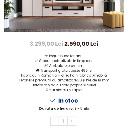
3.299,00 Lei
2.590,00 Lei
💸
Prețuri bune tot anul
✅
Stocuri actualizate în timp real
📦
Ambalare premium
🚚
Transport gratuit peste 499 lei
Fabricat în România – direct din fabrica Xmobila
Feronerie premium cu amortizare 3D și PAL de 18 mm
Livrare rapidă cu flotă proprie și curier
Retur simplu și rapid
In stoc
Durata de livrare:
3 - 5 zile