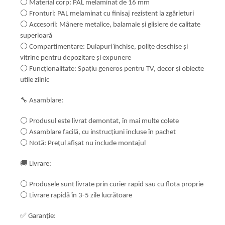
⚪ Material corp: PAL melaminat de 16 mm
⚪ Fronturi: PAL melaminat cu finisaj rezistent la zgârieturi
⚪ Accesorii: Mânere metalice, balamale și glisiere de calitate
superioară
⚪ Compartimentare: Dulapuri închise, polițe deschise și
vitrine pentru depozitare și expunere
⚪ Funcționalitate: Spațiu generos pentru TV, decor și obiecte
utile zilnic
🔧 Asamblare:
⚪ Produsul este livrat demontat, în mai multe colete
⚪ Asamblare facilă, cu instrucțiuni incluse în pachet
⚪ Notă: Prețul afișat nu include montajul
🚚 Livrare:
⚪ Produsele sunt livrate prin curier rapid sau cu flota proprie
⚪ Livrare rapidă în 3-5 zile lucrătoare
✅ Garanție: