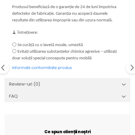
Produsul beneficiază de o garanție de 24 de luni împotriva
defectelor de fabricație. Garanția nu acoperă daunele
rezultate din utilizarea improprie sau din uzura normală.
🧹 Întreținere:
⚪ Se curăță cu o lavetă moale, umezită
⚪ Evitați utilizarea substanțelor chimice agresive – utilizați
doar soluții special concepute pentru mobilă
Informatii conformitate produs
Review-uri
(0)
FAQ
Ce spun clienții noștri