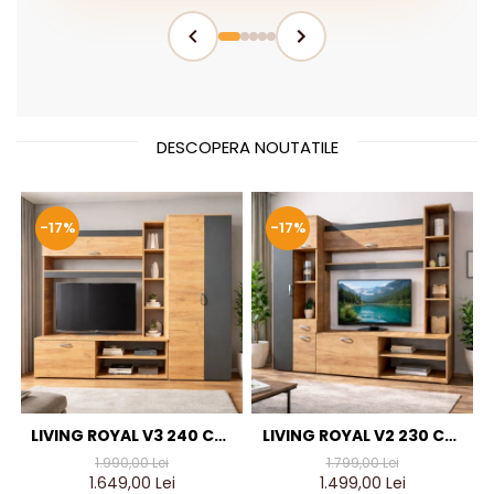
DESCOPERA NOUTATILE
-17%
-17%
LIVING ROYAL V3 240 CM,
LIVING ROYAL V2 230 CM,
STEJAR AURIU & GRI
STEJAR AURIU & GRI
1.990,00 Lei
1.799,00 Lei
ANTRACIT – MOBILIER
ANTRACIT – MOBILIER
1.649,00 Lei
1.499,00 Lei