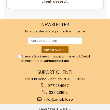
clienți deserviți
NEWSLETTER
Nu rata ofertele si promotiile noastre
Vreau să primesc noutati prin e-mail. Detalii
în
Politica de Confidențialitate
.
SUPORT CLIENTI
De Luni pana Vineri de la 9:00 - 18:00
0771234967
0371231612
info@xmobila.ro
MAGAZINUL MEU