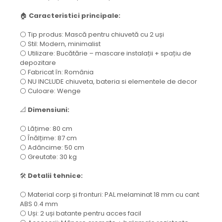
🏠
Caracteristici principale:
⚪ Tip produs: Mască pentru chiuvetă cu 2 uși
⚪ Stil: Modern, minimalist
⚪ Utilizare: Bucătărie – mascare instalații + spațiu de
depozitare
⚪ Fabricat în: România
⚪ NU INCLUDE chiuveta, bateria si elementele de decor
⚪ Culoare: Wenge
📐
Dimensiuni:
⚪ Lățime: 80 cm
⚪ Înălțime: 87 cm
⚪ Adâncime: 50 cm
⚪ Greutate: 30 kg
🛠️
Detalii tehnice:
⚪ Material corp și fronturi: PAL melaminat 18 mm cu cant
ABS 0.4 mm
⚪ Uși: 2 uși batante pentru acces facil