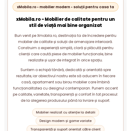
xMobila.ro • mobilier modern • soluții pentru casa ta
xMobila.ro - Mobilier de calitate pentru un
stil de viață mai bine organizat
Bun venit pe Xmobila.ro, destinația ta de încredere pentru
mobilier de calitate și soluții de amenajare interioară.
Construim o experiență simplă, clară și plăcută pentru
clienții care caută piese de mobilier funcționale, bine
realizate și ușor de integrat în orice spațiu.
Suntem o echipă tânără, dedicată și orientată spre
rezultate, iar obiectivul nostru este să aducem în fiecare
casă, apartament sau birou mobilier care îmbină
funcționalitatea cu designul contemporan. Punem accent
pe calitate, varietate, transparență și confort în tot procesul:
de la alegerea produsului până la livrare și suport.
Mobilier realizat cu atenție la detalii
Design modern și game variate
Transparență și suport orientat către client