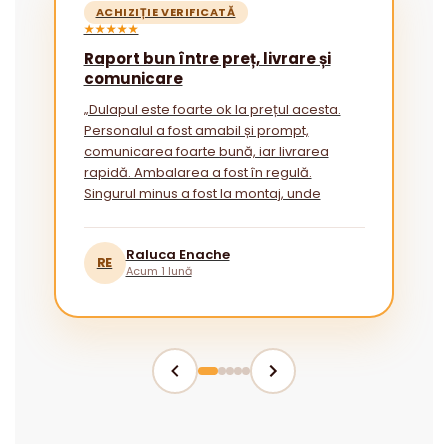
ACHIZIȚIE VERIFICATĂ
★★★★★
Raport bun între preț, livrare și
comunicare
„Dulapul este foarte ok la prețul acesta.
Personalul a fost amabil și prompt,
comunicarea foarte bună, iar livrarea
rapidă. Ambalarea a fost în regulă.
Singurul minus a fost la montaj, unde
instrucțiunile ar putea fi mai explicite
pentru cei fără experiență.”
Raluca Enache
RE
Acum 1 lună