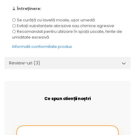
🧹
Întreținere:
⚪ Se curăță cu lavetă moale, ușor umedă
⚪ Evitați substanțele abrazive sau chimice agresive
⚪ Recomandat pentru utilizare în spații uscate, ferite de
umiditate excesivă
Informatii conformitate produs
Review-uri
(3)
Ce spun clienții noștri