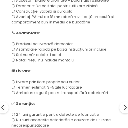
⚪ Accesorii: Mânere cromate + balamale rezistente
⚪ Feronerie: De calitate, pentru utilizare zilnică
⚪ Construcție: Stabilă și durabilă
⚪ Avantaj: PAL-ul de 18 mm oferă rezistență crescută și
comportament bun în mediu de bucătărie
🔧
Asamblare:
⚪ Produsul se livrează demontat
⚪ Asamblare rapidă pe baza instrucțiunilor incluse
⚪ Set număr colete: 1 colet
⚪ Notă: Prețul nu include montajul
🚚
Livrare:
⚪ Livrare prin flota proprie sau curier
⚪ Termen estimat: 3–5 zile lucrătoare
⚪ Ambalare sigură pentru transport fără deteriorări
✅
Garanție:
⚪ 24 luni garanție pentru defecte de fabricație
⚪ Nu sunt acoperite deteriorările cauzate de utilizare
necorespunzătoare