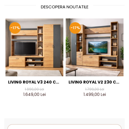
DESCOPERA NOUTATILE
-17%
-17%
LIVING ROYAL V3 240 CM,
LIVING ROYAL V2 230 CM,
STEJAR AURIU & GRI
STEJAR AURIU & GRI
1.990,00 Lei
1.799,00 Lei
ANTRACIT – MOBILIER
ANTRACIT – MOBILIER
1.649,00 Lei
1.499,00 Lei
LIVING MODERN PAL 18 MM
LIVING MODERN PAL 18 MM