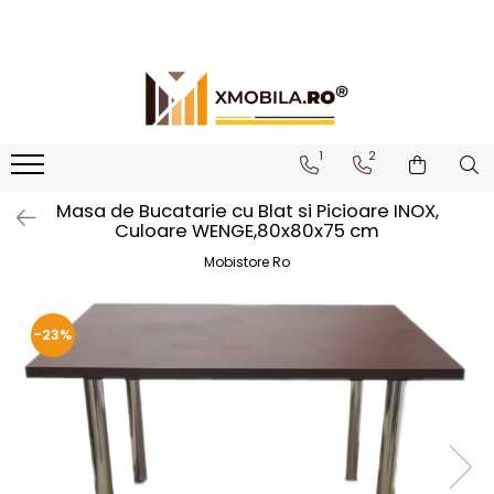
Bucătării
Mobilier institutional
Bucătării Complete
Dulapuri 1 ușă
Corpuri superioare bucătărie
Dulapuri 2 uși
1
2
Blaturi bucătărie (termo)
Etajere
Masa de Bucatarie cu Blat si Picioare INOX,
Corpuri inferioare bucătărie
Birouri
Culoare WENGE,80x80x75 cm
Accesorii bucătărie
Mobistore Ro
-23%