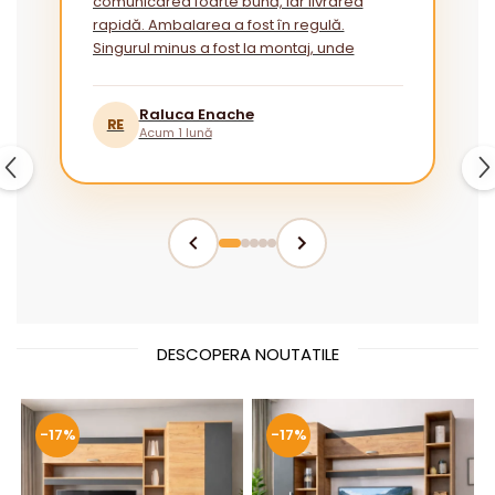
comunicarea foarte bună, iar livrarea
rapidă. Ambalarea a fost în regulă.
Singurul minus a fost la montaj, unde
instrucțiunile ar putea fi mai explicite
pentru cei fără experiență.”
Raluca Enache
RE
Acum 1 lună
DESCOPERA NOUTATILE
-17%
-17%