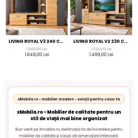
LIVING ROYAL V3 240 CM,
LIVING ROYAL V2 230 CM,
STEJAR AURIU & GRI
STEJAR AURIU & GRI
1.990,00 Lei
1.799,00 Lei
ANTRACIT – MOBILIER
ANTRACIT – MOBILIER
1.649,00 Lei
1.499,00 Lei
LIVING MODERN PAL 18 MM
LIVING MODERN PAL 18 MM
xMobila.ro • mobilier modern • soluții pentru casa ta
xMobila.ro - Mobilier de calitate pentru un
stil de viață mai bine organizat
Bun venit pe Xmobila.ro, destinația ta de încredere pentru
mobilier de calitate și soluții de amenajare interioară.