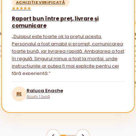
ACHIZIȚIE VERIFICATĂ
★★★★★
Raport bun între preț, livrare și
ACHIZ
comunicare
★★★★
ătăi
Promp
„Dulapul este foarte ok la prețul acesta.
nevoi
Personalul a fost amabil și prompt, comunicarea
alare
otul a
„Am cu
am avu
sfatur
foarte bună, iar livrarea rapidă. Ambalarea a fost
ambala
reveni
Am apr
în regulă. Singurul minus a fost la montaj, unde
mai mu
instrucțiunile ar putea fi mai explicite pentru cei
fără experiență.”
tuturor!
BR
Raluca Enache
RE
Acum 1 lună