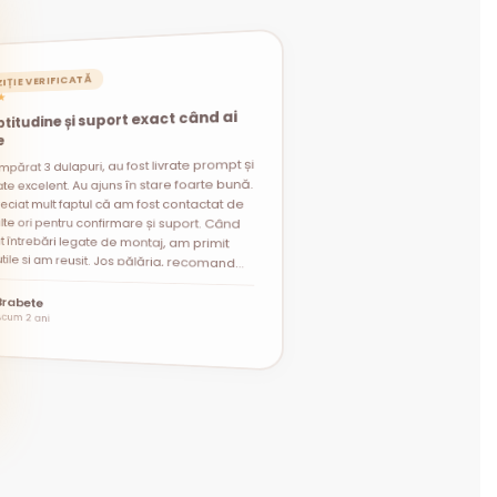
IȚIE VERIFICATĂ
★
titudine și suport exact când ai
e
mpărat 3 dulapuri, au fost livrate prompt și
t întrebări legate de montaj, am primit
i utile și am reușit. Jos pălăria, recomand
te excelent. Au ajuns în stare foarte bună.
eciat mult faptul că am fost contactat de
lte ori pentru confirmare și suport. Când
”
Brabete
Acum 2 ani