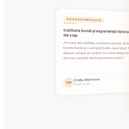
ACHIZIȚIE VERIFICATĂ
★★★★★
Calitate bună și experiență fără b
ACHIZIȚIE VERIFICATĂ
ACHIZIȚIE VERIFICATĂ
★★★★★
★★★★★
de cap
„Produs de calitate, montare ușoară, amb
foarte bună și o echipă foarte operativă. T
decurs simplu și corect. Cu mare drag voi 
să mai cumpăr de la dumneavoastră.”
Andrei Constantin
Mihaela Prodan
Crețu Maricica
MP
AC
Acum 1 lună
Acum 1 lună
CM
Acum 3 ani