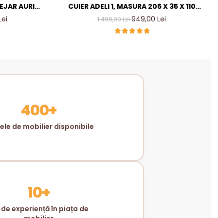
TEJAR AURIU
CUIER ADELI 1, MASURA 205 X 35 X 110
ER LIVING
CM, CULOARE CASMIR INCHIS
Lei
949,00 Lei
1.499,00 Lei
MM
400+
le de mobilier disponibile
10+
 de experiență în piața de