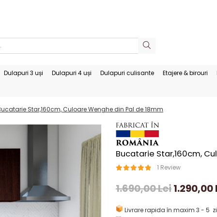
Dulapuri 3 uși
Dulapuri 4 uși
Dulapuri culisante
Etajere & birouri
Bucatarie Star,160cm, Culoare Wenghe din Pal de 18mm
Bucatarie Star,160cm, C
1 Review
1.690,00 Lei
1.290,00 
Livrare rapida în maxim 3 - 5 zi