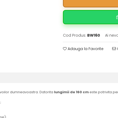
Cod Produs:
BW160
Ai nev
Adauga la Favorite
C
voilor dumneavoastra. Datorita
lungimii de 160 cm
este potrivita p
;
me);