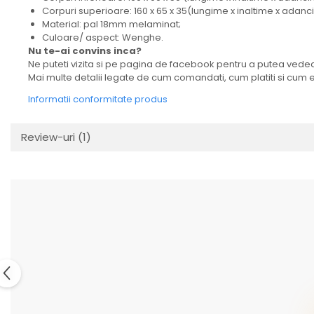
Corpuri superioare: 160 x 65 x 35(lungime x inaltime x adanc
Material: pal 18mm melaminat;
Culoare/ aspect: Wenghe.
Nu te-ai convins inca?
Ne puteti vizita si pe pagina de facebook pentru a putea vedea 
Mai multe detalii legate de cum comandati, cum platiti si cum es
Informatii conformitate produs
Review-uri
(1)