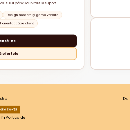
odusului până la livrare și suport.
Design modern și game variate
 orientat către client
ează-ne
 ofertele
stre
De 
i în
Politica de