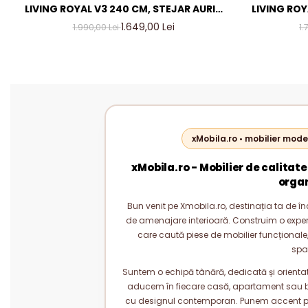
LIVING ROYAL V3 240 CM, STEJAR AURIU
LIVING ROY
& GRI ANTRACIT – MOBILIER LIVING
& GRI AN
1.649,00 Lei
1.990,00 Lei
1.
MODERN PAL 18 MM
M
xMobila.ro • mobilier mode
xMobila.ro - Mobilier de calitate
orga
Bun venit pe Xmobila.ro, destinația ta de înc
de amenajare interioară. Construim o experie
care caută piese de mobilier funcționale, 
spa
Suntem o echipă tânără, dedicată și orientată
aducem în fiecare casă, apartament sau bi
cu designul contemporan. Punem accent pe c