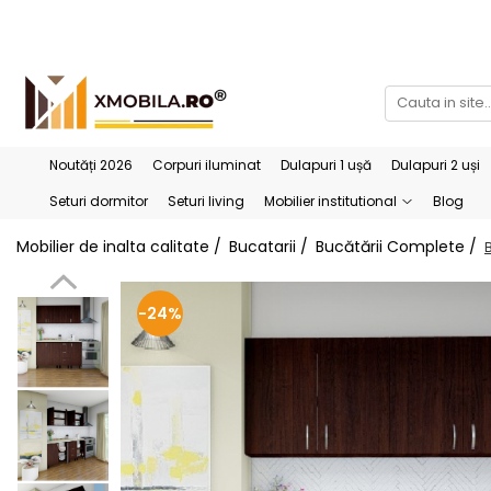
Bucătării
Mobilier institutional
Bucătării Complete
Dulapuri 1 ușă
Corpuri superioare bucătărie
Dulapuri 2 uși
Noutăți 2026
Corpuri iluminat
Dulapuri 1 ușă
Dulapuri 2 uși
Blaturi bucătărie (termo)
Etajere
Seturi dormitor
Seturi living
Mobilier institutional
Blog
Corpuri inferioare bucătărie
Birouri
Mobilier de inalta calitate /
Bucatarii /
Bucătării Complete /
Accesorii bucătărie
-24%