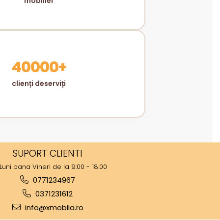
mobilier
40000+
clienți deserviți
SUPORT CLIENTI
Luni pana Vineri de la 9:00 - 18:00
0771234967
0371231612
info@xmobila.ro