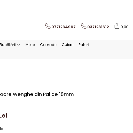
0771234967
0371231612
0,00
Bucătării
Mese
Comode
Cuiere
Paturi
uloare Wenghe din Pal de 18mm
Lei
le