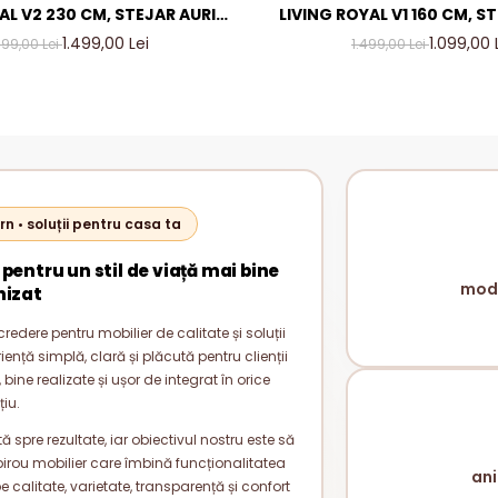
AL V2 230 CM, STEJAR AURIU
LIVING ROYAL V1 160 CM, S
TRACIT – MOBILIER LIVING
& GRI ANTRACIT – MOBILI
1.499,00 Lei
1.099,00 
799,00 Lei
1.499,00 Lei
ODERN PAL 18 MM
MODERN PAL 18 
rn • soluții pentru casa ta
 pentru un stil de viață mai bine
mode
nizat
redere pentru mobilier de calitate și soluții
nță simplă, clară și plăcută pentru clienții
bine realizate și ușor de integrat în orice
țiu.
 spre rezultate, iar obiectivul nostru este să
rou mobilier care îmbină funcționalitatea
ani
alitate, varietate, transparență și confort