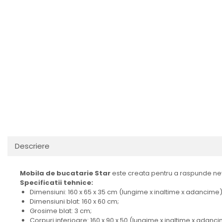
Descriere
Mobila de bucatarie Star
este creata pentru a raspunde ne
Specificatii tehnice:
Dimensiuni: 160 x 65 x 35 cm (lungime x inaltime x adancime)
Dimensiuni blat: 160 x 60 cm;
Grosime blat: 3 cm;
Corpuri inferioare: 160 x 90 x 50 (lungime x inaltime x adanci