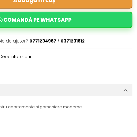
Adaugă în coș
COMANDĂ PE WHATSAPP
oie de ajutor?
0771234967
/
0371231612
ere informatii
entru apartamente si garsoniere moderne.