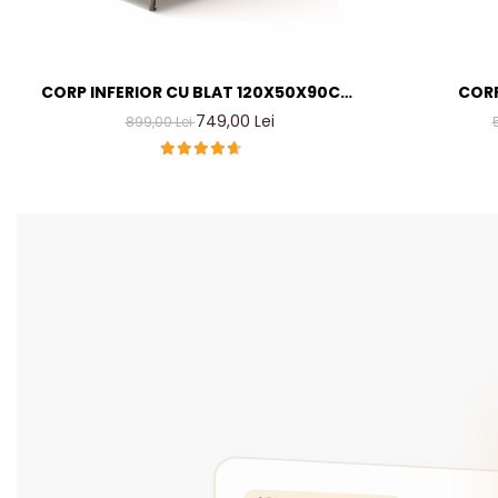
CORP INFERIOR CU BLAT 120X50X90CM,
CORP
CULOARE CIRES, PAL 18 MM
L80X50XH90
749,00 Lei
899,00 Lei