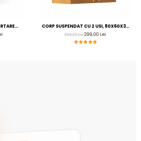
ERTARE
CORP SUSPENDAT CU 2 USI, 80X60X35
CIRES, PAL
CM, CULOARE CIRES, PAL 18MM
ei
299,00 Lei
399,00 Lei