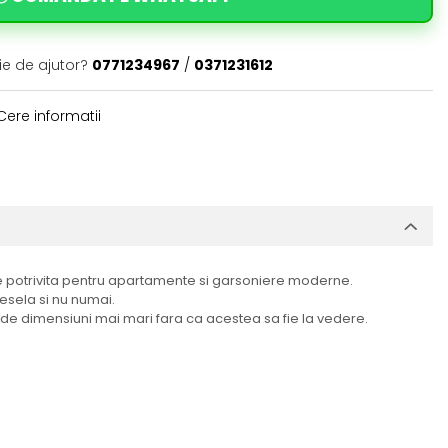
ie de ajutor?
0771234967
/
0371231612
ere informatii
 potrivita pentru apartamente si garsoniere moderne.
vesela si nu numai.
t de dimensiuni mai mari fara ca acestea sa fie la vedere.