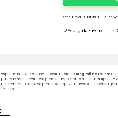
Cod Produs:
BC120
Ai nevo
Adauga la Favorite
C
 raspunde nevoilor dumneavoastra. Datorita
lungimii de 120 cm
este
in pal de 18 mm, acest lucru permite depozitarea mai multor tipuri de 
l cu trei sertare care va permit sa depozitati accesoriile pentru gati
 de 50 cm.