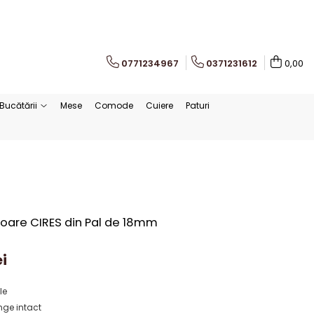
0771234967
0371231612
0,00
Bucătării
Mese
Comode
Cuiere
Paturi
loare CIRES din Pal de 18mm
i
le
ge intact