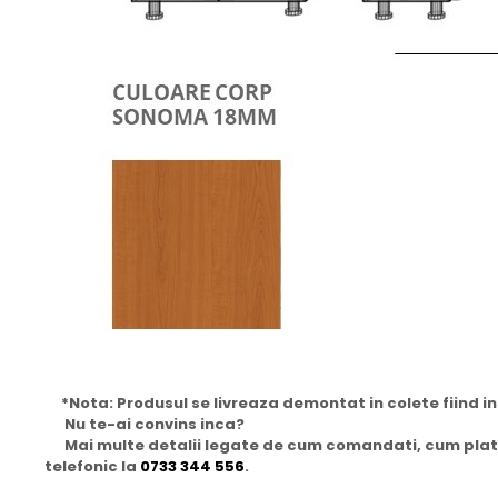
*Nota:
Produsul se livreaza demontat in colete fiind in
Nu te-ai convins inca?
Mai multe detalii legate de cum comandati, cum platit
telefonic la
0733 344 556
.