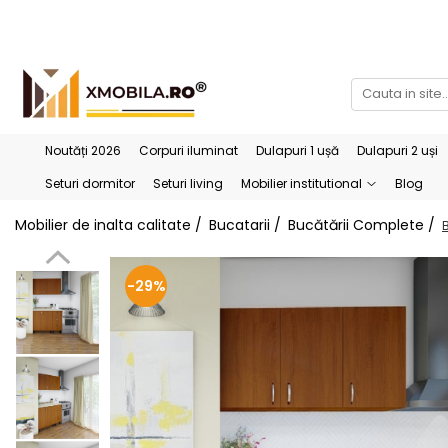
Bucătării
Mobilier institutional
Bucătării Complete
Dulapuri 1 ușă
Corpuri superioare bucătărie
Dulapuri 2 uși
Noutăți 2026
Corpuri iluminat
Dulapuri 1 ușă
Dulapuri 2 uși
Blaturi bucătărie (termo)
Etajere
Seturi dormitor
Seturi living
Mobilier institutional
Blog
Corpuri inferioare bucătărie
Birouri
Mobilier de inalta calitate /
Bucatarii /
Bucătării Complete /
Accesorii bucătărie
-29%