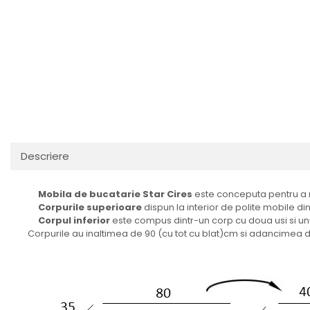
Descriere
Mobila de bucatarie Star Cires
este conceputa pentru a
Corpurile superioare
dispun la interior de polite mobile d
Corpul inferior
este compus dintr-un corp cu doua usi si unu
Corpurile au inaltimea de 90 (cu tot cu blat)cm si adancimea