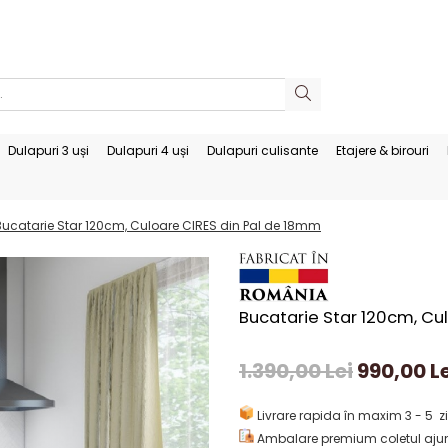
Dulapuri 3 uși
Dulapuri 4 uși
Dulapuri culisante
Etajere & birouri
Bucatarie Star 120cm, Culoare CIRES din Pal de 18mm
Bucatarie Star 120cm, Cu
1.390,00 Lei
990,00 Le
Livrare rapida în maxim 3 - 5 zi
Ambalare premium coletul ajun