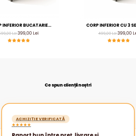
 INFERIOR BUCATARIE
CORP INFERIOR CU 3 S
, CULOARE CIRES, PAL 18MM
L40XH90X50A CM, CULOARE 
399,00 Lei
399,00 L
599,00 Lei
499,00 Lei
18MM
Ce spun clienții noștri
ACHIZIȚIE VERIFICATĂ
★★★★★
Raport bun între preț, livrare și