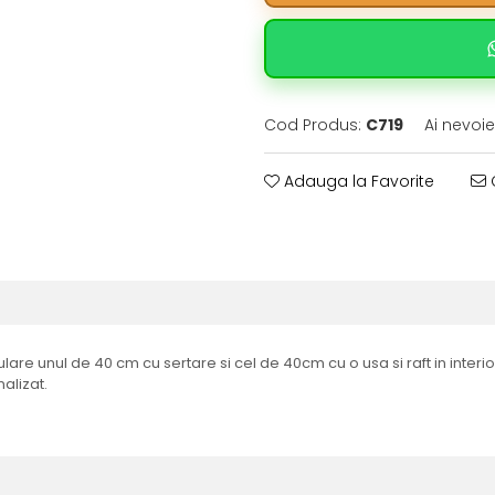
Cod Produs:
C719
Ai nevoie
Adauga la Favorite
C
re unul de 40 cm cu sertare si cel de 40cm cu o usa si raft in interio
alizat.