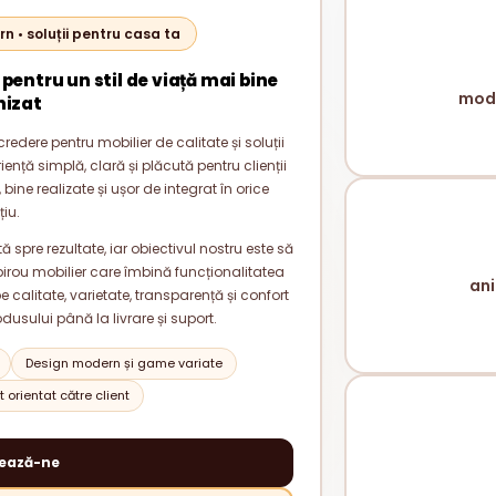
rn • soluții pentru casa ta
 pentru un stil de viață mai bine
mode
nizat
redere pentru mobilier de calitate și soluții
nță simplă, clară și plăcută pentru clienții
bine realizate și ușor de integrat în orice
țiu.
 spre rezultate, iar obiectivul nostru este să
rou mobilier care îmbină funcționalitatea
ani
alitate, varietate, transparență și confort
odusului până la livrare și suport.
Design modern și game variate
 orientat către client
ează-ne