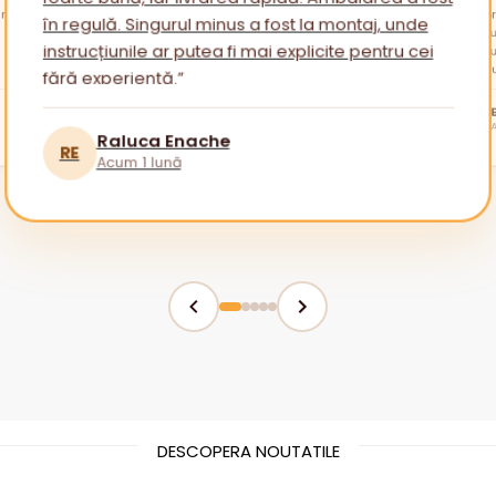
reveni
Am apr
în regulă. Singurul minus a fost la montaj, unde
mai mu
instrucțiunile ar putea fi mai explicite pentru cei
fără experiență.”
tuturor!
BR
Raluca Enache
RE
Acum 1 lună
DESCOPERA NOUTATILE