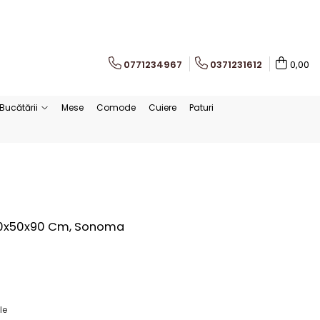
0771234967
0371231612
0,00
Bucătării
Mese
Comode
Cuiere
Paturi
 80x50x90 Cm, Sonoma
le