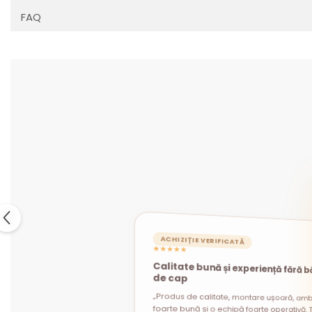
FAQ
ACHIZIȚIE VERIFICATĂ
★★★★★
Calitate bună și experiență fără b
ACHIZIȚIE VERIFICATĂ
ACHIZIȚIE VERIFICATĂ
★★★★★
★★★★★
de cap
„Produs de calitate, montare ușoară, amb
foarte bună și o echipă foarte operativă. T