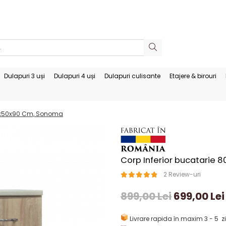
Dulapuri 3 uși
Dulapuri 4 uși
Dulapuri culisante
Etajere & birouri
80x50x90 Cm, Sonoma
Corp Inferior bucatarie
2 Review-uri
899,00 Lei
699,00 Lei
Livrare rapida în maxim 3 - 5 zi