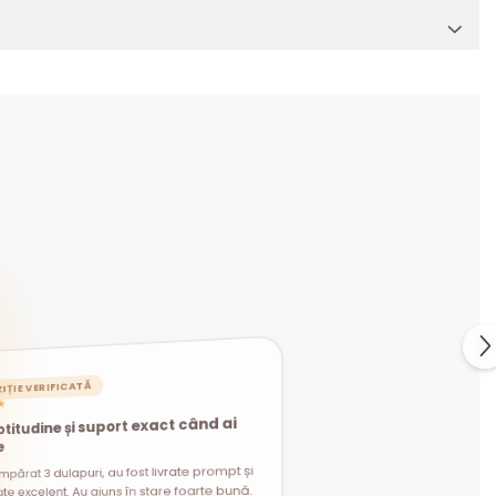
IȚIE VERIFICATĂ
★
titudine și suport exact când ai
e
mpărat 3 dulapuri, au fost livrate prompt și
t întrebări legate de montaj, am primit
i utile și am reușit. Jos pălăria, recomand
te excelent. Au ajuns în stare foarte bună.