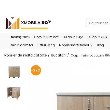
Bucătării
Mobilier institutional
Bucătării Complete
Dulapuri 1 ușă
Corpuri superioare bucătărie
Dulapuri 2 uși
Noutăți 2026
Corpuri iluminat
Dulapuri 1 ușă
Dulapuri 2 uși
Blaturi bucătărie (termo)
Etajere
Seturi dormitor
Seturi living
Mobilier institutional
Blog
Corpuri inferioare bucătărie
Birouri
Mobilier de inalta calitate /
Bucatarii /
Corp Inferior bucatarie 
Accesorii bucătărie
-22%