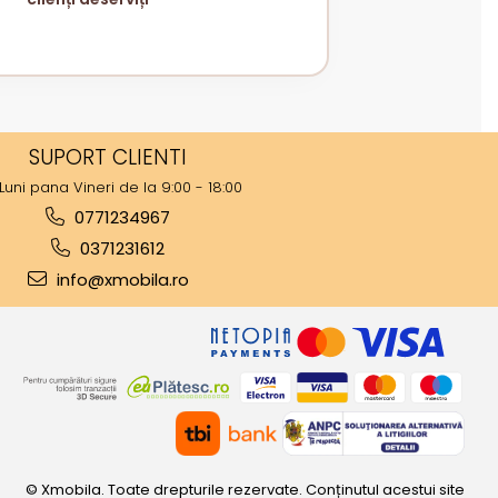
SUPORT CLIENTI
Luni pana Vineri de la 9:00 - 18:00
0771234967
0371231612
info@xmobila.ro
© Xmobila. Toate drepturile rezervate. Conținutul acestui site