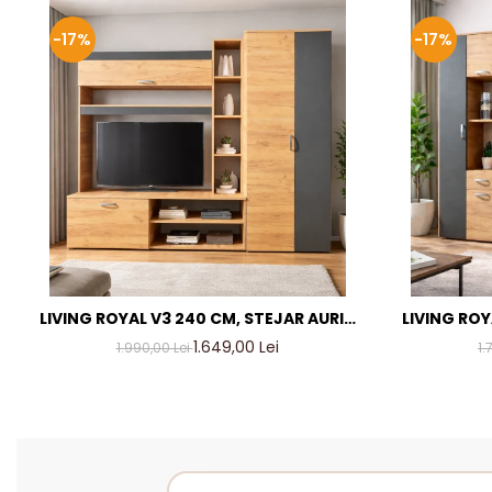
-17%
-17%
LIVING ROYAL V3 240 CM, STEJAR AURIU
LIVING ROY
& GRI ANTRACIT – MOBILIER LIVING
& GRI AN
1.649,00 Lei
1.990,00 Lei
1.
MODERN PAL 18 MM
M