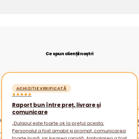
Ce spun clienții noștri
ACHIZIȚIE VERIFICATĂ
★★★★★
Raport bun între preț, livrare și
ACHIZ
comunicare
★★★★
ătăi
Promp
„Dulapul este foarte ok la prețul acesta.
nevoi
Personalul a fost amabil și prompt, comunicarea
alare
otul a
„Am cu
am avu
sfatur
foarte bună, iar livrarea rapidă. Ambalarea a fost
ambala