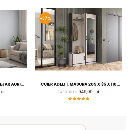
-37%
TEJAR AURIU
CUIER ADELI 1, MASURA 205 X 35 X 110
ER LIVING
CM, CULOARE CASMIR INCHIS
Lei
949,00 Lei
1.499,00 Lei
MM