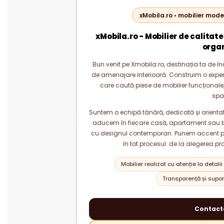
xMobila.ro • mobilier mode
xMobila.ro - Mobilier de calitate
orga
Bun venit pe Xmobila.ro, destinația ta de înc
de amenajare interioară. Construim o experie
care caută piese de mobilier funcționale, 
spa
Suntem o echipă tânără, dedicată și orientată
aducem în fiecare casă, apartament sau bi
cu designul contemporan. Punem accent pe c
în tot procesul: de la alegerea pr
Mobilier realizat cu atenție la detalii
Transparență și suport
Contact