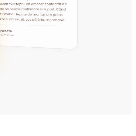
eciat mult faptul că am fost contactat de
lte ori pentru confirmare și suport. Când
”
Brabete
Acum 2 ani