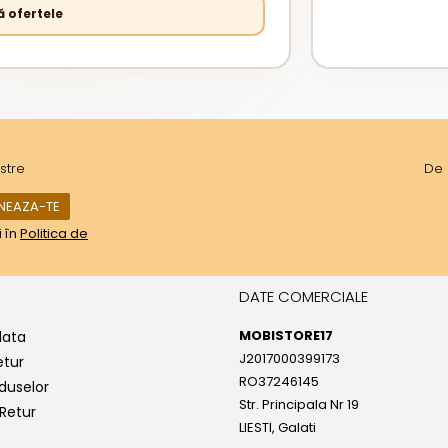
 ofertele
stre
De 
i în
Politica de
DATE COMERCIALE
MOBISTORE17
lata
J2017000399173
etur
RO37246145
duselor
Str. Principala Nr 19
Retur
LIESTI, Galati