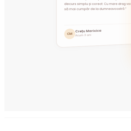
decurs simplu și corect. Cu mare drag voi 
să mai cumpăr de la dumneavoastră.”
Andrei Constantin
Mihaela Prodan
Crețu Maricica
MP
AC
Acum 1 lună
Acum 1 lună
CM
Acum 3 ani