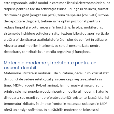
este ergonomia, adică modul în care mobilierul și electrocasnicele sunt
dispuse pentru a facilita activitățile zilnice. Triunghiul de lucru, format
din zona de gătit (aragaz sau plită), zona de spălare (chiuvetă) și zona
de depozitare (frigider), trebuie să fie optim poziționat pentru a
reduce timpul și efortul necesar în bucătărie. În plus, mobilierul cu
sisteme de închidere soft-close, rafturi extensibile și dulapuri verticale
ajută la eficientizarea spațiului și oferă un plus de confort în utilizare.
Alegerea unui mobilier inteligent, cu soluții personalizate pentru
depozitare, contribuie la un mediu organizat și funcțional.
Materiale moderne și rezistente pentru un
aspect durabil
Materialele utilizate în mobilierul de bucătărie joacă un rol crucial atât
din punct de vedere estetic, cât și în ceea ce privește rezistența în
timp. MDF-ul vopsit, PAL-ul laminat, lemnul masiv și metalul sunt
printre cele mai populare opțiuni pentru mobilierul modern. Blaturile
din quartz sau granit sunt preferate datorită rezistenței la zgârieturi și
temperaturi ridicate, în timp ce fronturile mate sau lucioase din MDF
oferă un design sofisticat. În bucătăriile moderne se folosesc și