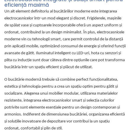
eficiență maximă
Un alt element definitoriu al bucătăriilor moderne este integrarea
electrocasnicelor într-un mod elegant și discret. Frigiderele, mașinile
de spălat vase și cuptoarele încorporabile oferă un aspect uniform și
ordonat, contribuind la un design minimalist. În plus, electrocasnicele
moderne vin cu tehnologii smart, care permit controlul de la distanță
prin aplicații mobile, optimizând consumul de energie și oferind funcții
avansate de gătit. Iluminatul inteligent cu LED-uri, hota cu senzori și
plita cu inducție sunt doar câteva dintre opțiunile care pot transforma
bucătăria într-un spațiu eficient și plăcut de utilizat.
O bucătărie modernă trebuie să combine perfect funcționalitatea,
estetica și tehnologia pentru a crea un spațiu optim pentru gătit și
socializare. Alegerea unui mobilier modular, utilizarea materialelor
rezistente, integrarea electrocasnicelor smart și selecția culorilor
potrivite sunt elemente esențiale pentru un design contemporan și
armonios. Indiferent de dimensiunea bucătăriei, organizarea eficientă
și soluțiile inovatoare de depozitare vor contribui la un spațiu
ordonat, confortabil și plin de stil.