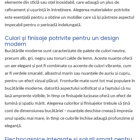
elemente din sticlă sau oțel inoxidabil, care adaugă un plus de
rafinament și ușurință în întreținere. Alegerea materialelor potrivite
este esențială pentru a obține un mobilier care să își păstreze aspectul
impecabil pentru o perioadă îndelungată.
Culori și finisaje potrivite pentru un design
modern
Bucătăriile moderne sunt caracterizate de palete de culori neutre,
precum alb, gri, negru sau tonuri calde de lemn. Aceste nuanțe oferă
un aer elegant și pot fi combinate cu accente de culori vibrante, cum
ar fi verdele smarald, albastrul marin sau nuanțele de auriu și cupru,
pentru un efect vizual plăcut. Fronturile mate sunt tot mai populare în
bucătăriile moderne, datorită aspectului sofisticat și a faptului că nu
lasă amprente vizibile, în timp ce finisajele lucioase oferă un efect de
lumină și spațiu mărit. Alegerea culorilor și finisajelor trebuie să țină
cont de dimensiunea bucătăriei – nuanțele deschise creează impresia
unui spațiu mai mare, în timp ce culorile închise adaugă profunzime și
eleganță.
Electrocasnice integrate și soluții smart pentru