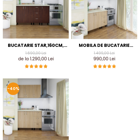
BUCATARIE STAR,160CM,
MOBILA DE BUCATARIE
CULOARE WENGHE DIN PAL
STAR 140CM, CULOARE
1.690,00 Lei
1.499,00 Lei
DE 18MM
SONOMA DIN PAL DE 18MM
de la 1.290,00 Lei
990,00 Lei
-40%