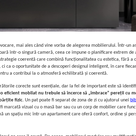
ocare, mai ales când vine vorba de alegerea mobilierului. Într-un ast
ășoară într-o singură cameră, ceea ce impune o planificare extrem de 
strategie coerentă care combină funcționalitatea cu estetica, fără a 
 ci ca o oportunitate de a descoperi designul inteligent, în care fieca
ntru a contribui la o atmosferă echilibrată și coerentă.
orile corecte sunt esențiale, dar la fel de important este să identifi
o eficient mobilat nu trebuie să încerce să „îmbrace” pereții cu mob
ărțite fizic
. Un pat poate fi separat de zona de zi cu ajutorul unei
bib
 fi marcată vizual cu o masă bar sau cu un corp de mobilier care func
mă un spațiu mic într-un apartament care oferă confort, ordine și per