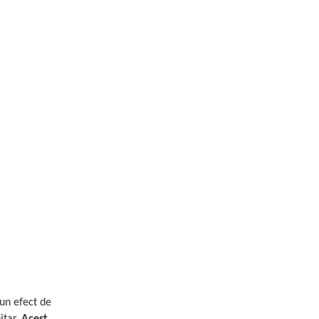
un efect de
itar.
Acest