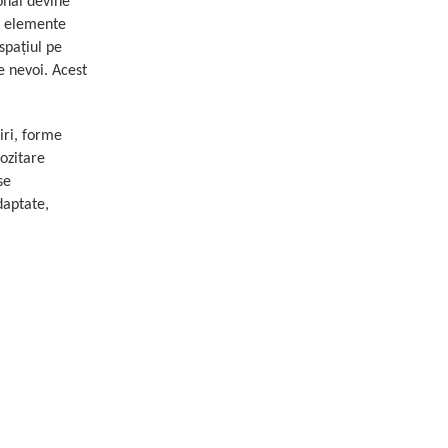
onal devine
 elemente
spațiul pe
e nevoi. Acest
iri, forme
pozitare
se
daptate,