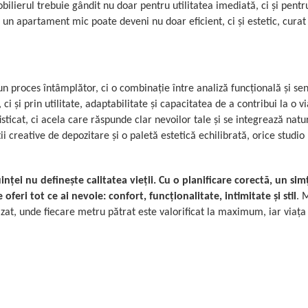
bilierul trebuie gândit nu doar pentru utilitatea imediată, ci și pentr
, un apartament mic poate deveni nu doar eficient, ci și estetic, curat 
 proces întâmplător, ci o combinație între analiză funcțională și sens
 ci și prin utilitate, adaptabilitate și capacitatea de a contribui la o v
ticat, ci acela care răspunde clar nevoilor tale și se integrează natur
ii creative de depozitare și o paletă estetică echilibrată, orice studi
ei nu definește calitatea vieții. Cu o planificare corectă, un simț
 oferi tot ce ai nevoie: confort, funcționalitate, intimitate și stil
. 
izat, unde fiecare metru pătrat este valorificat la maximum, iar viața