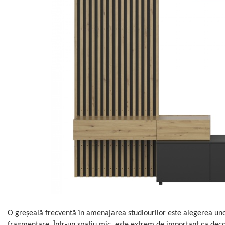
O greșeală frecventă în amenajarea studiourilor este alegerea uno
fragmentare. Într-un spațiu mic, este extrem de important ca decor