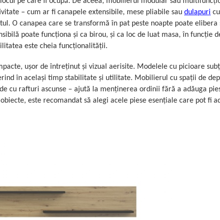
ce locul pe care îl ocupă. De aceea, mobilierul modular sau multifuncți
ivitate – cum ar fi canapele extensibile, mese pliabile sau
dulapuri
cu
tul. O canapea care se transformă în pat peste noapte poate elibera 
sibilă poate funcționa și ca birou, și ca loc de luat masa, în funcție d
litatea este cheia funcționalității.
mpacte, ușor de întreținut și vizual aerisite. Modelele cu picioare subț
rind în același timp stabilitate și utilitate. Mobilierul cu spații de de
de cu rafturi ascunse – ajută la menținerea ordinii fără a adăuga pie
e obiecte, este recomandat să alegi acele piese esențiale care pot fi a