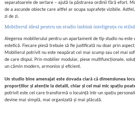
separatoarele de sertare – ajută la păstrarea ordinii fără efort. Mo
de a ascunde obiecte care altfel ar ocupa suprafețe vizibile. Astfel
zi de zi.
Mobilierul ideal pentru un studio îmbină inteligența cu stilul
Alegerea mobilierului pentru un apartament de tip studio nu este un
estetică. Fiecare piesă trebuie să fie justificată nu doar prin aspect,
Mobilierul potrivit nu este neapărat cel mai scump sau cel mai sofis
de care dispui. Prin mobilier modular, piese multifuncționale, soluț
un cămin modern, armonios și eficient.
Un studio bine amenajat este dovada clară că dimensiunea locuinț
proporțiilor și atenție la detalii, chiar și cel mai mic spațiu poate
potrivit este cel care transformă o locuință într-un spațiu personal
devine mai simplă, mai organizată și mai plăcută.