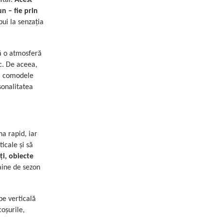
n – fie prin
bui la senzația
ză o atmosferă
ic. De aceea,
e, comodele
sonalitatea
na rapid, iar
icale și să
ți, obiecte
aine de sezon
pe verticală
coșurile,