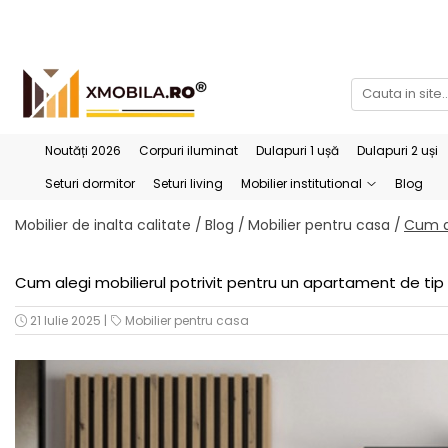
Bucătării
Mobilier institutional
Bucătării Complete
Dulapuri 1 ușă
Corpuri superioare bucătărie
Dulapuri 2 uși
Noutăți 2026
Corpuri iluminat
Dulapuri 1 ușă
Dulapuri 2 uși
Blaturi bucătărie (termo)
Etajere
Seturi dormitor
Seturi living
Mobilier institutional
Blog
Corpuri inferioare bucătărie
Birouri
Mobilier de inalta calitate /
Blog /
Mobilier pentru casa /
Cum al
Accesorii bucătărie
Cum alegi mobilierul potrivit pentru un apartament de tip
21 Iulie 2025
|
Mobilier pentru casa