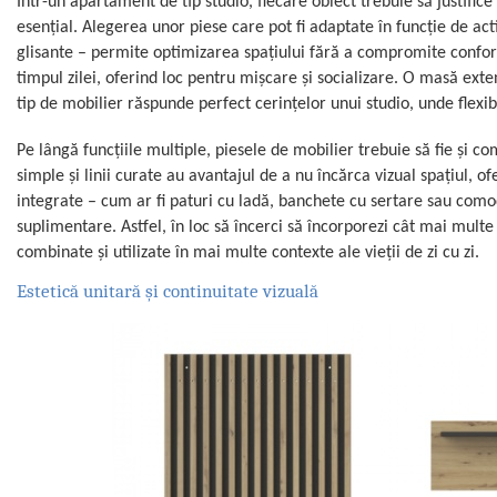
Într-un apartament de tip studio, fiecare obiect trebuie să justifi
esențial. Alegerea unor piese care pot fi adaptate în funcție de act
glisante – permite optimizarea spațiului fără a compromite confor
timpul zilei, oferind loc pentru mișcare și socializare. O masă exten
tip de mobilier răspunde perfect cerințelor unui studio, unde flexibi
Pe lângă funcțiile multiple, piesele de mobilier trebuie să fie și co
simple și linii curate au avantajul de a nu încărca vizual spațiul, ofe
integrate – cum ar fi paturi cu ladă, banchete cu sertare sau como
suplimentare. Astfel, în loc să încerci să încorporezi cât mai mult
combinate și utilizate în mai multe contexte ale vieții de zi cu zi.
Estetică unitară și continuitate vizuală