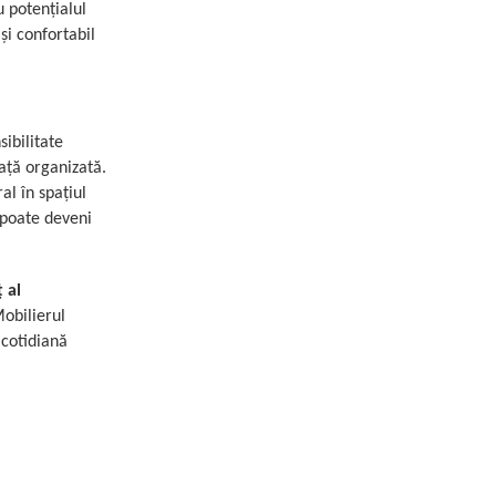
u potențialul
și confortabil
ibilitate
iață organizată.
al în spațiul
o poate deveni
 al
Mobilierul
 cotidiană