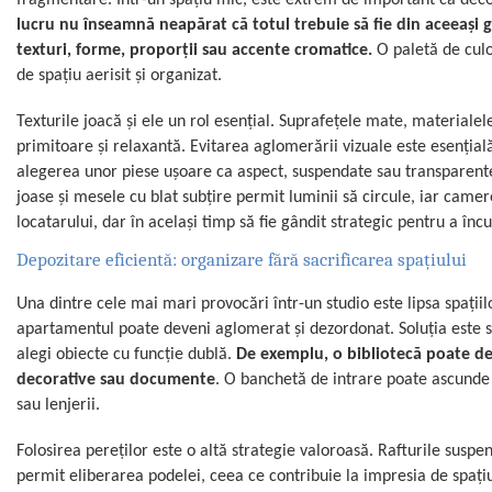
lucru nu înseamnă neapărat că totul trebuie să fie din aceeași ga
texturi, forme, proporții sau accente cromatice.
O paletă de culor
de spațiu aerisit și organizat.
Texturile joacă și ele un rol esențial. Suprafețele mate, materialel
primitoare și relaxantă. Evitarea aglomerării vizuale este esențial
alegerea unor piese ușoare ca aspect, suspendate sau transparente
joase și mesele cu blat subțire permit luminii să circule, iar camer
locatarului, dar în același timp să fie gândit strategic pentru a încur
Depozitare eficientă: organizare fără sacrificarea spațiului
Una dintre cele mai mari provocări într-un studio este lipsa spațiil
apartamentul poate deveni aglomerat și dezordonat. Soluția este să i
alegi obiecte cu funcție dublă.
De exemplu, o bibliotecă poate deve
decorative sau documente
. O banchetă de intrare poate ascunde 
sau lenjerii.
Folosirea pereților este o altă strategie valoroasă. Rafturile susp
permit eliberarea podelei, ceea ce contribuie la impresia de spațiu la