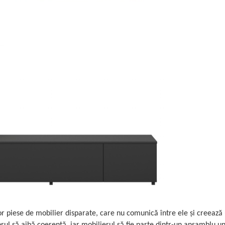
r piese de mobilier disparate, care nu comunică între ele și creează 
ul să aibă coerență, iar mobilierul să fie parte dintr-un ansamblu un