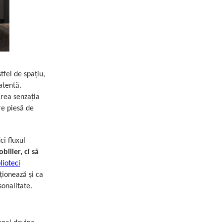
fel de spațiu,
atentă.
crea senzația
re piesă de
ci fluxul
ilier, ci să
lioteci
ționează și ca
sonalitate.