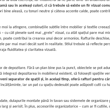
mă sau în aceleași culori, ci că trebuie să existe un fir vizual comu
i bine aleasă, cu tonuri neutre și câteva accente calde, poate contri
e moi la atingere, combinațiile subtile între mobilier și textile creea
ă – cu cât piesele sunt mai „grele” vizual, cu atât spațiul pare mai m
, poate contribui la crearea unui decor armonios. Rafturile deschis
ele par mai mari decât sunt în realitate. Stilul trebuie să reflecte per
aja fluiditatea și claritatea vizuală.
or de depozitare. Fără un plan bine pus la punct, obiectele se pot adu
ntegrezi depozitarea în mobilierul existent, să folosești spațiile vert
ni separator de spații și, în același timp, oferă rafturi pentru căr
încălțăminte, iar un pat cu spațiu dedesubt poate adăposti cutii cu h
endate, dulapurile montate până în tavan sau sistemele de organizare 
rg și aerisit. În plus, accesoriile organizatorice – cum ar fi cutiile, 