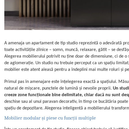
A amenaja un apartament de tip studio reprezintă o adevărată prov
toate activitățile zilnice – somn, muncă, relaxare, gătit – se desf
Alegerea mobilierului potrivit nu ține doar de dimensiune, ci de o 
de aglomerație. Un studio nu trebuie perceput ca un spațiu limitat,
mobilier este atent aleasă pentru a îndeplini mai multe roluri și pe
Primul pas în amenajare este înțelegerea exactă a spațiului. Măsurăt
natural de mișcare, punctele de lumină și nevoile proprii.
Un studi
creeze zone funcționale bine delimitate, chiar dacă nu sunt desp
deschise sau al unui paravan decorativ, în timp ce bucătăria poate
spațiu de depozitare. Alegerea inteligentă a mobilierului transfor
Mobilier modular și piese cu funcții multiple