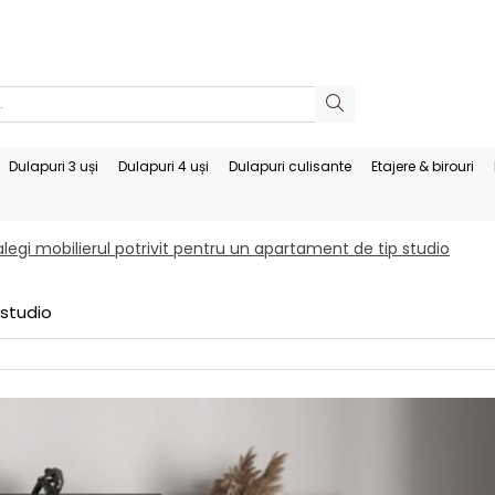
Dulapuri 3 uși
Dulapuri 4 uși
Dulapuri culisante
Etajere & birouri
egi mobilierul potrivit pentru un apartament de tip studio
 studio